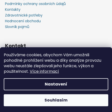
Podmínky ochrany osobních údajů
Kontakty
Zdravotnické potřeby
Hodnocení obchodu
Slovník pojmů
Kontakt
Používáme cookies, abychom Vám umožnili
+420603583759 ,+420734720049
pohodlné prohlížení webu a díky analýze provozu
https://www.facebook.com/profile.php?id=615793934
webu neustále zlepšovali jeho funkce, výkon a
37445
použitelnost.
Více informací
https://www.youtube.com/@michalverner7685
Nastavení
Vytvořil Shoptet
📦 Minimální objednávka již od 600 Kč bez DPH • Rychlý
Copyright 2026
Zdravotnický Materiál - Velkoobchod
nákup zdravotnického materiálu na jednom místě.
Souhlasím
s.r.o.
. Všechna práva vyhrazena.
Posíláme i na Slovensko.