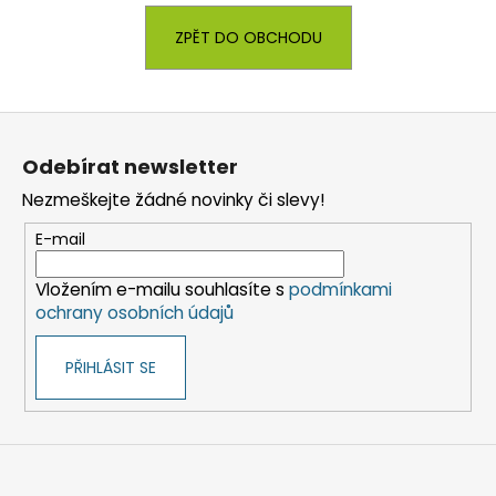
a
ZPĚT DO OBCHODU
j
í
t
Z
?
á
Odebírat newsletter
p
Nezmeškejte žádné novinky či slevy!
a
t
E-mail
HLEDAT
í
Vložením e-mailu souhlasíte s
podmínkami
ochrany osobních údajů
D
PŘIHLÁSIT SE
o
p
o
r
u