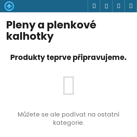
K
Přejít
Hledat
Náku
M
Přihlášen
na
o
obsah
Zpět
Zpět
košík
š
Pleny a plenkové
í
C
kalhotky
k
o
p
Produkty teprve připravujeme.
o
t
ř
e
b
u
j
e
Můžete se ale podívat na ostatní
t
kategorie.
e
n