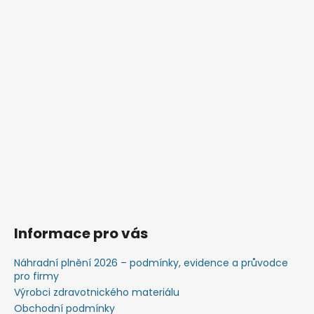
č
u
j
e
m
e
Informace pro vás
Náhradní plnění 2026 – podmínky, evidence a průvodce
pro firmy
Výrobci zdravotnického materiálu
Obchodní podmínky