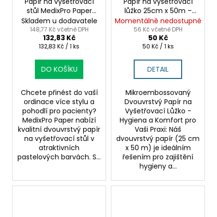
Papír na vyšetřovací
Papír na vyšetřovací
stůl MedixPro Paper
lůžko 25cm x 50m –
50cm x 50m –
mikroembossovaný a
Skladem u dodavatele
Momentálně nedostupné
barevný 2vrstvý
dvouvrstvý
148,77 Kč včetně DPH
56 Kč včetně DPH
132,83 Kč
50 Kč
Měrná
Měrná
132,83 Kč / 1 ks
50 Kč / 1 ks
cena:
cena:
DO KOŠÍKU
DETAIL
Chcete přinést do vaší
Mikroembossovaný
ordinace více stylu a
Dvouvrstvý Papír na
pohodlí pro pacienty?
Vyšetřovací Lůžko -
MedixPro Paper nabízí
Hygiena a Komfort pro
kvalitní dvouvrstvý papír
Vaši Praxi: Náš
na vyšetřovací stůl v
dvouvrstvý papír (25 cm
atraktivních
x 50 m) je ideálním
pastelových barvách. S...
řešením pro zajištění
hygieny a...