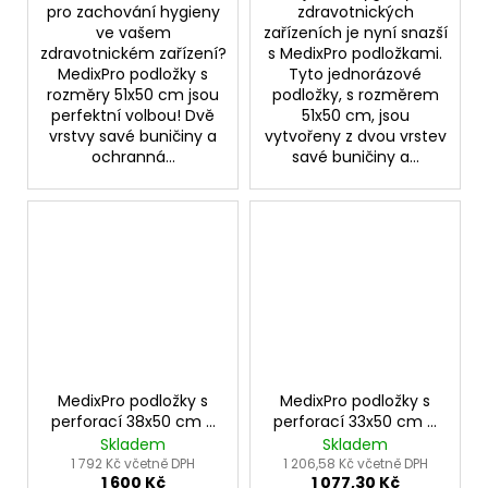
pro zachování hygieny
zdravotnických
ve vašem
zařízeních je nyní snazší
zdravotnickém zařízení?
s MedixPro podložkami.
MedixPro podložky s
Tyto jednorázové
rozměry 51x50 cm jsou
podložky, s rozměrem
perfektní volbou! Dvě
51x50 cm, jsou
vrstvy savé buničiny a
vytvořeny z dvou vrstev
ochranná...
savé buničiny a...
MedixPro podložky s
MedixPro podložky s
perforací 38x50 cm –
perforací 33x50 cm –
role pro hygienickou
role s hygienickou
Skladem
Skladem
ochranu
ochranou
1 792 Kč včetně DPH
1 206,58 Kč včetně DPH
1 600 Kč
1 077,30 Kč