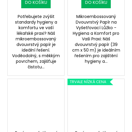
DO KOŠÍKU
DO KOŠÍKU
Potřebujete zvýšit
Mikroembossovaný
standardy hygieny a
Dvouvrstvý Papír na
komfortu ve vaší
Vyšetřovací Lůžko -
lékařské praxi? Náš
Hygiena a Komfort pro
mikroembossovaný
Vaši Praxi: Náš
dvouvrstvý papír je
dvouvrstvý papír (39
ideální řešení.
cm x 50 m) je ideálním
Voděodolný, s měkkým
řešením pro zajištění
povrchem, zajišťuje
hygieny a...
čistotu...
TRVALE NÍZKÁ CENA