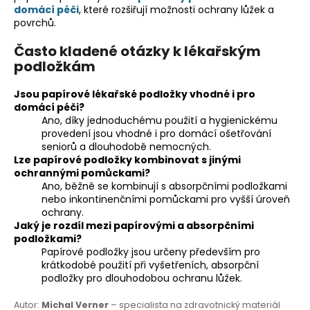
s
domácí péči
, které rozšiřují možnosti ochrany lůžek a
u
povrchů.
Často kladené otázky k lékařským
podložkám
Jsou papírové lékařské podložky vhodné i pro
domácí péči?
Ano, díky jednoduchému použití a hygienickému
provedení jsou vhodné i pro domácí ošetřování
seniorů a dlouhodobě nemocných.
Lze papírové podložky kombinovat s jinými
ochrannými pomůckami?
Ano, běžně se kombinují s absorpčními podložkami
nebo inkontinenčními pomůckami pro vyšší úroveň
ochrany.
Jaký je rozdíl mezi papírovými a absorpčními
podložkami?
Papírové podložky jsou určeny především pro
krátkodobé použití při vyšetřeních, absorpční
podložky pro dlouhodobou ochranu lůžek.
Autor:
Michal Verner
– specialista na zdravotnický materiál