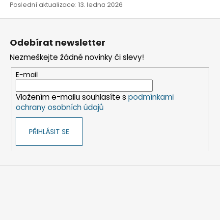
Poslední aktualizace: 13. ledna 2026
Z
á
Odebírat newsletter
p
Nezmeškejte žádné novinky či slevy!
a
t
E-mail
í
Vložením e-mailu souhlasíte s
podmínkami
ochrany osobních údajů
PŘIHLÁSIT SE