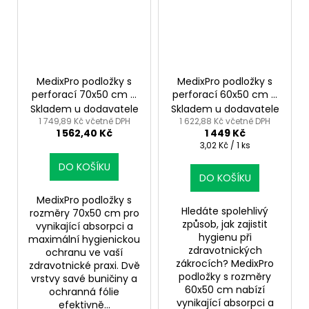
MedixPro podložky s
MedixPro podložky s
perforací 70x50 cm –
perforací 60x50 cm –
ochrana ve velkém
karton 6 rolí
Skladem u dodavatele
Skladem u dodavatele
formátu
1 749,89 Kč včetně DPH
1 622,88 Kč včetně DPH
1 562,40 Kč
1 449 Kč
Měrná
3,02 Kč / 1 ks
cena:
DO KOŠÍKU
DO KOŠÍKU
MedixPro podložky s
Hledáte spolehlivý
rozměry 70x50 cm pro
způsob, jak zajistit
vynikající absorpci a
hygienu při
maximální hygienickou
zdravotnických
ochranu ve vaší
zákrocích? MedixPro
zdravotnické praxi. Dvě
podložky s rozměry
vrstvy savé buničiny a
60x50 cm nabízí
ochranná fólie
vynikající absorpci a
efektivně...