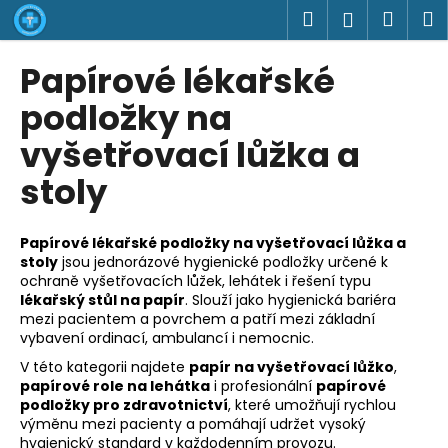
K
Přejít
Hledat
Náku
M
Přihlášen
na
o
obsah
Zpět
Zpět
košík
š
Papírové lékařské
í
C
podložky na
k
o
vyšetřovací lůžka a
p
stoly
o
t
ř
Papírové lékařské podložky na vyšetřovací lůžka a
e
stoly
jsou jednorázové hygienické podložky určené k
ochraně vyšetřovacích lůžek, lehátek i řešení typu
b
lékařský stůl na papír
. Slouží jako hygienická bariéra
u
mezi pacientem a povrchem a patří mezi základní
j
vybavení ordinací, ambulancí i nemocnic.
e
V této kategorii najdete
papír na vyšetřovací lůžko
,
papírové role na lehátka
i profesionální
papírové
t
podložky pro zdravotnictví
, které umožňují rychlou
e
výměnu mezi pacienty a pomáhají udržet vysoký
n
hygienický standard v každodenním provozu.