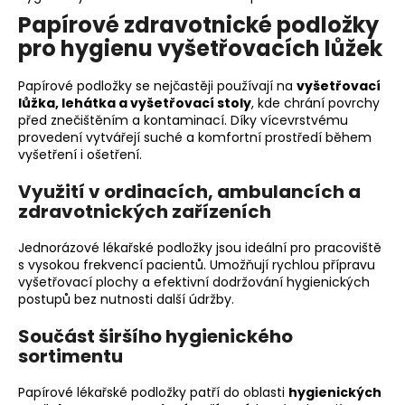
a
Papírové zdravotnické podložky
j
pro hygienu vyšetřovacích lůžek
í
Papírové podložky se nejčastěji používají na
vyšetřovací
t
lůžka, lehátka a vyšetřovací stoly
, kde chrání povrchy
?
před znečištěním a kontaminací. Díky vícevrstvému
provedení vytvářejí suché a komfortní prostředí během
vyšetření i ošetření.
Využití v ordinacích, ambulancích a
zdravotnických zařízeních
HLEDAT
Jednorázové lékařské podložky jsou ideální pro pracoviště
s vysokou frekvencí pacientů. Umožňují rychlou přípravu
vyšetřovací plochy a efektivní dodržování hygienických
D
postupů bez nutnosti další údržby.
o
p
Součást širšího hygienického
o
sortimentu
r
u
Papírové lékařské podložky patří do oblasti
hygienických