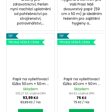
zdravotnictví, Perlan
Vaši Praxi: Náš
nyní nachází uplatnění
dvouvrstvý papír (59
od pohřebnictví po
cm x 50 m) je ideálním
strojírenství,
řešením pro zajištění
potravinářství,...
hygieny a...
TIP
TIP
TRVALE NÍZKÁ CENA
TRVALE NÍZKÁ CENA
Papír na vyšetřovací
Papír na vyšetřovací
lůžko 50 cm × 50 m –
lůžko 40 cm × 50 m –
dvouvrstvý,
mikroembossovaný,
Skladem
Skladem
mikroembossovaný
2 vrstvy
105,27 Kč včetně DPH
84 Kč včetně DPH
93,99 Kč
75 Kč
Měrná
Měrná
93,99 Kč / 1 ks
75 Kč / 1 ks
cena:
cena: