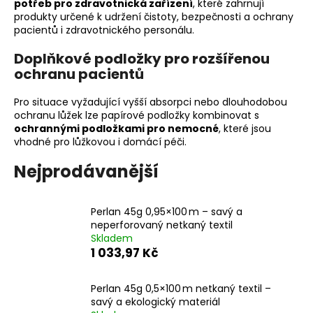
č
potřeb pro zdravotnická zařízení
, které zahrnují
u
produkty určené k udržení čistoty, bezpečnosti a ochrany
j
pacientů i zdravotnického personálu.
e
Doplňkové podložky pro rozšířenou
m
ochranu pacientů
e
Pro situace vyžadující vyšší absorpci nebo dlouhodobou
ochranu lůžek lze papírové podložky kombinovat s
ochrannými podložkami pro nemocné
, které jsou
vhodné pro lůžkovou i domácí péči.
Nejprodávanější
Perlan 45g 0,95×100 m – savý a
neperforovaný netkaný textil
Skladem
1 033,97 Kč
Perlan 45g 0,5×100 m netkaný textil –
savý a ekologický materiál