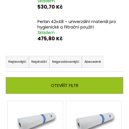
Skladem
530,70 Kč
Perlan 42x48 – univerzální materiál pro
hygienické a filtrační použití
Skladem
475,80 Kč
Ř
a
Nejlevnější
Nejdražší
Nejprodávanější
Abecedně
z
e
n
OTEVŘÍT FILTR
í
p
V
r
ý
o
p
d
i