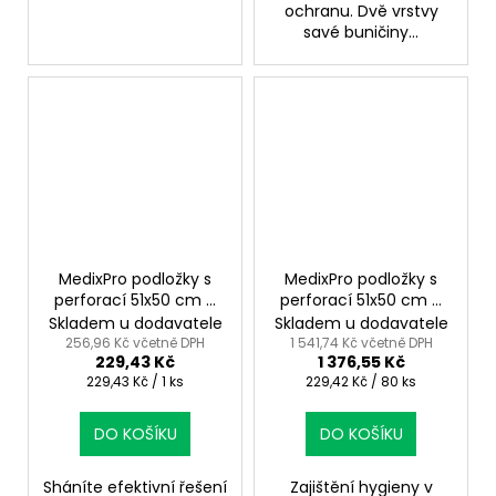
ochranu. Dvě vrstvy
savé buničiny...
MedixPro podložky s
MedixPro podložky s
perforací 51x50 cm –
perforací 51x50 cm –
hygienické řešení
hygienická ochrana v
Skladem u dodavatele
Skladem u dodavatele
kartonu
256,96 Kč včetně DPH
1 541,74 Kč včetně DPH
229,43 Kč
1 376,55 Kč
Měrná
Měrná
229,43 Kč / 1 ks
229,42 Kč / 80 ks
cena:
cena:
DO KOŠÍKU
DO KOŠÍKU
Sháníte efektivní řešení
Zajištění hygieny v