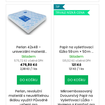
TIP
TRVALE NÍZKÁ CENA
Perlan 42x48 –
Papír na vyšetřovací
univerzální materiál
lůžko 59 cm × 50 m –
pro hygienické a
mikroembossovaný
Skladem
Skladem
filtrační použití
dvouvrstvý
575,72 Kč včetně DPH
135,52 Kč včetně DPH
475,80 Kč
121 Kč
Měrná
Měrná
2,38 Kč / 1 ks
121 Kč / 1 ks
cena:
cena:
DO KOŠÍKU
DO KOŠÍKU
Perlan, revoluční
Mikroembossovaný
materiál s neuvěřitelnou
Dvouvrstvý Papír na
škálou využití! Původně
Vyšetřovací Lůžko -
určený pro
Hygiena a Komfort pro