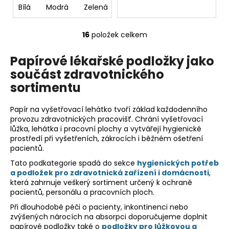
Bílá
Modrá
Zelená
Fialová
Žlutá
Růžová
16
položek celkem
O
v
Papírové lékařské podložky jako
l
součást zdravotnického
á
d
sortimentu
a
c
Papír na vyšetřovací lehátko tvoří základ každodenního
í
provozu zdravotnických pracovišť. Chrání vyšetřovací
p
lůžka, lehátka i pracovní plochy a vytvářejí hygienické
prostředí při vyšetřeních, zákrocích i běžném ošetření
r
pacientů.
v
k
Tato podkategorie spadá do sekce
hygienických potřeb
a podložek pro zdravotnická zařízení i domácnosti
,
y
která zahrnuje veškerý sortiment určený k ochraně
v
pacientů, personálu a pracovních ploch.
ý
p
Při dlouhodobé péči o pacienty, inkontinenci nebo
zvýšených nárocích na absorpci doporučujeme doplnit
i
papírové podložky také o
podložky pro lůžkovou a