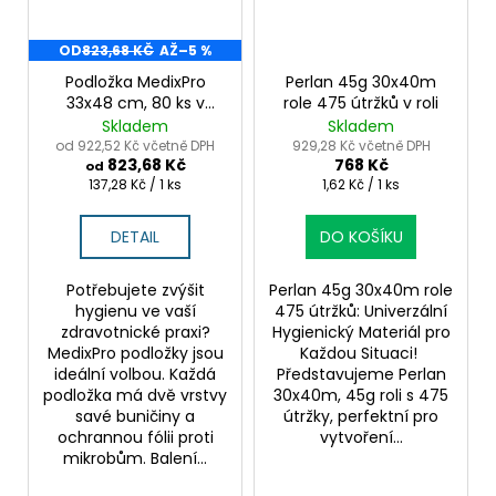
OD
823,68 KČ
AŽ
–5 %
Podložka MedixPro
Perlan 45g 30x40m
33x48 cm, 80 ks v
role 475 útržků v roli
boxu – hygienické
Skladem
Skladem
řešení v kartonu
od 922,52 Kč včetně DPH
929,28 Kč včetně DPH
823,68 Kč
768 Kč
od
Měrná
Měrná
137,28 Kč / 1 ks
1,62 Kč / 1 ks
cena:
cena:
DETAIL
DO KOŠÍKU
Potřebujete zvýšit
Perlan 45g 30x40m role
hygienu ve vaší
475 útržků: Univerzální
zdravotnické praxi?
Hygienický Materiál pro
MedixPro podložky jsou
Každou Situaci! ️
ideální volbou. Každá
Představujeme Perlan
podložka má dvě vrstvy
30x40m, 45g roli s 475
savé buničiny a
útržky, perfektní pro
ochrannou fólii proti
vytvoření...
mikrobům. Balení...