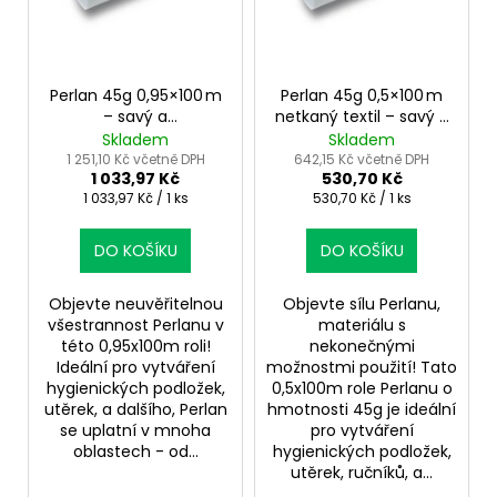
u
s
k
p
t
r
ů
o
Perlan 45g 0,95×100 m
Perlan 45g 0,5×100 m
– savý a
netkaný textil – savý a
d
neperforovaný
ekologický materiál
Skladem
Skladem
u
netkaný textil
1 251,10 Kč včetně DPH
642,15 Kč včetně DPH
1 033,97 Kč
530,70 Kč
k
Měrná
Měrná
1 033,97 Kč / 1 ks
530,70 Kč / 1 ks
t
cena:
cena:
ů
DO KOŠÍKU
DO KOŠÍKU
Objevte neuvěřitelnou
Objevte sílu Perlanu,
všestrannost Perlanu v
materiálu s
této 0,95x100m roli!
nekonečnými
Ideální pro vytváření
možnostmi použití! Tato
hygienických podložek,
0,5x100m role Perlanu o
utěrek, a dalšího, Perlan
hmotnosti 45g je ideální
se uplatní v mnoha
pro vytváření
oblastech - od...
hygienických podložek,
utěrek, ručníků, a...