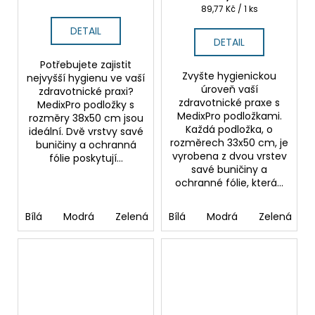
Měrná
89,77 Kč / 1 ks
cena:
DETAIL
DETAIL
Potřebujete zajistit
Zvyšte hygienickou
nejvyšší hygienu ve vaší
úroveň vaší
zdravotnické praxi?
zdravotnické praxe s
MedixPro podložky s
MedixPro podložkami.
rozměry 38x50 cm jsou
Každá podložka, o
ideální. Dvě vrstvy savé
rozměrech 33x50 cm, je
buničiny a ochranná
vyrobena z dvou vrstev
fólie poskytují...
savé buničiny a
ochranné fólie, která...
Bílá
Modrá
Zelená
Bílá
Fialová
Modrá
Žlutá
Zelená
Růžová