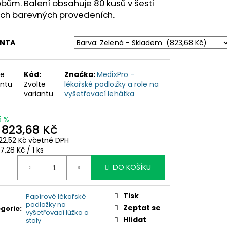
bům. Balení obsahuje 80 kusů v šesti
ých barevných provedeních.
ANTA
te
Kód:
Značka:
MedixPro –
antu
Zvolte
lékařské podložky a role na
variantu
vyšetřovací lehátka
5 %
d
823,68 Kč
22,52 Kč
včetně DPH
ná
7,28 Kč / 1 ks
:
DO KOŠÍKU
Tisk
Papírové lékařské
podložky na
Zeptat se
gorie
:
vyšetřovací lůžka a
Hlídat
stoly