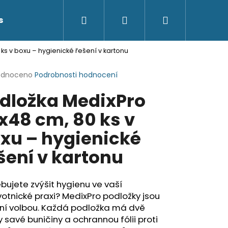
Hledat
Přihlášení
Nákupní
s
Kontakty
ks v boxu – hygienické řešení v kartonu
košík
rné
odnoceno
Podrobnosti hodnocení
cení
dložka MedixPro
ktu
x48 cm, 80 ks v
xu – hygienické
ček.
šení v kartonu
bujete zvýšit hygienu ve vaší
otnické praxi? MedixPro podložky jsou
lní volbou. Každá podložka má dvě
y savé buničiny a ochrannou fólii proti