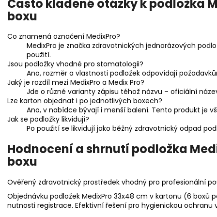
Často kladené otázky k podložka M
boxu
Co znamená označení MedixPro?
MedixPro je značka zdravotnických jednorázových podlo
použití.
Jsou podložky vhodné pro stomatologii?
Ano, rozměr a vlastnosti podložek odpovídají požadavků
Jaký je rozdíl mezi MedixPro a Medix Pro?
Jde o různé varianty zápisu téhož názvu – oficiální náz
Lze karton objednat i po jednotlivých boxech?
Ano, v nabídce bývají i menší balení. Tento produkt je v
Jak se podložky likvidují?
Po použití se likvidují jako běžný zdravotnický odpad po
Hodnocení a shrnutí podložka Medi
boxu
Ověřený zdravotnický prostředek vhodný pro profesionální pou
Objednávku podložek MedixPro 33x48 cm v kartonu (6 boxů po
nutnosti registrace. Efektivní řešení pro hygienickou ochranu