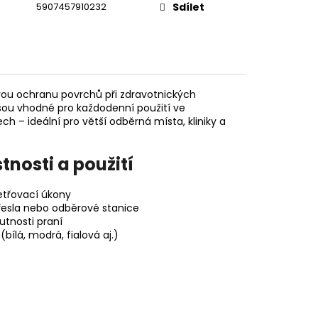
5907457910232
Sdílet
vou ochranu povrchů při zdravotnických
jsou vhodné pro každodenní použití ve
 – ideální pro větší odběrná místa, kliniky a
nosti a použití
etřovací úkony
křesla nebo odběrové stanice
utnosti praní
(bílá, modrá, fialová aj.)