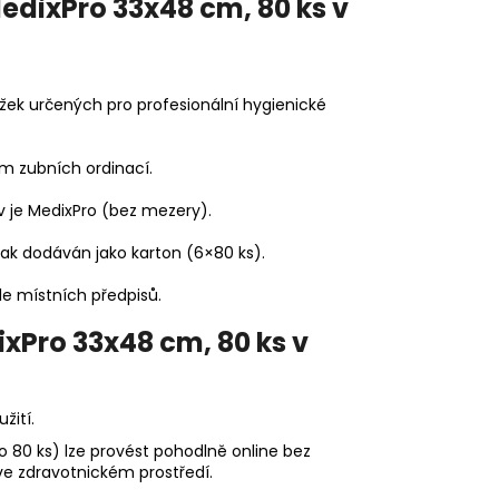
edixPro 33x48 cm, 80 ks v
žek určených pro profesionální hygienické
m zubních ordinací.
ev je MedixPro (bez mezery).
šak dodáván jako karton (6×80 ks).
dle místních předpisů.
xPro 33x48 cm, 80 ks v
žití.
 80 ks) lze provést pohodlně online bez
 ve zdravotnickém prostředí.