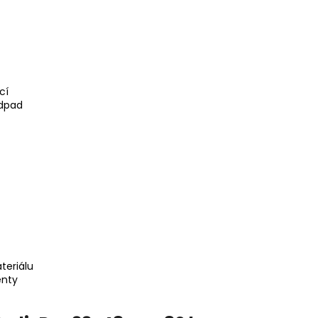
cí
odpad
teriálu
enty