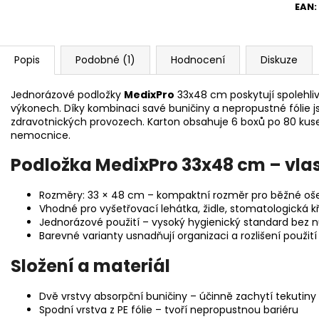
EAN
:
Popis
Podobné (1)
Hodnocení
Diskuze
Jednorázové podložky
MedixPro
33x48 cm poskytují spolehli
výkonech. Díky kombinaci savé buničiny a nepropustné fólie 
zdravotnických provozech. Karton obsahuje 6 boxů po 80 kusech
nemocnice.
Podložka MedixPro 33x48 cm – vlast
Rozměry: 33 × 48 cm – kompaktní rozměr pro běžné oš
Vhodné pro vyšetřovací lehátka, židle, stomatologická 
Jednorázové použití – vysoký hygienický standard bez n
Barevné varianty usnadňují organizaci a rozlišení použití 
Složení a materiál
Dvě vrstvy absorpční buničiny – účinně zachytí tekutiny
Spodní vrstva z PE fólie – tvoří nepropustnou bariéru