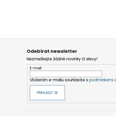
Z
á
Odebírat newsletter
p
Nezmeškejte žádné novinky či slevy!
a
t
E-mail
í
Vložením e-mailu souhlasíte s
podmínkami o
PŘIHLÁSIT SE