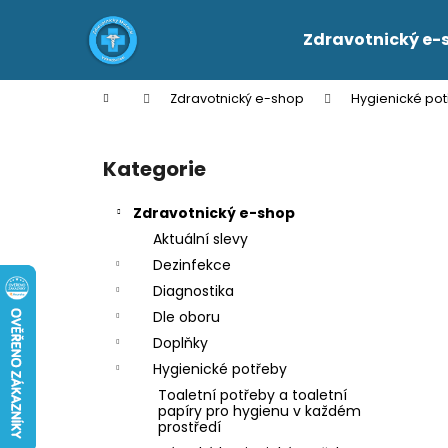
K
Přejít
na
o
Zdravotnický e-
obsah
Zpět
Zpět
š
do
do
í
Domů
Zdravotnický e-shop
Hygienické po
k
obchodu
obchodu
P
o
Kategorie
Přeskočit
s
kategorie
t
Zdravotnický e-shop
r
Aktuální slevy
a
Dezinfekce
n
Diagnostika
n
Dle oboru
í
Doplňky
p
Hygienické potřeby
a
Toaletní potřeby a toaletní
n
papíry pro hygienu v každém
prostředí
e