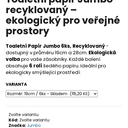
je
a
recyklovaný –
0,0
z
j
ekologický pro veřejné
5
í
hvězdiček.
prostory
t
?
Toaletní Papír Jumbo 6ks, Recyklovaný
-
dostupný v průměru 19cm a 28cm.
Ekologická
volba
pro vaše zásobníky. Každé balení
obsahuje
6 rolí
šedého papíru. Ideální pro
HLEDAT
ekologicky smýšlející prostředí.
VARIANTA
D
o
p
o
Zvolte variantu
r
Kód:
Zvolte variantu
u
Značka:
Jumbo