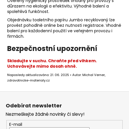
Ověřený hygienický prostředek vhodný pro provozy s
důrazem na ekologii a efektivitu. Výhodné balení a
spolehlivá funkčnost.
Objednávku toaletního papíru Jumbo recyklovaný lze
provést pohodlně online bez nutnosti registrace. Vhodné
balení pro každodenní použití ve veřejném provozu i
firmách.
Bezpečnostní upozornění
Skladujte v suchu. Chraňte před vlhkem.
Uchovávejte mimo dosah ohně.
Naposledy aktualizováno: 21. 06. 2025 • Autor: Michal Verner,
zdravotnicke-materialy.cz
Z
á
Odebírat newsletter
p
Nezmeškejte žádné novinky či slevy!
a
t
E-mail