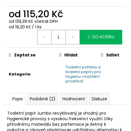
č
u
od
115,20 Kč
j
e
od
139,39 Kč
včetně DPH
m
Měrná
od 19,20 Kč / 1 ks
e
cena:
DO KOŠÍKU
Zeptat se
Hlídat
Sdílet
Toaletní potřeby a
toaletní papíry pro
Kategorie
:
hygienu v každém
prostředí
Popis
Podobné (2)
Hodnocení
Diskuze
Toaletní papír Jumbo recyklovaný je vhodný pro
hygienické provozy s vysokou frekvencí využití. Díky
přírodnímu materiálu bez parfemace je šetrný k
pokožce a zároveň představuje udržitelnou alternativu k