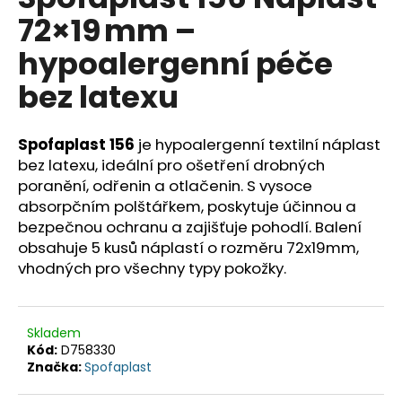
je
a
72×19 mm –
0,0
z
j
hypoalergenní péče
5
í
hvězdiček.
bez latexu
t
?
Spofaplast 156
je hypoalergenní textilní náplast
bez latexu, ideální pro ošetření drobných
poranění, odřenin a otlačenin. S vysoce
absorpčním polštářkem, poskytuje účinnou a
HLEDAT
bezpečnou ochranu a zajišťuje pohodlí. Balení
obsahuje 5 kusů náplastí o rozměru 72x19mm,
vhodných pro všechny typy pokožky.
D
o
p
Skladem
o
Kód:
D758330
r
Značka:
Spofaplast
u