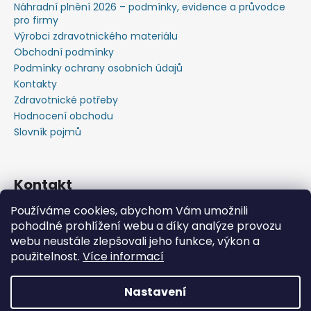
Náhradní plnění 2026 – podmínky, evidence a průvodce
pro firmy
Výrobci zdravotnického materiálu
Obchodní podmínky
Podmínky ochrany osobních údajů
Kontakty
Zdravotnické potřeby
Hodnocení obchodu
Slovník pojmů
Kontakt
Používáme cookies, abychom Vám umožnili
+420603583759 ,+420734720049
pohodlné prohlížení webu a díky analýze provozu
https://www.facebook.com/profile.php?id=615793934
webu neustále zlepšovali jeho funkce, výkon a
37445
použitelnost.
Více informací
https://www.youtube.com/@michalverner7685
Nastavení
Vytvořil Shoptet