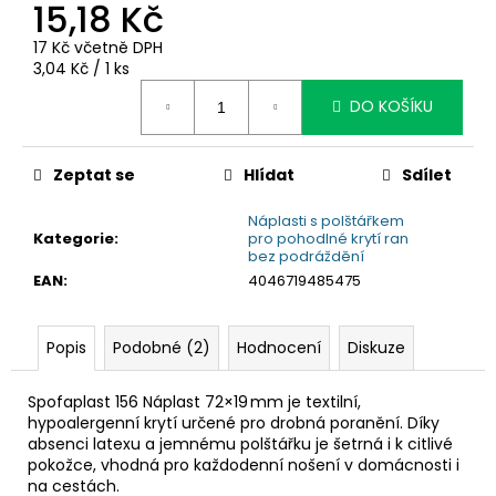
č
15,18 Kč
u
17 Kč včetně DPH
j
Měrná
3,04 Kč / 1 ks
e
cena:
m
DO KOŠÍKU
e
Zeptat se
Hlídat
Sdílet
Náplasti s polštářkem
Kategorie
:
pro pohodlné krytí ran
bez podráždění
EAN
:
4046719485475
Popis
Podobné (2)
Hodnocení
Diskuze
Spofaplast 156 Náplast 72×19 mm je textilní,
hypoalergenní krytí určené pro drobná poranění. Díky
absenci latexu a jemnému polštářku je šetrná i k citlivé
pokožce, vhodná pro každodenní nošení v domácnosti i
na cestách.