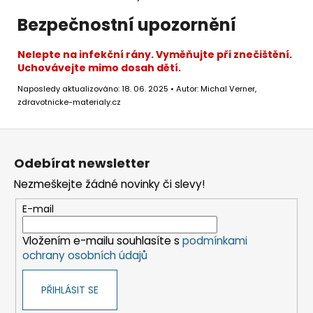
Bezpečnostní upozornění
Nelepte na infekční rány. Vyměňujte při znečištění.
Uchovávejte mimo dosah dětí.
Naposledy aktualizováno: 18. 06. 2025 • Autor: Michal Verner,
zdravotnicke-materialy.cz
Z
á
Odebírat newsletter
p
Nezmeškejte žádné novinky či slevy!
a
t
E-mail
í
Vložením e-mailu souhlasíte s
podmínkami
ochrany osobních údajů
PŘIHLÁSIT SE