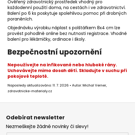
Ověřený zdravotnický prostředek vhodný pro
každodenní použití doma, na cestách i ve zdravotnictví.
Balení po 6 ks poskytuje spolehlivou pomoc při drobných
poraněních.
Objednávku výrobku náplast s polštářkem 8x4 cm lze
provést pohodlně online bez nutnosti registrace. Vhodné
balení pro lékárničky, ordinace i školy.
Bezpečnostní upozornění
Nepoužívejte na infikované nebo hluboké rány.
Uchovávejte mimo dosah dětí. Skladujte v suchu při
pokojové teplotě.
Naposledy aktualizováno: 11. 7. 2026 • Autor: Michal Verner,
zdravotnicke-materialy.cz
Z
á
Odebírat newsletter
p
Nezmeškejte žádné novinky či slevy!
a