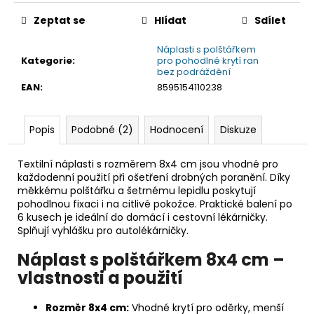
č
u
Zeptat se
Hlídat
Sdílet
j
e
Náplasti s polštářkem
Kategorie
:
pro pohodlné krytí ran
m
bez podráždění
e
EAN
:
8595154110238
Popis
Podobné (2)
Hodnocení
Diskuze
Textilní náplasti s rozměrem 8x4 cm jsou vhodné pro
každodenní použití při ošetření drobných poranění. Díky
měkkému polštářku a šetrnému lepidlu poskytují
pohodlnou fixaci i na citlivé pokožce. Praktické balení po
6 kusech je ideální do domácí i cestovní lékárničky.
Splňují vyhlášku pro autolékárničky.
Náplast s polštářkem 8x4 cm –
vlastnosti a použití
Rozměr 8x4 cm:
Vhodné krytí pro oděrky, menší