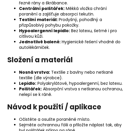
řezné rány a škrábance.
Centrální polštářek:
Měkká vložka chrání
poranění a zajišťuje absorpci tekutin.
Textilní materiál:
Prodyšný, pohodlný a
přizpůsobivý pohybu pokožky.
Hypoalergenní lepidlo:
Bez latexu, šetrné i pro
citlivou kůži.
Jednotlivě balené:
Hygienické řešení vhodné do
autolékárniček.
Složení a materiál
Nosná vrstva:
Textilie z bavlny nebo netkané
textilie (dle výrobce).
Lepidlo:
Polyakrylátové, hypoalergenní, bez latexu.
Polštářek:
Absorpční vrstva s netkanou ochranou,
nelepí se k ráně.
Návod k použití / aplikace
Očistěte a osušte poraněné místo.
Sejměte ochrannou fólii a přiložte náplast tak, aby
byl polštářek přímo na ráně.