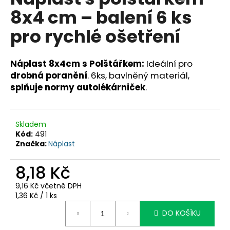
je
a
8x4 cm – balení 6 ks
0,0
z
j
pro rychlé ošetření
5
í
hvězdiček.
t
Náplast 8x4cm s Polštářkem:
Ideální pro
?
drobná poranění
. 6ks, bavlněný materiál,
splňuje normy autolékárniček
.
HLEDAT
Skladem
Kód:
491
Značka:
Náplast
D
8,18 Kč
o
p
9,16 Kč včetně DPH
Měrná
1,36 Kč / 1 ks
o
cena:
r
DO KOŠÍKU
u