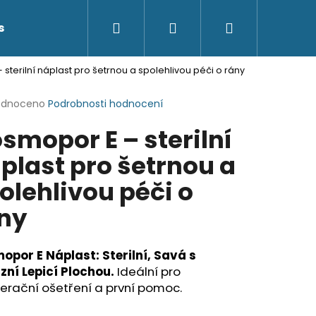
Hledat
Přihlášení
Nákupní
s
Kontakty
sterilní náplast pro šetrnou a spolehlivou péči o rány
košík
rné
odnoceno
Podrobnosti hodnocení
cení
smopor E – sterilní
ktu
plast pro šetrnou a
olehlivou péči o
ček.
ny
opor E Náplast: Sterilní, Savá s
zní Lepicí Plochou.
Ideální pro
erační ošetření a první pomoc.