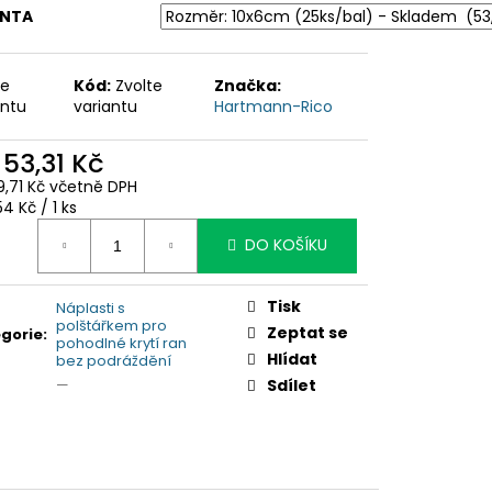
ANTA
te
Kód:
Zvolte
Značka:
antu
variantu
Hartmann-Rico
d
53,31 Kč
9,71 Kč
včetně DPH
ná
54 Kč / 1 ks
:
DO KOŠÍKU
Tisk
Náplasti s
polštářkem pro
Zeptat se
gorie
:
pohodlné krytí ran
Hlídat
bez podráždění
—
Sdílet