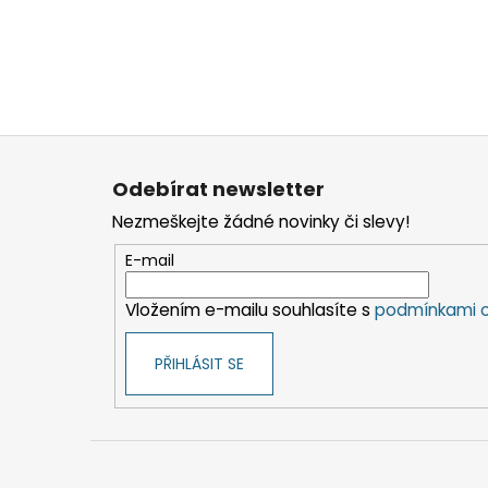
Z
á
Odebírat newsletter
p
Nezmeškejte žádné novinky či slevy!
a
t
E-mail
í
Vložením e-mailu souhlasíte s
podmínkami o
PŘIHLÁSIT SE