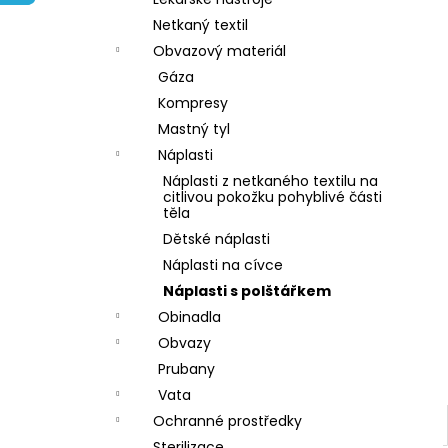
l
Netkaný textil
Obvazový materiál
Gáza
Kompresy
Mastný tyl
Náplasti
Náplasti z netkaného textilu na
citlivou pokožku pohyblivé části
těla
Dětské náplasti
Náplasti na cívce
Náplasti s polštářkem
Obinadla
Obvazy
Prubany
Vata
Ochranné prostředky
Sterilizace