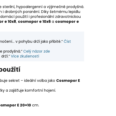
 sterilní, hypoalergenní a výjimečně prodyšná.
n i drobných poranění. Díky šetrnému lepidlu
ro domácí použití i profesionální zdravotnickou
r e 10x8
,
cosmopor e 10x6
a
cosmopor e
močení… v pohybu drží jako přibité.“
Číst
je prodyšná.“
Celý názor zde
drží.“
Více zkušeností
použití
rbuje sekret – ideální volba jako
Cosmopor E
y a zajišťuje komfortní hojení.
smopor E 20×10
cm.