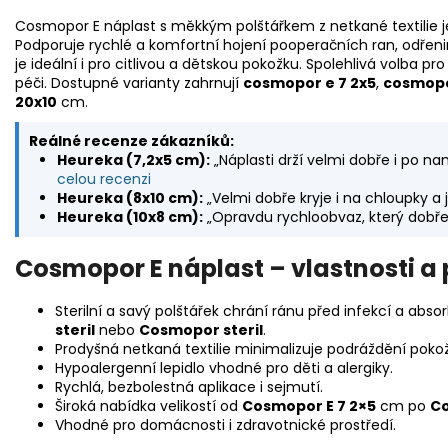
Cosmopor E náplast s měkkým polštářkem z netkané textilie je
Podporuje rychlé a komfortní hojení pooperačních ran, odřeni
je ideální i pro citlivou a dětskou pokožku. Spolehlivá volba p
péči. Dostupné varianty zahrnují
cosmopor e 7 2x5
,
cosmopo
20x10
cm.
Reálné recenze zákazníků:
Heureka (7,2x5 cm):
„Náplasti drží velmi dobře i po na
celou recenzi
Heureka (8x10 cm):
„Velmi dobře kryje i na chloupky a 
Heureka (10x8 cm):
„Opravdu rychloobvaz, který dobře 
Cosmopor E náplast – vlastnosti a 
Sterilní a savý polštářek chrání ránu před infekcí a abso
steril
nebo
Cosmopor steril
.
Prodyšná netkaná textilie minimalizuje podráždění pokožk
Hypoalergenní lepidlo vhodné pro děti a alergiky.
Rychlá, bezbolestná aplikace i sejmutí.
Široká nabídka velikostí od
Cosmopor E 7 2×5
cm po
Co
Vhodné pro domácnosti i zdravotnické prostředí.