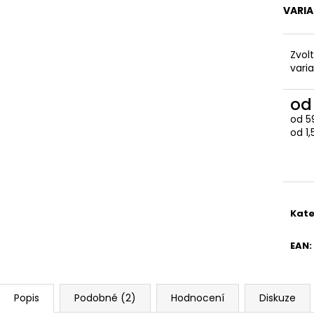
VARI
Zvol
vari
o
od
5
Měr
od 1,
cena
Kate
EAN
:
Popis
Podobné (2)
Hodnocení
Diskuze