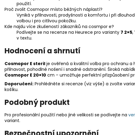
použití.
Proč zvolit Cosmopor místo běžných náplastí?
Vyniká v přilnavosti, prodyšnosti a komfortu i při dlou
volbou i pro citlivou pokožku.
Kde najdu více zkušeností zákazníků na cosmpor e?
Podívejte se na recenze na Heurece pro varianty
7 2×5
,
v textu.
Hodnocení a shrnutí
Cosmopor E steril
je ověřená a kvalitní volba pro ochranu a h
přilnavost, pohodlné nošení i snadné odstranění. Široká nabídk
Cosmopor E 20×10
cm – umožňuje perfektní přizpůsobení pr
Doporučení:
Prohlédněte si recenze (viz výše) a zvolte varian
košíku.
Podobný produkt
Pro profesionální použití nebo jiné velikosti se podívejte na
ve
variant.
Bezpečnostní upozornění