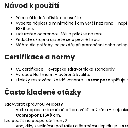
Návod k použití
Ránu důkladně očistěte a osušte.
Vyberte náplast o minimálně 1 cm větší než rána – např
10×8
cm.
Odstraňte ochrannou fólii a přiložte na ránu.
Přitlačte okraje a ujistěte se o pevné fixaci.
Měňte dle potřeby, nejpozději při promočení nebo odlep
Certifikace a normy
CE certifikace – evropské zdravotnické standardy.
Výrobce Hartmann – ověřená kvalita.
Klinicky testováno, každá varianta
Cosmopore
splňuje 
Často kladené otázky
Jak vybrat správnou velikost?
Volte náplast minimálně o 1 cm větší než rána – nejunive
Cosmopor E 15×8
cm.
Lze použít na pooperační rány?
Ano, díky sterilnímu polštářku a šetrnému lepidlu je
Cosm