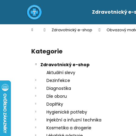
K
Přejít
na
o
Zdravotnický e-
obsah
Zpět
Zpět
š
do
do
í
Domů
Zdravotnický e-shop
Obvazový mate
k
obchodu
obchodu
P
o
Kategorie
Přeskočit
s
kategorie
t
Zdravotnický e-shop
r
Aktuální slevy
a
Dezinfekce
n
Diagnostika
n
Dle oboru
í
Doplňky
p
Hygienické potřeby
a
Injekční a infuzní technika
n
Kosmetika a drogerie
e
Lékařské nástroje