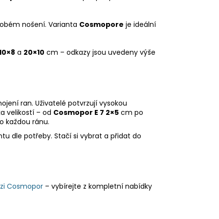
hodobém nošení. Varianta
Cosmopore
je ideální
10×8
a
20×10
cm – odkazy jsou uvedeny výše
ojení ran. Uživatelé potvrzují vysokou
a velikostí – od
Cosmopor E 7 2×5
cm po
o každou ránu.
tu dle potřeby. Stačí si vybrat a přidat do
rzi Cosmopor
– vybírejte z kompletní nabídky