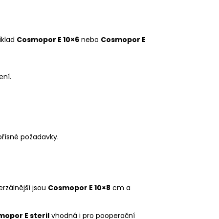
íklad
Cosmopor E 10×6
nebo
Cosmopor E
ení.
přísné požadavky.
rzálnější jsou
Cosmopor E 10×8
cm a
opor E steril
vhodná i pro pooperační