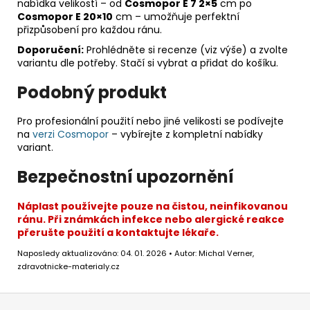
nabídka velikostí – od
Cosmopor E 7 2×5
cm po
Cosmopor E 20×10
cm – umožňuje perfektní
přizpůsobení pro každou ránu.
Doporučení:
Prohlédněte si recenze (viz výše) a zvolte
variantu dle potřeby. Stačí si vybrat a přidat do košíku.
Podobný produkt
Pro profesionální použití nebo jiné velikosti se podívejte
na
verzi Cosmopor
– vybírejte z kompletní nabídky
variant.
Bezpečnostní upozornění
Náplast používejte pouze na čistou, neinfikovanou
ránu. Při známkách infekce nebo alergické reakce
přerušte použití a kontaktujte lékaře.
Naposledy aktualizováno: 04. 01. 2026 • Autor: Michal Verner,
zdravotnicke-materialy.cz
Z