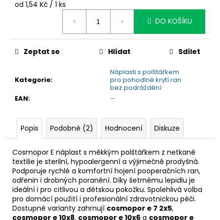
č
Měrná
od 1,54 Kč / 1 ks
u
cena:
DO KOŠÍKU
j
e
m
Zeptat se
Hlídat
Sdílet
e
Náplasti s polštářkem
Kategorie
:
pro pohodlné krytí ran
bez podráždění
EAN
:
—
Popis
Podobné (2)
Hodnocení
Diskuze
Cosmopor E náplast s měkkým polštářkem z netkané
textilie je sterilní, hypoalergenní a výjimečně prodyšná.
Podporuje rychlé a komfortní hojení pooperačních ran,
odřenin i drobných poranění. Díky šetrnému lepidlu je
ideální i pro citlivou a dětskou pokožku. Spolehlivá volba
pro domácí použití i profesionální zdravotnickou péči.
Dostupné varianty zahrnují
cosmopor e 7 2x5
,
cosmopor e 10x8
,
cosmopor e 10x6
a
cosmopor e