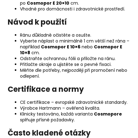
po
Cosmopor E 20×10
cm.
Vhodné pro domácnosti i zdravotnické prostředí.
Návod k použití
Ránu důkladně očistěte a osušte.
Vyberte náplast o minimálně 1 cm větší než rána –
například
Cosmopor E 10×6
nebo
Cosmopor E
10×8
cm.
Odstraňte ochrannou fólii a přiložte na ránu.
Přitlačte okraje a ujistěte se o pevné fixaci.
Měňte dle potřeby, nejpozději při promočení nebo
odlepení.
Certifikace a normy
CE certifikace – evropské zdravotnické standardy.
Výrobce Hartmann – ověřená kvalita.
Klinicky testováno, každá varianta
Cosmopore
splňuje přísné požadavky.
Často kladené otázky