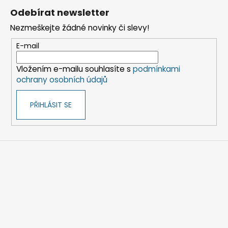
á
Odebírat newsletter
p
Nezmeškejte žádné novinky či slevy!
a
t
E-mail
í
Vložením e-mailu souhlasíte s
podmínkami
ochrany osobních údajů
PŘIHLÁSIT SE