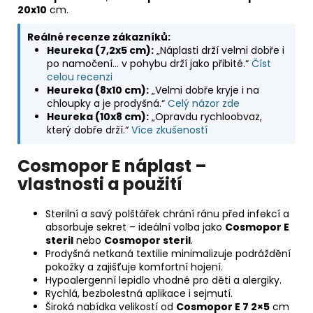
20x10
cm.
Reálné recenze zákazníků:
Heureka (7,2x5 cm):
„Náplasti drží velmi dobře i
po namočení… v pohybu drží jako přibité.“
Číst
celou recenzi
Heureka (8x10 cm):
„Velmi dobře kryje i na
chloupky a je prodyšná.“
Celý názor zde
Heureka (10x8 cm):
„Opravdu rychloobvaz,
který dobře drží.“
Více zkušeností
Cosmopor E náplast –
vlastnosti a použití
Sterilní a savý polštářek chrání ránu před infekcí a
absorbuje sekret – ideální volba jako
Cosmopor E
steril
nebo
Cosmopor steril
.
Prodyšná netkaná textilie minimalizuje podráždění
pokožky a zajišťuje komfortní hojení.
Hypoalergenní lepidlo vhodné pro děti a alergiky.
Rychlá, bezbolestná aplikace i sejmutí.
Široká nabídka velikostí od
Cosmopor E 7 2×5
cm