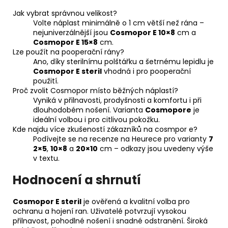
Jak vybrat správnou velikost?
Volte náplast minimálně o 1 cm větší než rána –
nejuniverzálnější jsou
Cosmopor E 10×8
cm a
Cosmopor E 15×8
cm.
Lze použít na pooperační rány?
Ano, díky sterilnímu polštářku a šetrnému lepidlu je
Cosmopor E steril
vhodná i pro pooperační
použití.
Proč zvolit Cosmopor místo běžných náplastí?
Vyniká v přilnavosti, prodyšnosti a komfortu i při
dlouhodobém nošení. Varianta
Cosmopore
je
ideální volbou i pro citlivou pokožku.
Kde najdu více zkušeností zákazníků na cosmpor e?
Podívejte se na recenze na Heurece pro varianty
7
2×5
,
10×8
a
20×10
cm – odkazy jsou uvedeny výše
v textu.
Hodnocení a shrnutí
Cosmopor E steril
je ověřená a kvalitní volba pro
ochranu a hojení ran. Uživatelé potvrzují vysokou
přilnavost, pohodlné nošení i snadné odstranění. Široká