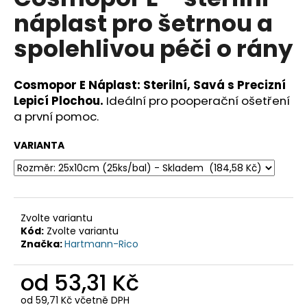
je
a
náplast pro šetrnou a
0,0
z
j
spolehlivou péči o rány
5
í
hvězdiček.
t
Cosmopor E Náplast: Sterilní, Savá s Precizní
?
Lepicí Plochou.
Ideální pro pooperační ošetření
a první pomoc.
VARIANTA
HLEDAT
D
Zvolte variantu
Kód:
Zvolte variantu
o
Značka:
Hartmann-Rico
p
o
od
53,31 Kč
r
u
od
59,71 Kč
včetně DPH