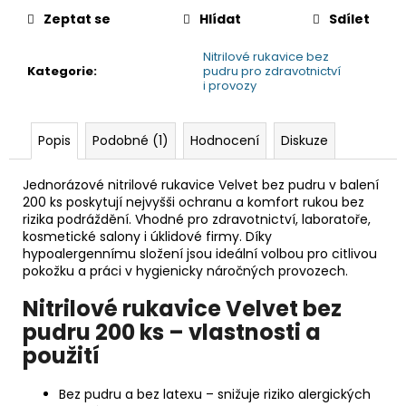
Zeptat se
Hlídat
Sdílet
Nitrilové rukavice bez
Kategorie
:
pudru pro zdravotnictví
i provozy
Popis
Podobné (1)
Hodnocení
Diskuze
Jednorázové nitrilové rukavice Velvet bez pudru v balení
200 ks poskytují nejvyšši ochranu a komfort rukou bez
rizika podráždění. Vhodné pro zdravotnictví, laboratoře,
kosmetické salony i úklidové firmy. Díky
hypoalergennímu složení jsou ideální volbou pro citlivou
pokožku a práci v hygienicky náročných provozech.
Nitrilové rukavice Velvet bez
pudru 200 ks – vlastnosti a
použití
Bez pudru a bez latexu – snižuje riziko alergických