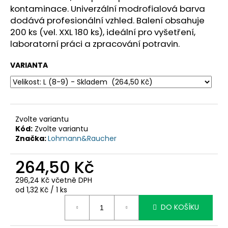
č
kontaminace. Univerzální modrofialová barva
u
dodává profesionální vzhled. Balení obsahuje
j
200 ks (vel. XXL 180 ks), ideální pro vyšetření,
e
laboratorní práci a zpracování potravin.
m
e
VARIANTA
Zvolte variantu
Kód:
Zvolte variantu
Značka:
Lohmann&Raucher
264,50 Kč
296,24 Kč včetně DPH
Měrná
od 1,32 Kč / 1 ks
cena:
DO KOŠÍKU