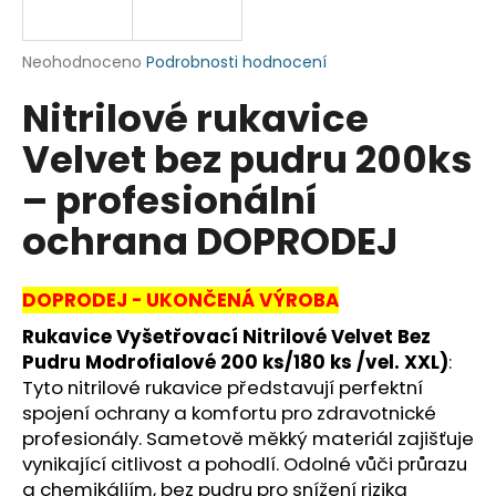
a
j
Průměrné
Neohodnoceno
Podrobnosti hodnocení
í
hodnocení
Nitrilové rukavice
produktu
t
je
?
Velvet bez pudru 200ks
0,0
z
– profesionální
5
hvězdiček.
ochrana DOPRODEJ
HLEDAT
DOPRODEJ - UKONČENÁ VÝROBA
Rukavice Vyšetřovací Nitrilové Velvet Bez
D
Pudru Modrofialové 200 ks/180 ks /vel. XXL)
:
o
Tyto nitrilové rukavice představují perfektní
p
spojení ochrany a komfortu pro zdravotnické
o
profesionály. Sametově měkký materiál zajišťuje
r
vynikající citlivost a pohodlí. Odolné vůči průrazu
u
a chemikáliím, bez pudru pro snížení rizika