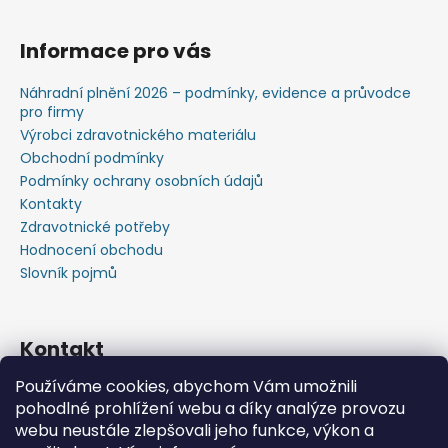
Informace pro vás
Náhradní plnění 2026 – podmínky, evidence a průvodce
pro firmy
Výrobci zdravotnického materiálu
Obchodní podmínky
Podmínky ochrany osobních údajů
Kontakty
Zdravotnické potřeby
Hodnocení obchodu
Slovník pojmů
Kontakt
Používáme cookies, abychom Vám umožnili
+420603583759 ,+420734720049
pohodlné prohlížení webu a díky analýze provozu
https://www.facebook.com/profile.php?id=615793934
webu neustále zlepšovali jeho funkce, výkon a
37445