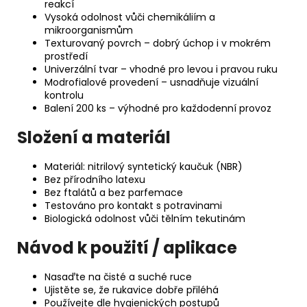
reakcí
Vysoká odolnost vůči chemikáliím a
mikroorganismům
Texturovaný povrch – dobrý úchop i v mokrém
prostředí
Univerzální tvar – vhodné pro levou i pravou ruku
Modrofialové provedení – usnadňuje vizuální
kontrolu
Balení 200 ks – výhodné pro každodenní provoz
Složení a materiál
Materiál: nitrilový syntetický kaučuk (NBR)
Bez přírodního latexu
Bez ftalátů a bez parfemace
Testováno pro kontakt s potravinami
Biologická odolnost vůči tělním tekutinám
Návod k použití / aplikace
Nasaďte na čisté a suché ruce
Ujistěte se, že rukavice dobře přiléhá
Používejte dle hygienických postupů