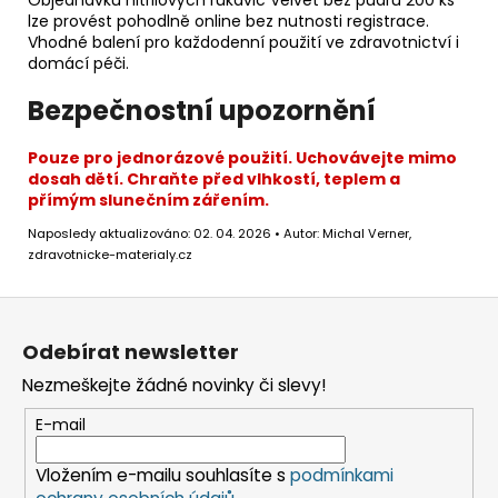
Objednávku nitrilových rukavic Velvet bez pudru 200 ks
lze provést pohodlně online bez nutnosti registrace.
Vhodné balení pro každodenní použití ve zdravotnictví i
domácí péči.
Bezpečnostní upozornění
Pouze pro jednorázové použití. Uchovávejte mimo
dosah dětí. Chraňte před vlhkostí, teplem a
přímým slunečním zářením.
Naposledy aktualizováno: 02. 04. 2026 • Autor: Michal Verner,
zdravotnicke-materialy.cz
Z
á
Odebírat newsletter
p
Nezmeškejte žádné novinky či slevy!
a
t
E-mail
í
Vložením e-mailu souhlasíte s
podmínkami