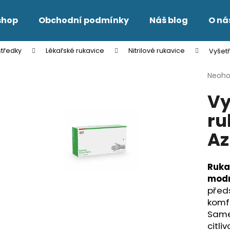
shop
Obchodní podmínky
Náš blog
O ná
tředky
Lékařské rukavice
Nitrilové rukavice
Vyšetř
Co potřebujete najít?
Průmě
Neoh
hodno
Vy
produ
HLEDAT
je
ru
0,0
z
Az
5
Doporučujeme
hvězdi
Ruka
modr
předs
komfo
Samet
citli