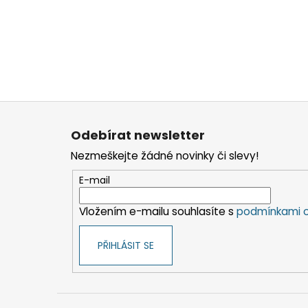
Z
á
Odebírat newsletter
p
Nezmeškejte žádné novinky či slevy!
a
t
E-mail
í
Vložením e-mailu souhlasíte s
podmínkami o
PŘIHLÁSIT SE