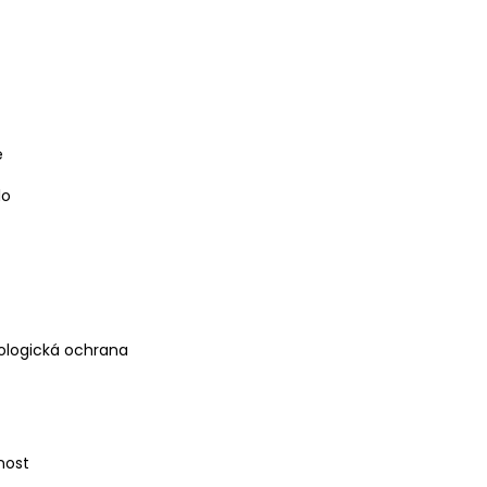
e
lo
iologická ochrana
rnost