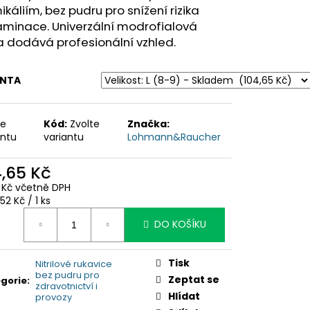
káliím, bez pudru pro snížení rizika
aminace. Univerzální modrofialová
 dodává profesionální vzhled.
ANTA
te
Kód:
Zvolte
Značka:
antu
variantu
Lohmann&Raucher
4,65 Kč
1 Kč včetně DPH
ná
52 Kč / 1 ks
:
DO KOŠÍKU
Tisk
Nitrilové rukavice
bez pudru pro
Zeptat se
gorie
:
zdravotnictví i
Hlídat
provozy