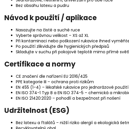
Jednorázové, nesterilní, univerzální pro obě ruce
Bez obsahu latexu a pudru
Návod k použití / aplikace
Nasazujte na čisté a suché ruce
Vyberte správnou velikost – XS až XL
Při kontaminaci nebo poškození rukavice ihned vyměňt
Po použití zlikvidujte dle hygienických předpisů
Skladujte v suchu při pokojové teplotě mimo přímé svět
Certifikace a normy
CE značení dle nařízení EU 2016/425
PPE kategorie III – ochrana proti rizikům
EN 455 (1–4) – lékařské rukavice pro jednorázové použití
EN ISO 374-1 Typ B a EN ISO 374-5 – chemická a mikrob
EN ISO 21420:2020 – pohodlí a bezpečnost při nošení
Udržitelnost (ESG)
Bez latexu a ftalátů – nižší riziko alergií a ekologická šet
Recyklovatelný obal