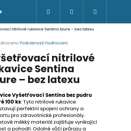
Hledat
Přihlášení
Nákupní
s
Kontakty
ovací nitrilové rukavice Sentina Azure – bez latexu
košík
rné
odnoceno
Podrobnosti hodnocení
cení
šetřovací nitrilové
ktu
kavice Sentina
ure – bez latexu
ček.
vice Vyšetřovací Sentina bez pudru
é 100 ks
: Tyto nitrilové rukavice
tavují perfektní spojení ochrany a
rtu pro zdravotnické profesionály.
ově měkký materiál zajišťuje vynikající
vost a pohodlí. Odolné vůči průrazu a