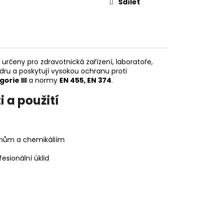
Sdílet
 určeny pro zdravotnická zařízení, laboratoře,
udru a poskytují vysokou ochranu proti
orie III
a normy
EN 455, EN 374
.
 a použití
smům a chemikáliím
esionální úklid