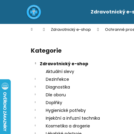
K
Přejít
na
o
Zdravotnický e-
obsah
Zpět
Zpět
š
do
do
í
Domů
Zdravotnický e-shop
Ochranné pros
k
obchodu
obchodu
P
o
Kategorie
Přeskočit
s
kategorie
t
Zdravotnický e-shop
r
Aktuální slevy
a
Dezinfekce
n
Diagnostika
n
Dle oboru
í
Doplňky
p
Hygienické potřeby
a
Injekční a infuzní technika
n
Kosmetika a drogerie
e
Lékařské nástroje