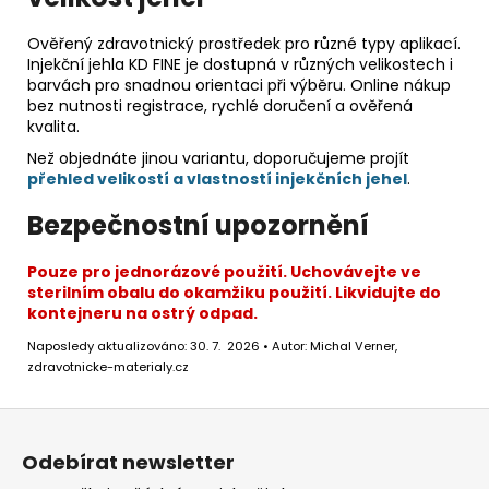
Ověřený zdravotnický prostředek pro různé typy aplikací.
Injekční jehla KD FINE je dostupná v různých velikostech i
barvách pro snadnou orientaci při výběru. Online nákup
bez nutnosti registrace, rychlé doručení a ověřená
kvalita.
Než objednáte jinou variantu, doporučujeme projít
přehled velikostí a vlastností injekčních jehel
.
Bezpečnostní upozornění
Pouze pro jednorázové použití. Uchovávejte ve
sterilním obalu do okamžiku použití. Likvidujte do
kontejneru na ostrý odpad.
Naposledy aktualizováno: 30. 7. 2026 • Autor: Michal Verner,
zdravotnicke-materialy.cz
Z
á
Odebírat newsletter
p