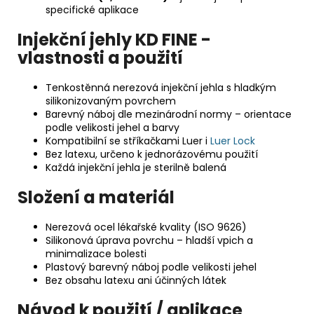
specifické aplikace
Injekční jehly KD FINE -
vlastnosti a použití
Tenkostěnná nerezová injekční jehla s hladkým
silikonizovaným povrchem
Barevný náboj dle mezinárodní normy – orientace
podle velikosti jehel a barvy
Kompatibilní se stříkačkami Luer i
Luer Lock
Bez latexu, určeno k jednorázovému použití
Každá injekční jehla je sterilně balená
Složení a materiál
Nerezová ocel lékařské kvality (ISO 9626)
Silikonová úprava povrchu – hladší vpich a
minimalizace bolesti
Plastový barevný náboj podle velikosti jehel
Bez obsahu latexu ani účinných látek
Návod k použití / aplikace