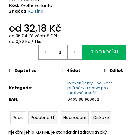
č
Kód:
Zvolte variantu
u
Značka:
KD Fine
j
e
od
32,18 Kč
m
e
od
36,04 Kč
včetně DPH
Měrná
od 0,32 Kč / 1 ks
cena:
DO KOŠÍKU
Zeptat se
Hlídat
Sdílet
Injekční jehly – velikosti,
Kategorie
:
průměry a barvy pro
správné použití
EAN
:
04031881900062
Popis
Podobné (1)
Hodnocení
Diskuze
Injekční jehla KD FINE je standardní zdravotnický