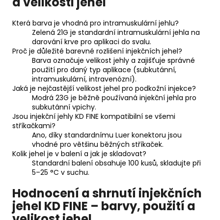
a velikosti jehel
Která barva je vhodná pro intramuskulární jehlu?
Zelená 21G je standardní intramuskulární jehla na
darování krve pro aplikaci do svalu.
Proč je důležité barevné rozlišení injekčních jehel?
Barva označuje velikost jehly a zajišťuje správné
použití pro daný typ aplikace (subkutánní,
intramuskulární, intravenózní).
Jaká je nejčastější velikost jehel pro podkožní injekce?
Modrá 23G je běžně používaná injekční jehla pro
subkutánní vpichy.
Jsou injekční jehly KD FINE kompatibilní se všemi
stříkačkami?
Ano, díky standardnímu Luer konektoru jsou
vhodné pro většinu běžných stříkaček.
Kolik jehel je v balení a jak je skladovat?
Standardní balení obsahuje 100 kusů, skladujte při
5–25 °C v suchu.
Hodnocení a shrnutí injekčních
jehel KD FINE – barvy, použití a
velikost jehel