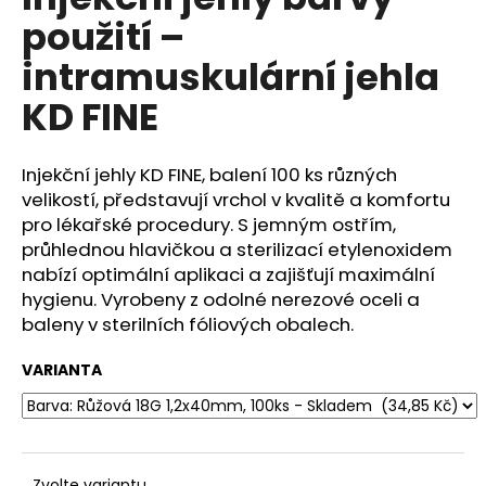
je
a
použití –
0,0
z
j
intramuskulární jehla
5
í
hvězdiček.
KD FINE
t
?
Injekční jehly KD FINE, balení 100 ks různých
velikostí, představují vrchol v kvalitě a komfortu
pro lékařské procedury. S jemným ostřím,
průhlednou hlavičkou a sterilizací etylenoxidem
HLEDAT
nabízí optimální aplikaci a zajišťují maximální
hygienu. Vyrobeny z odolné nerezové oceli a
baleny v sterilních fóliových obalech.
D
o
VARIANTA
p
o
r
u
Zvolte variantu