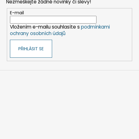
Nezmeškejte žádné novinky či slevy!
a
t
E-mail
í
Vložením e-mailu souhlasíte s
podmínkami
ochrany osobních údajů
PŘIHLÁSIT SE