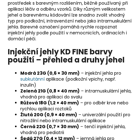
prostředek s barevným rozlišením, běžně používaný při
aplikaci léčiv a odběru vzorků. Díky různým velikostem
jehel a barevnému kódování lze snadno zvolit vhodný
typ pro podkožní, intravenózní nebo jako intramuskulární
jehla. Barevné označení pomáhá rychle rozpoznat
injekční jehly podle použití v nemocnicích, ordinacích i
domácí péči.
Injekční jehly KD FINE barvy
použití – přehled a druhy jehel
Modrá 23G (0,6 × 30 mm)
– injekční jehla pro
subkutánní
aplikace (podkožní vpichy, např.
inzulín)
Zelená 21G (0,8 × 40 mm)
– intramuskulární jehla,
vhodná pro aplikaci do svalu
Růžová 18G (1,2 × 40 mm)
– pro odběr krve nebo
rychlou aplikaci roztoků
Žlutá 20G (0,9 × 40 mm)
– univerzální použití pro
nitrožilní nebo intramuskulární aplikace
Černá 22G (0,7 × 30 mm)
– tenčí injekční jehla,
vhodná pro pediatrii
Šedá 27G (0,4 × 12 mm)
– jemná jehla pro