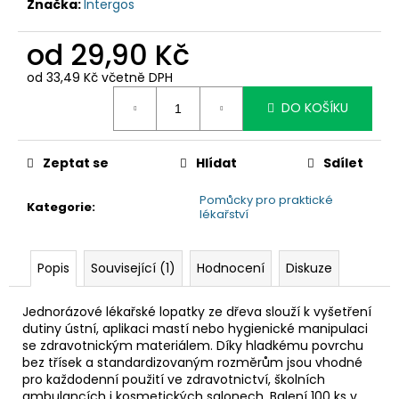
č
Značka:
Intergos
u
j
od
29,90 Kč
e
od
33,49 Kč
včetně DPH
m
Měrná
e
DO KOŠÍKU
cena:
Zeptat se
Hlídat
Sdílet
Pomůcky pro praktické
Kategorie
:
lékařství
Popis
Související (1)
Hodnocení
Diskuze
Jednorázové lékařské lopatky ze dřeva slouží k vyšetření
dutiny ústní, aplikaci mastí nebo hygienické manipulaci
se zdravotnickým materiálem. Díky hladkému povrchu
bez třísek a standardizovaným rozměrům jsou vhodné
pro každodenní použití ve zdravotnictví, školních
ambulancích i kosmetických salonech. Balení 100 ks v