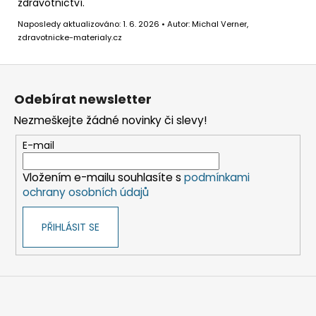
zdravotnictví.
Naposledy aktualizováno: 1. 6. 2026 • Autor: Michal Verner,
zdravotnicke-materialy.cz
Z
á
Odebírat newsletter
p
Nezmeškejte žádné novinky či slevy!
a
t
E-mail
í
Vložením e-mailu souhlasíte s
podmínkami
ochrany osobních údajů
PŘIHLÁSIT SE