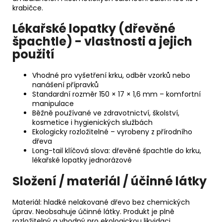
krabičce.
Lékařské lopatky (dřevěné
špachtle) - vlastnosti a jejich
použití
Vhodné pro vyšetření krku, odběr vzorků nebo
nanášení přípravků
Standardní rozměr 150 × 17 × 1,6 mm – komfortní
manipulace
Běžně používané ve zdravotnictví, školství,
kosmetice i hygienických službách
Ekologicky rozložitelné – vyrobeny z přírodního
dřeva
Long-tail klíčová slova: dřevěné špachtle do krku,
lékařské lopatky jednorázové
Složení / materiál / účinné látky
Materiál: hladké nelakované dřevo bez chemických
úprav. Neobsahuje účinné látky. Produkt je plně
rozložitelný a vhodný pro ekologickou likvidaci.