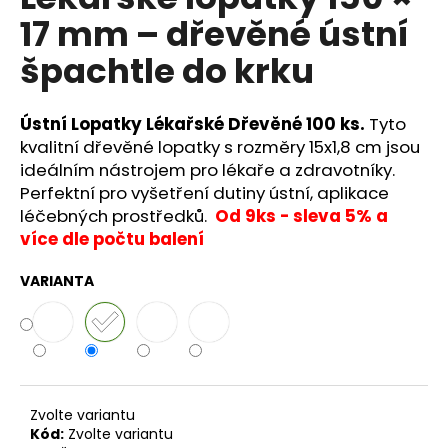
je
a
17 mm – dřevěné ústní
0,0
z
j
špachtle do krku
5
í
hvězdiček.
t
Ústní Lopatky Lékařské Dřevěné 100 ks.
Tyto
?
kvalitní dřevěné lopatky s rozměry 15x1,8 cm jsou
ideálním nástrojem pro lékaře a zdravotníky.
Perfektní pro vyšetření dutiny ústní, aplikace
léčebných prostředků.
Od 9ks - sleva 5% a
HLEDAT
více dle počtu balení
VARIANTA
D
o
p
o
r
Zvolte variantu
u
Kód:
Zvolte variantu