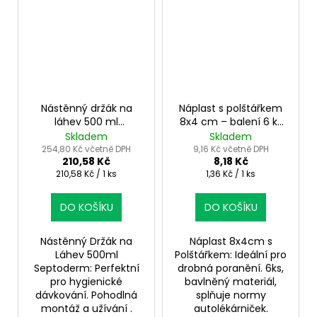
Nástěnný držák na
Náplast s polštářkem
láhev 500 ml
8x4 cm – balení 6 ks
Septoderm –
pro rychlé ošetření
Skladem
Skladem
nerezové hygienické
254,80 Kč včetně DPH
9,16 Kč včetně DPH
210,58 Kč
8,18 Kč
řešení
Měrná
Měrná
210,58 Kč / 1 ks
1,36 Kč / 1 ks
cena:
cena:
DO KOŠÍKU
DO KOŠÍKU
Nástěnný Držák na
Náplast 8x4cm s
Láhev 500ml
Polštářkem: Ideální pro
Septoderm: Perfektní
drobná poranění. 6ks,
pro hygienické
bavlněný materiál,
dávkování. Pohodlná
splňuje normy
montáž a užívání .
autolékárniček.