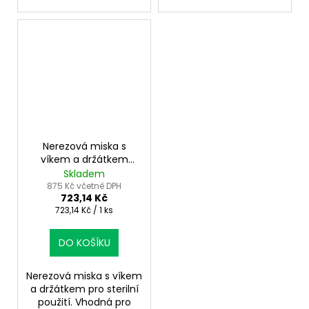
Nerezová miska s
víkem a držátkem
30,6×20×6,3cm –
Skladem
sterilní uchovávání
875 Kč včetně DPH
723,14 Kč
Měrná
723,14 Kč / 1 ks
cena:
DO KOŠÍKU
Nerezová miska s víkem
a držátkem pro sterilní
použití. Vhodná pro