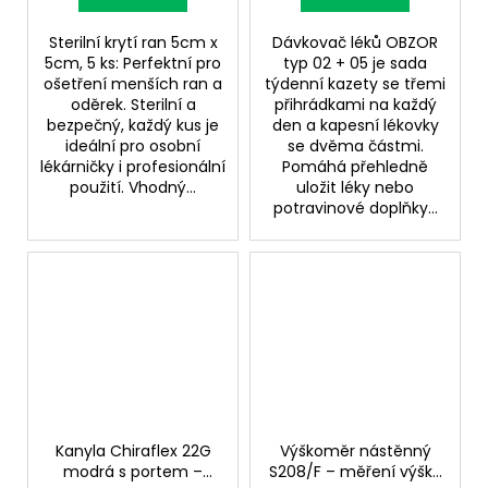
Sterilní krytí ran 5cm x
Dávkovač léků OBZOR
5cm, 5 ks: Perfektní pro
typ 02 + 05 je sada
ošetření menších ran a
týdenní kazety se třemi
oděrek. Sterilní a
přihrádkami na každý
bezpečný, každý kus je
den a kapesní lékovky
ideální pro osobní
se dvěma částmi.
lékárničky i profesionální
Pomáhá přehledně
použití. Vhodný...
uložit léky nebo
potravinové doplňky...
Kanyla Chiraflex 22G
Výškoměr nástěnný
modrá s portem –
S208/F – měření výšky