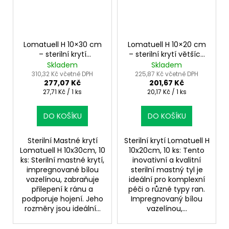
Lomatuell H 10×30 cm
Lomatuell H 10×20 cm
– sterilní krytí
– sterilní krytí větších
rozsáhlejších ran
ran
Skladem
Skladem
310,32 Kč včetně DPH
225,87 Kč včetně DPH
277,07 Kč
201,67 Kč
Měrná
Měrná
27,71 Kč / 1 ks
20,17 Kč / 1 ks
cena:
cena:
DO KOŠÍKU
DO KOŠÍKU
Sterilní Mastné krytí
Sterilní krytí Lomatuell H
Lomatuell H 10x30cm, 10
10x20cm, 10 ks: Tento
ks: Sterilní mastné krytí,
inovativní a kvalitní
impregnované bílou
sterilní mastný tyl je
vazelínou, zabraňuje
ideální pro komplexní
přilepení k ránu a
péči o různé typy ran.
podporuje hojení. Jeho
Impregnovaný bílou
rozměry jsou ideální...
vazelínou,...