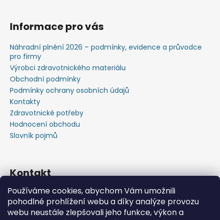
Informace pro vás
Náhradní plnění 2026 – podmínky, evidence a průvodce
pro firmy
Výrobci zdravotnického materiálu
Obchodní podmínky
Podmínky ochrany osobních údajů
Kontakty
Zdravotnické potřeby
Hodnocení obchodu
Slovník pojmů
Kontakt
Používáme cookies, abychom Vám umožnili
+420603583759 ,+420734720049
pohodlné prohlížení webu a díky analýze provozu
https://www.facebook.com/profile.php?id=615793934
webu neustále zlepšovali jeho funkce, výkon a
37445