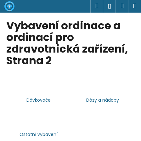
K
Přejít
Hledat
Náku
M
Přihlášen
na
o
obsah
Zpět
Zpět
košík
š
Vybavení ordinace a
í
C
ordinací pro
k
o
zdravotnická zařízení
,
p
Strana 2
o
t
ř
e
b
u
Dávkovače
Dózy a nádoby
j
e
t
e
Ostatní vybavení
n