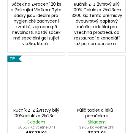
Sáček na Zvracení 20 ks
Ručník Z-Z 2vrstvý Bílý
s Gelizující Vložkou: Tyto
100% Celulóza 25x23cm
sáčky jsou ideální pro
3200 ks: Tento prémiový
hygienické zachycení
dvouvrstvý papírový
zvratků, zejména při
ručník je ideální pro
nevolnosti. Každý sáček
všechna prostředí, od
má speciální gelizující
restaurací a kanceláří
vložku, která...
až po nemocnice a...
TIP
Ručník Z-Z 2vrstvý bílý
Půlič tablet a léků –
100%celulóza 21x23cm
pomůcka s
3200ks
chráněným břitem
Skladem
Skladem
565,37 Kč včetně DPH
39,65 Kč včetně DPH
467,25 Kč
32,77 Kč