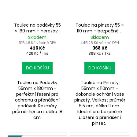
Toulec na podávky 55
Toulec na pinzety 55 ×
× 180 mm – nerezová
110 mm – bezpečné a
ochrana, zdravotnické
hygienické uložení
Skladem
Skladem
použití
nástrojů
515,46 Kč včetně DPH
445,28 Kč včetně DPH
426 Kč
368 Kč
Měrná
Měrná
426 Kč / 1 ks
368 Kč / 1 ks
cena:
cena:
DO KOŠÍKU
DO KOŠÍKU
Toulec na Podávky
Toulec na Pinzety
55mm x 180mm -
55mm x 110mm -
perfektní řešení pro
dokonale ochrání vaše
ochranu a přenášení
pinzety. Velikost průměr
podávek. Rozměry
5,5 cm, délka 11 cm.
průměr 5,5 cm, délka 18
Ideální pro bezpečné
cm.
uložení a přenášení
pinzet.