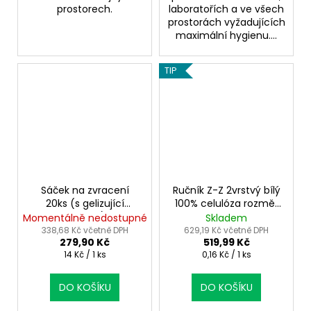
prostorech.
laboratořích a ve všech
prostorách vyžadujících
maximální hygienu....
TIP
Sáček na zvracení
Ručník Z-Z 2vrstvý bílý
20ks (s gelizující
100% celulóza rozměr
vložkou)
25×23 cm 3200 ks
Momentálně nedostupné
Skladem
338,68 Kč včetně DPH
629,19 Kč včetně DPH
279,90 Kč
519,99 Kč
Měrná
Měrná
14 Kč / 1 ks
0,16 Kč / 1 ks
cena:
cena:
DO KOŠÍKU
DO KOŠÍKU