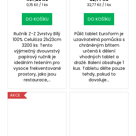
Měrná
Měrná
0,15 Kč / 1 ks
32,77 Kč / 1 ks
cena:
cena:
DO KOŠÍKU
DO KOŠÍKU
Ručník Z-Z 2vrstvy Bílý
Půlič tablet Euroform je
100% Celulóza 21x23cm
uzavíratelná pomůcka s
3200 ks: Tento
chráněným břitem
výjimečný dvouvrstvý
určená k dělení
papírový ručník je
vhodných tablet a
ideálním řešením pro
dražé. Balení obsahuje 1
vysoce frekventované
kus. Tabletu dělte pouze
prostory, jako jsou
tehdy, pokud to
restaurace,...
dovoluje...
AKCE