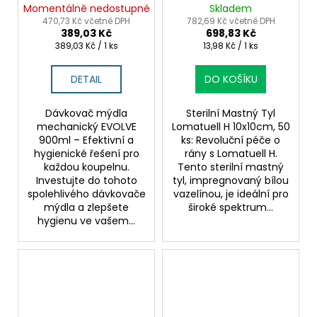
pro praxi
Momentálně nedostupné
Skladem
470,73 Kč včetně DPH
782,69 Kč včetně DPH
389,03 Kč
698,83 Kč
Měrná
Měrná
389,03 Kč / 1 ks
13,98 Kč / 1 ks
cena:
cena:
DETAIL
DO KOŠÍKU
Dávkovač mýdla
Sterilní Mastný Tyl
mechanický EVOLVE
Lomatuell H 10x10cm, 50
900ml – Efektivní a
ks: Revoluční péče o
hygienické řešení pro
rány s Lomatuell H.
každou koupelnu.
Tento sterilní mastný
Investujte do tohoto
tyl, impregnovaný bílou
spolehlivého dávkovače
vazelínou, je ideální pro
mýdla a zlepšete
široké spektrum...
hygienu ve vašem...