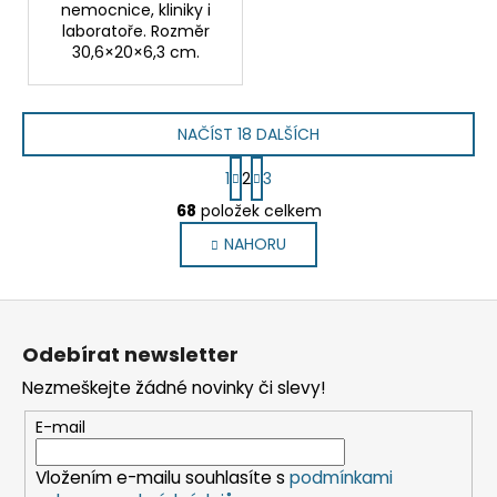
nemocnice, kliniky i
laboratoře. Rozměr
30,6×20×6,3 cm.
NAČÍST 18 DALŠÍCH
S
1
2
3
t
O
r
68
položek celkem
v
á
NAHORU
l
n
k
á
o
d
Z
v
a
á
á
c
Odebírat newsletter
n
p
í
í
Nezmeškejte žádné novinky či slevy!
p
a
r
t
E-mail
v
í
k
Vložením e-mailu souhlasíte s
podmínkami
y