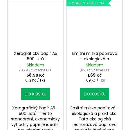
TRVALE NÍZKÁ CENA
Xerografický papír A5
Emitní miska papírová
500 listů
– ekologická a
jednorázová
Skladem
Skladem
víceúčelová
70,79 Kč včetně DPH
1,89 Kč včetně DPH
58,50 Kč
1,69 Kč
Měrná
Měrná
0,12 Kč / 1 ks
1,69 Kč / 1 ks
cena:
cena:
DO KOŠÍKU
DO KOŠÍKU
Xerografický Papír A5 -
Emitní miska papírová -
500 Listů : Tento
ekologická a praktická:
standardní, ekonomicky
Tato ekologická
výhodný papír je ideální
jednorázová papírová
pro všechny typy
miska je ideální pro