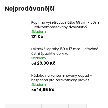
a
Nejprodávanější
j
í
Papír na vyšetřovací lůžko 59 cm × 50 m
t
– mikroembossovaný dvouvrstvý
?
Skladem
121 Kč
Lékařské lopatky 150 × 17 mm – dřevěné
ústní špachtle do krku
HLEDAT
Skladem
29,90 Kč
od
Nádoba na kontaminovaný odpad –
D
bezpečná pro zdravotnický provoz
o
Skladem
p
14,95 Kč
od
o
r
Ř
u