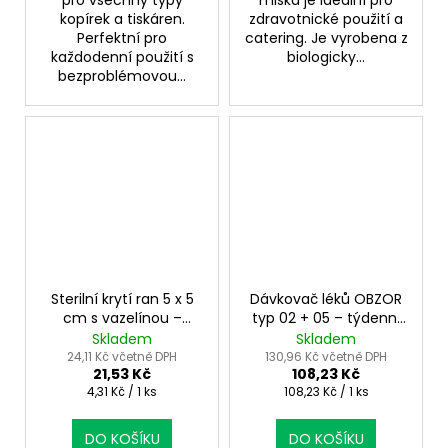
kopírek a tiskáren.
zdravotnické použití a
Perfektní pro
catering. Je vyrobena z
každodenní použití s
biologicky...
bezproblémovou...
Sterilní krytí ran 5 x 5
Dávkovač léků OBZOR
cm s vazelínou –
typ 02 + 05 – týdenní
šetrné ošetření
a kapesní sada
Skladem
Skladem
24,11 Kč včetně DPH
130,96 Kč včetně DPH
21,53 Kč
108,23 Kč
Měrná
Měrná
4,31 Kč / 1 ks
108,23 Kč / 1 ks
cena:
cena:
DO KOŠÍKU
DO KOŠÍKU