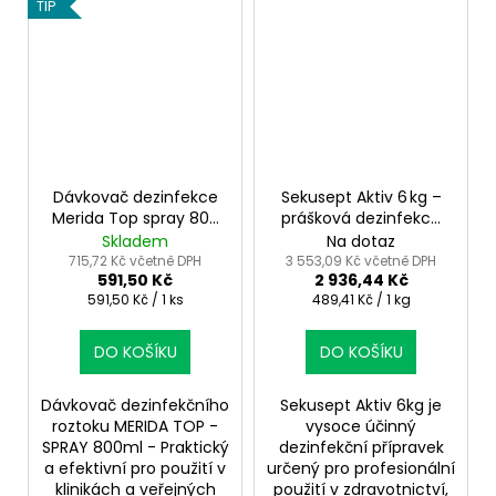
TIP
Dávkovač dezinfekce
Sekusept Aktiv 6 kg –
Merida Top spray 800
prášková dezinfekce
ml – hygienické řešení
bez aldehydů na
Skladem
Na dotaz
nástroje
715,72 Kč včetně DPH
3 553,09 Kč včetně DPH
591,50 Kč
2 936,44 Kč
Měrná
Měrná
591,50 Kč / 1 ks
489,41 Kč / 1 kg
cena:
cena:
DO KOŠÍKU
DO KOŠÍKU
Dávkovač dezinfekčního
Sekusept Aktiv 6kg je
roztoku MERIDA TOP -
vysoce účinný
SPRAY 800ml - Praktický
dezinfekční přípravek
a efektivní pro použití v
určený pro profesionální
klinikách a veřejných
použití v zdravotnictví,