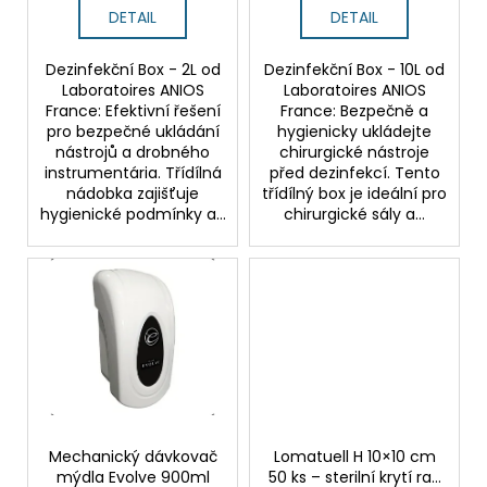
ů
DETAIL
DETAIL
Dezinfekční Box - 2L od
Dezinfekční Box - 10L od
Laboratoires ANIOS
Laboratoires ANIOS
France: Efektivní řešení
France: Bezpečně a
pro bezpečné ukládání
hygienicky ukládejte
nástrojů a drobného
chirurgické nástroje
instrumentária. Třídílná
před dezinfekcí. Tento
nádobka zajišťuje
třídílný box je ideální pro
hygienické podmínky a...
chirurgické sály a...
Mechanický dávkovač
Lomatuell H 10×10 cm
mýdla Evolve 900ml
50 ks – sterilní krytí ran