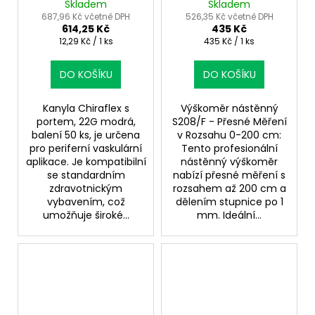
balení 50 ks
0–200 cm v ordinaci
Skladem
Skladem
687,96 Kč včetně DPH
526,35 Kč včetně DPH
614,25 Kč
435 Kč
Měrná
Měrná
12,29 Kč / 1 ks
435 Kč / 1 ks
cena:
cena:
DO KOŠÍKU
DO KOŠÍKU
Kanyla Chiraflex s
Výškoměr nástěnný
portem, 22G modrá,
S208/F - Přesné Měření
balení 50 ks, je určena
v Rozsahu 0-200 cm:
pro periferní vaskulární
Tento profesionální
aplikace. Je kompatibilní
nástěnný výškoměr
se standardním
nabízí přesné měření s
zdravotnickým
rozsahem až 200 cm a
vybavením, což
dělením stupnice po 1
umožňuje široké...
mm. Ideální...