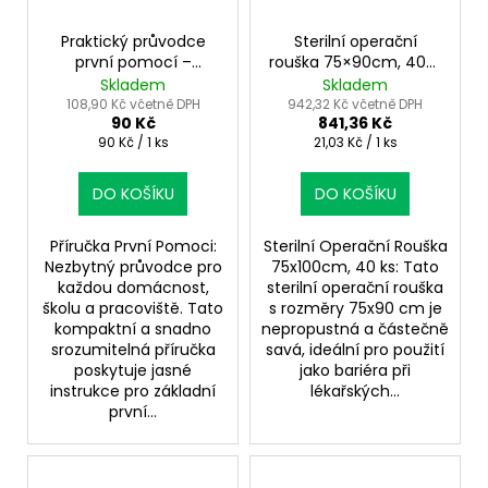
Praktický průvodce
Sterilní operační
první pomocí –
rouška 75×90cm, 40ks
záchrana života krok
– pro lékařské výkony
Skladem
Skladem
za krokem
108,90 Kč včetně DPH
942,32 Kč včetně DPH
90 Kč
841,36 Kč
Měrná
Měrná
90 Kč / 1 ks
21,03 Kč / 1 ks
cena:
cena:
DO KOŠÍKU
DO KOŠÍKU
Příručka První Pomoci:
Sterilní Operační Rouška
Nezbytný průvodce pro
75x100cm, 40 ks: Tato
každou domácnost,
sterilní operační rouška
školu a pracoviště. Tato
s rozměry 75x90 cm je
kompaktní a snadno
nepropustná a částečně
srozumitelná příručka
savá, ideální pro použití
poskytuje jasné
jako bariéra při
instrukce pro základní
lékařských...
první...