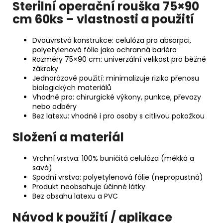
Sterilní operační rouška 75×90
cm 60ks – vlastnosti a použití
Dvouvrstvá konstrukce: celulóza pro absorpci,
polyetylenová fólie jako ochranná bariéra
Rozměry 75×90 cm: univerzální velikost pro běžné
zákroky
Jednorázové použití: minimalizuje riziko přenosu
biologických materiálů
Vhodné pro: chirurgické výkony, punkce, převazy
nebo odběry
Bez latexu: vhodné i pro osoby s citlivou pokožkou
Složení a materiál
Vrchní vrstva: 100% buničitá celulóza (měkká a
savá)
Spodní vrstva: polyetylenová fólie (nepropustná)
Produkt neobsahuje účinné látky
Bez obsahu latexu a PVC
Návod k použití / aplikace