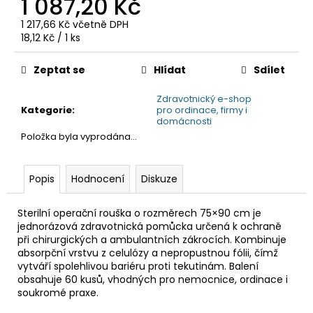
1 087,20 Kč
č
u
1 217,66 Kč včetně DPH
j
Měrná
18,12 Kč / 1 ks
e
cena:
m
Zeptat se
Hlídat
Sdílet
e
Zdravotnický e-shop
Kategorie
:
pro ordinace, firmy i
domácnosti
Položka byla vyprodána…
Popis
Hodnocení
Diskuze
Sterilní operační rouška o rozměrech 75×90 cm je
jednorázová zdravotnická pomůcka určená k ochraně
při chirurgických a ambulantních zákrocích. Kombinuje
absorpční vrstvu z celulózy a nepropustnou fólii, čímž
vytváří spolehlivou bariéru proti tekutinám. Balení
obsahuje 60 kusů, vhodných pro nemocnice, ordinace i
soukromé praxe.