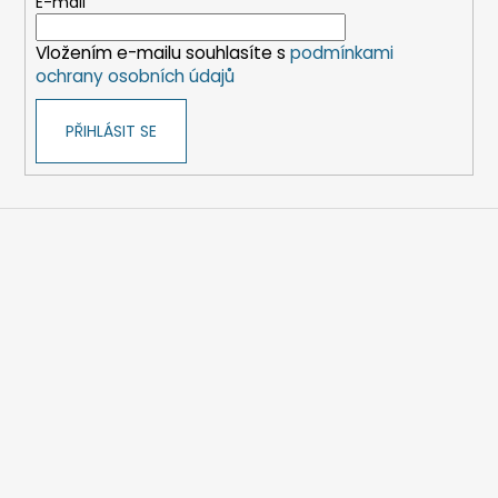
t
E-mail
í
Vložením e-mailu souhlasíte s
podmínkami
ochrany osobních údajů
PŘIHLÁSIT SE