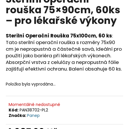
je
a
rouška 75×90cm, 60ks
0,0
z
j
– pro lékařské výkony
5
í
hvězdiček.
t
Sterilní Operační Rouška 75x100cm, 60 ks
:
?
Tato sterilní operační rouška s rozměry 75x90
cm je nepropustná a částečně savá, ideální pro
použití jako bariéra při lékařských výkonech.
Absorpční vrstva z celulózy a nepropustná fólie
HLEDAT
zajišťují efektivní ochranu. Balení obsahuje 60 ks.
Položka byla vyprodána…
D
o
p
Momentálně nedostupné
o
Kód:
PAN38702-PL2
Značka:
Panep
r
u