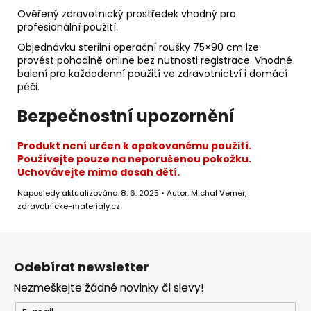
Ověřený zdravotnický prostředek vhodný pro
profesionální použití.
Objednávku sterilní operační roušky 75×90 cm lze
provést pohodlně online bez nutnosti registrace. Vhodné
balení pro každodenní použití ve zdravotnictví i domácí
péči.
Bezpečnostní upozornění
Produkt není určen k opakovanému použití.
Používejte pouze na neporušenou pokožku.
Uchovávejte mimo dosah dětí.
Naposledy aktualizováno: 8. 6. 2025 • Autor: Michal Verner,
zdravotnicke-materialy.cz
Z
á
Odebírat newsletter
p
Nezmeškejte žádné novinky či slevy!
a