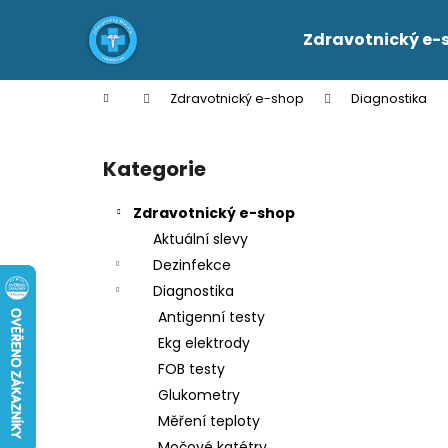
K
Přejít
na
o
Zdravotnický e-
obsah
Zpět
Zpět
š
do
do
í
Domů
Zdravotnický e-shop
Diagnostika
k
obchodu
obchodu
P
o
Kategorie
Přeskočit
s
kategorie
t
Zdravotnický e-shop
r
Aktuální slevy
a
Dezinfekce
n
Diagnostika
n
Antigenní testy
í
Ekg elektrody
p
FOB testy
a
Glukometry
n
Měření teploty
e
Močové katétry