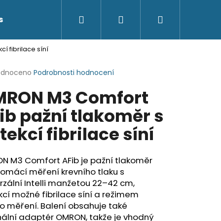
Hledat
Přihlášení
Nákupní
s
Kontakty
 fibrilace síní
košík
rné
odnoceno
Podrobnosti hodnocení
cení
RON M3 Comfort
ktu
ib pažní tlakoměr s
tekcí fibrilace síní
ček.
N M3 Comfort AFib je pažní tlakoměr
omácí měření krevního tlaku s
rzální Intelli manžetou 22–42 cm,
cí možné fibrilace síní a režimem
ho měření. Balení obsahuje také
nální adaptér OMRON, takže je vhodný