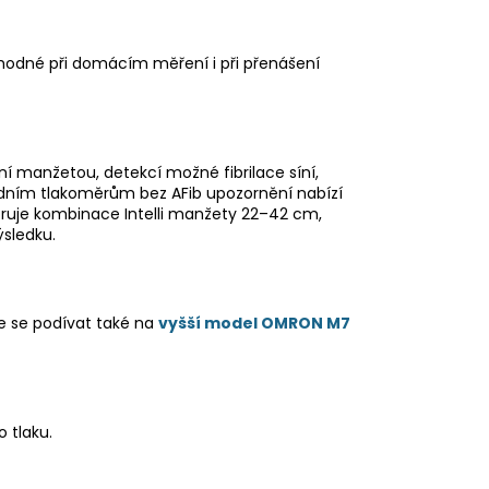
 vhodné při domácím měření i při přenášení
ní manžetou, detekcí možné fibrilace síní,
adním tlakoměrům bez AFib upozornění nabízí
ruje kombinace Intelli manžety 22–42 cm,
sledku.
 se podívat také na
vyšší model OMRON M7
 tlaku.