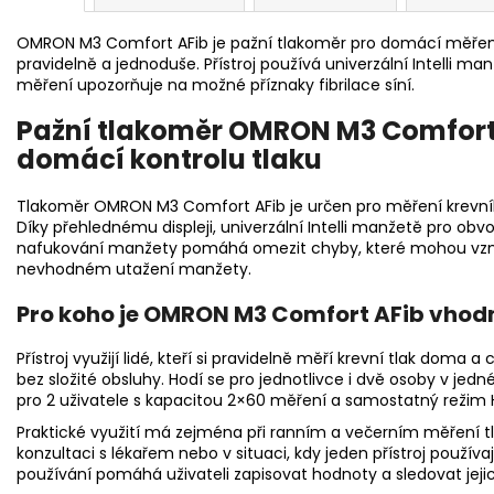
OMRON M3 Comfort AFib je pažní tlakoměr pro domácí měření kre
pravidelně a jednoduše. Přístroj používá univerzální Intelli man
měření upozorňuje na možné příznaky fibrilace síní.
Pažní tlakoměr OMRON M3 Comfort 
domácí kontrolu tlaku
Tlakoměr OMRON M3 Comfort AFib je určen pro měření krevní
Díky přehlednému displeji, univerzální Intelli manžetě pro 
nafukování manžety pomáhá omezit chyby, které mohou vzn
nevhodném utažení manžety.
Pro koho je OMRON M3 Comfort AFib vhod
Přístroj využijí lidé, kteří si pravidelně měří krevní tlak dom
bez složité obsluhy. Hodí se pro jednotlivce i dvě osoby v je
pro 2 uživatele s kapacitou 2×60 měření a samostatný režim 
Praktické využití má zejména při ranním a večerním měření t
konzultaci s lékařem nebo v situaci, kdy jeden přístroj použív
používání pomáhá uživateli zapisovat hodnoty a sledovat jejic