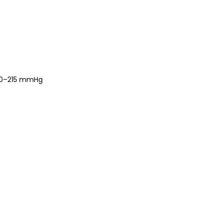
 40–215 mmHg