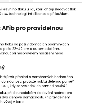
vního tlaku u lidí, kteří chtějí sledovat tlak
žetu, technologii Intellisense a při každém
AFib pro pravidelnou
ho tlaku na paži v domácích podmínkách.
obvod paže 22–42 cm a automatickému
iknout při nesprávném nasazení nebo
ný
a a chtějí mít přehled o naměřených hodnotách
dné domácnosti, protože nabízí dělenou paměť
HOST, kdy se výsledek do paměti neuloží.
laku, při dlouhodobém sledování hodnot pro
ají dva členové domácnosti. Při pravidelném
h vývoj v čase.