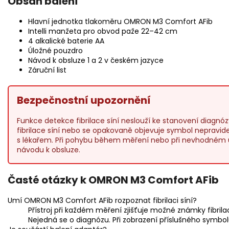
Obsah balení
Hlavní jednotka tlakoměru OMRON M3 Comfort AFib
Intelli manžeta pro obvod paže 22–42 cm
4 alkalické baterie AA
Úložné pouzdro
Návod k obsluze 1 a 2 v českém jazyce
Záruční list
Bezpečnostní upozornění
Funkce detekce fibrilace síní neslouží ke stanovení diagnó
fibrilace síní nebo se opakovaně objevuje symbol nepravidel
s lékařem. Při pohybu během měření nebo při nevhodném 
návodu k obsluze.
Časté otázky k OMRON M3 Comfort AFib
Umí OMRON M3 Comfort AFib rozpoznat fibrilaci síní?
Přístroj při každém měření zjišťuje možné známky fibrila
Nejedná se o diagnózu. Při zobrazení příslušného symbolu