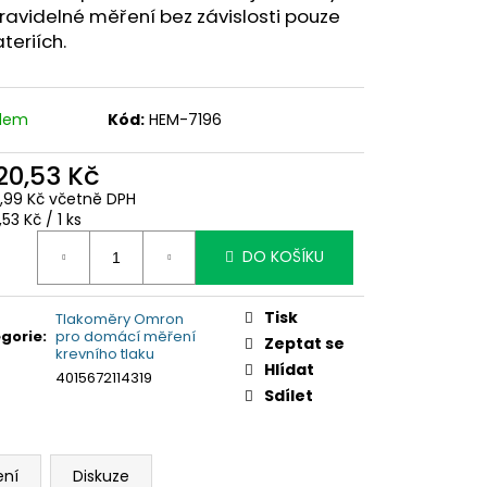
ravidelné měření bez závislosti pouze
teriích.
adem
Kód:
HEM-7196
520,53 Kč
2,99 Kč včetně DPH
ná
,53 Kč / 1 ks
:
DO KOŠÍKU
Tisk
Tlakoměry Omron
gorie
:
pro domácí měření
Zeptat se
krevního tlaku
Hlídat
4015672114319
Sdílet
ení
Diskuze