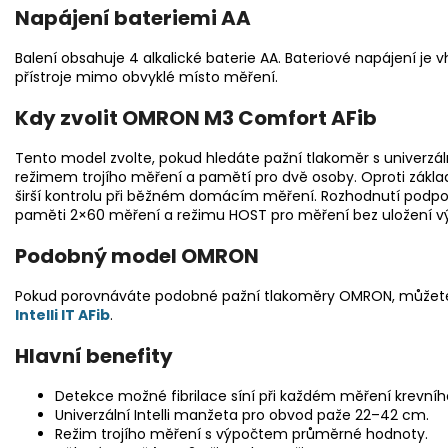
Napájení bateriemi AA
Balení obsahuje 4 alkalické baterie AA. Bateriové napájení je
přístroje mimo obvyklé místo měření.
Kdy zvolit OMRON M3 Comfort AFib
Tento model zvolte, pokud hledáte pažní tlakoměr s univerzál
režimem trojího měření a pamětí pro dvě osoby. Oproti zákl
širší kontrolu při běžném domácím měření. Rozhodnutí podpo
paměti 2×60 měření a režimu HOST pro měření bez uložení vý
Podobný model OMRON
Pokud porovnáváte podobné pažní tlakoměry OMRON, můžete
Intelli IT AFib
.
Hlavní benefity
Detekce možné fibrilace síní při každém měření krevního
Univerzální Intelli manžeta pro obvod paže 22–42 cm.
Režim trojího měření s výpočtem průměrné hodnoty.