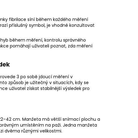
ámky fibrilace síní během každého měření
brazí příslušný symbol, je vhodné konzultovat
 pohyb během měření, kontrolu správného
nkce pomáhají uživateli poznat, zda měření
edek
provede 3 po sobě jdoucí měření v
o způsob je užitečný v situacích, kdy se
 uživatel získat stabilnější výsledek pro
že 22–42 cm. Manžeta má větší snímací plochu a
správným umístěním na paži. Jedna manžeta
mezi dvěma různými velikostmi.