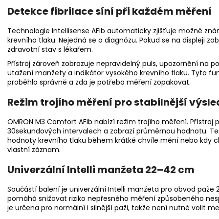
Detekce fibrilace síní při každém měření
Technologie Intellisense AFib automaticky zjišťuje možné zn
krevního tlaku. Nejedná se o diagnózu. Pokud se na displeji zo
zdravotní stav s lékařem.
Přístroj zároveň zobrazuje nepravidelný puls, upozornění na
utažení manžety a indikátor vysokého krevního tlaku. Tyto fu
proběhlo správně a zda je potřeba měření zopakovat.
Režim trojího měření pro stabilnější výsl
OMRON M3 Comfort AFib nabízí režim trojího měření. Přístroj 
30sekundových intervalech a zobrazí průměrnou hodnotu. Tent
hodnoty krevního tlaku během krátké chvíle mění nebo kdy chce
vlastní záznam.
Univerzální Intelli manžeta 22–42 cm
Součástí balení je univerzální Intelli manžeta pro obvod pa
pomáhá snižovat riziko nepřesného měření způsobeného ne
je určena pro normální i silnější paži, takže není nutné volit 