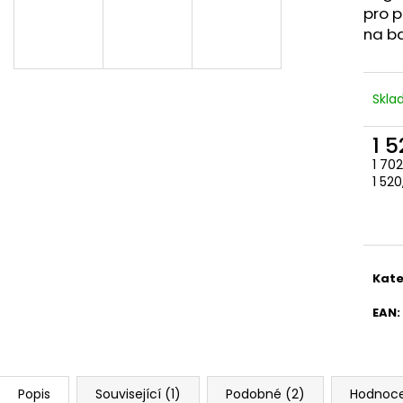
pro p
na ba
Skl
1 
1 70
Měr
1 520
cena
Kate
EAN
:
Popis
Související (1)
Podobné (2)
Hodnoc