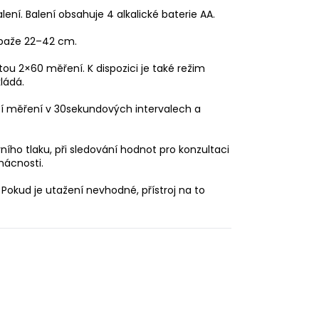
ení. Balení obsahuje 4 alkalické baterie AA.
d paže 22–42 cm.
tou 2×60 měření. K dispozici je také režim
ládá.
ucí měření v 30sekundových intervalech a
ího tlaku, při sledování hodnot pro konzultaci
mácnosti.
okud je utažení nevhodné, přístroj na to