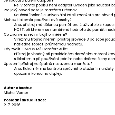
Je součástí balení adaptér?
Ne, v tomto popisu není adaptér uveden jako součást bal
Pro jaký obvod paže je manžeta určena?
Součástí balení je univerzální Intelli manžeta pro obvo
Mohou tlakoměr používat dvě osoby?
Ano, přístroj má dělenou paměť pro 2 uživatele s kapaci
HOST, při kterém se naměřená hodnota do paměti neuk
Co znamená režim trojího měření?
V režimu trojího měření přístroj provede 3 po sobě jdo
následně zobrazí průměrnou hodnotu.
Kdy zvolit OMRON M3 Comfort AFib?
Přístroj je vhodný při pravidelném domácím měření krevn
s lékařem a při používání jedním nebo dvěma členy do
Upozorní přístroj na špatně nasazenou manžetu?
Ano, tlakoměr má kontrolu správného utažení manžety. P
upozorní ikonou na displeji.
Autor obsahu:
Michal Verner
Poslední aktualizace:
2. 7. 2026