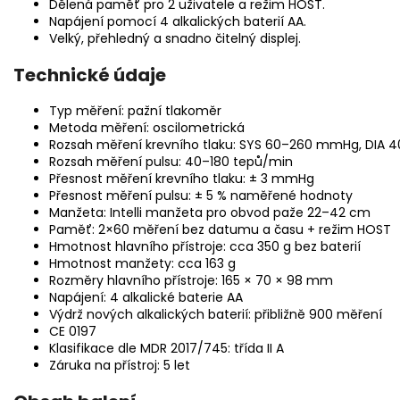
Dělená paměť pro 2 uživatele a režim HOST.
Napájení pomocí 4 alkalických baterií AA.
Velký, přehledný a snadno čitelný displej.
Technické údaje
Typ měření: pažní tlakoměr
Metoda měření: oscilometrická
Rozsah měření krevního tlaku: SYS 60–260 mmHg, DIA
Rozsah měření pulsu: 40–180 tepů/min
Přesnost měření krevního tlaku: ± 3 mmHg
Přesnost měření pulsu: ± 5 % naměřené hodnoty
Manžeta: Intelli manžeta pro obvod paže 22–42 cm
Paměť: 2×60 měření bez datumu a času + režim HOST
Hmotnost hlavního přístroje: cca 350 g bez baterií
Hmotnost manžety: cca 163 g
Rozměry hlavního přístroje: 165 × 70 × 98 mm
Napájení: 4 alkalické baterie AA
Výdrž nových alkalických baterií: přibližně 900 měření
CE 0197
Klasifikace dle MDR 2017/745: třída II A
Záruka na přístroj: 5 let