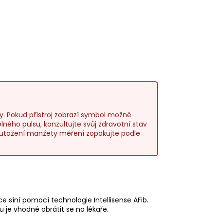
zy. Pokud přístroj zobrazí symbol možné
ného pulsu, konzultujte svůj zdravotní stav
utažení manžety měření zopakujte podle
ce síní pomocí technologie Intellisense AFib.
 je vhodné obrátit se na lékaře.