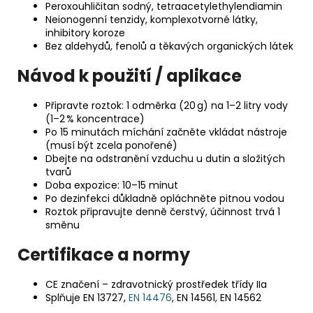
Peroxouhličitan sodný, tetraacetylethylendiamin
Neionogenní tenzidy, komplexotvorné látky,
inhibitory koroze
Bez aldehydů, fenolů a těkavých organických látek
Návod k použití / aplikace
Připravte roztok: 1 odměrka (20 g) na 1–2 litry vody
(1–2 % koncentrace)
Po 15 minutách míchání začněte vkládat nástroje
(musí být zcela ponořené)
Dbejte na odstranění vzduchu u dutin a složitých
tvarů
Doba expozice: 10–15 minut
Po dezinfekci důkladně opláchněte pitnou vodou
Roztok připravujte denně čerstvý, účinnost trvá 1
směnu
Certifikace a normy
CE značení – zdravotnický prostředek třídy IIa
Splňuje EN 13727,
EN 14476
, EN 14561, EN 14562