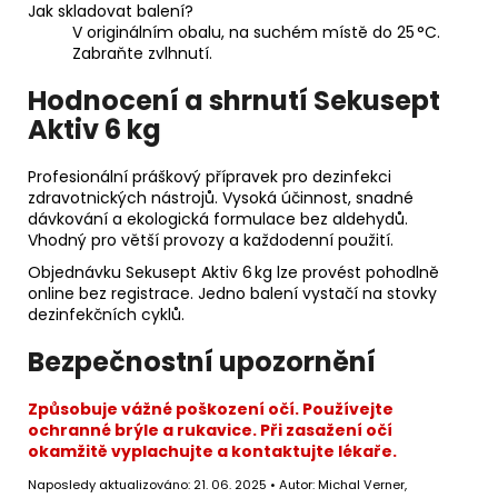
Jak skladovat balení?
V originálním obalu, na suchém místě do 25 °C.
Zabraňte zvlhnutí.
Hodnocení a shrnutí Sekusept
Aktiv 6 kg
Profesionální práškový přípravek pro dezinfekci
zdravotnických nástrojů. Vysoká účinnost, snadné
dávkování a ekologická formulace bez aldehydů.
Vhodný pro větší provozy a každodenní použití.
Objednávku Sekusept Aktiv 6 kg lze provést pohodlně
online bez registrace. Jedno balení vystačí na stovky
dezinfekčních cyklů.
Bezpečnostní upozornění
Způsobuje vážné poškození očí. Používejte
ochranné brýle a rukavice. Při zasažení očí
okamžitě vyplachujte a kontaktujte lékaře.
Naposledy aktualizováno: 21. 06. 2025 • Autor: Michal Verner,