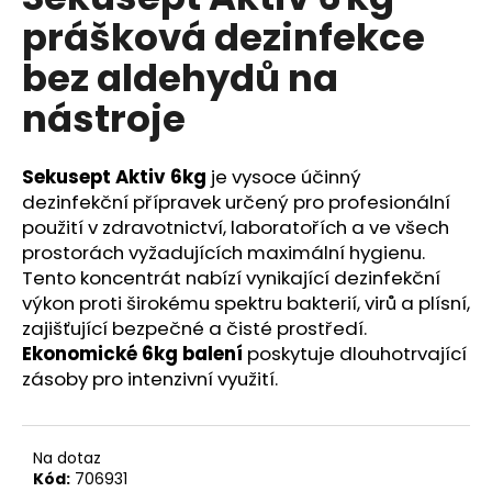
je
a
prášková dezinfekce
0,0
z
j
bez aldehydů na
5
í
hvězdiček.
nástroje
t
?
Sekusept Aktiv 6kg
je vysoce účinný
dezinfekční přípravek určený pro profesionální
použití v zdravotnictví, laboratořích a ve všech
prostorách vyžadujících maximální hygienu.
HLEDAT
Tento koncentrát nabízí vynikající dezinfekční
výkon proti širokému spektru bakterií, virů a plísní,
zajišťující bezpečné a čisté prostředí.
D
Ekonomické 6kg balení
poskytuje dlouhotrvající
o
zásoby pro intenzivní využití.
p
o
r
Na dotaz
u
Kód:
706931