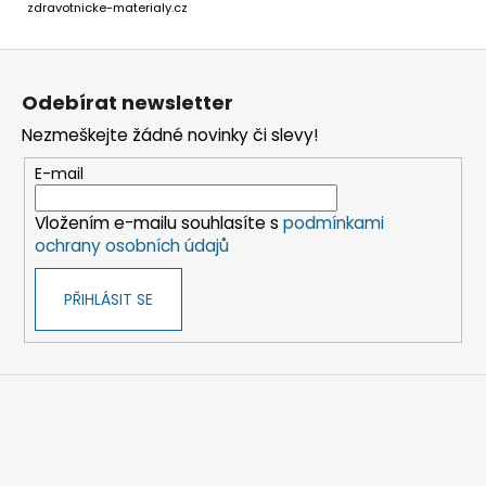
zdravotnicke-materialy.cz
Z
á
Odebírat newsletter
p
Nezmeškejte žádné novinky či slevy!
a
t
E-mail
í
Vložením e-mailu souhlasíte s
podmínkami
ochrany osobních údajů
PŘIHLÁSIT SE