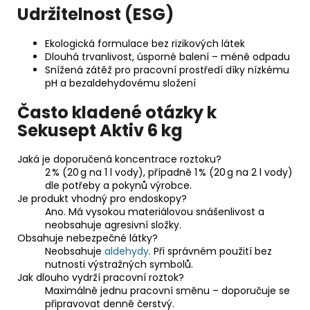
Udržitelnost (ESG)
Ekologická formulace bez rizikových látek
Dlouhá trvanlivost, úsporné balení – méně odpadu
Snížená zátěž pro pracovní prostředí díky nízkému
pH a bezaldehydovému složení
Často kladené otázky k
Sekusept Aktiv 6 kg
Jaká je doporučená koncentrace roztoku?
2 % (20 g na 1 l vody), případně 1 % (20 g na 2 l vody)
dle potřeby a pokynů výrobce.
Je produkt vhodný pro endoskopy?
Ano. Má vysokou materiálovou snášenlivost a
neobsahuje agresivní složky.
Obsahuje nebezpečné látky?
Neobsahuje
aldehydy
. Při správném použití bez
nutnosti výstražných symbolů.
Jak dlouho vydrží pracovní roztok?
Maximálně jednu pracovní směnu – doporučuje se
připravovat denně čerstvý.