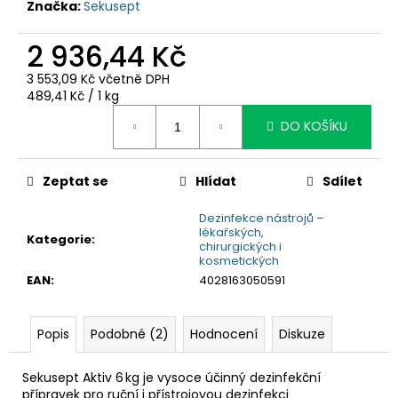
č
Značka:
Sekusept
u
j
2 936,44 Kč
e
m
3 553,09 Kč včetně DPH
Měrná
489,41 Kč / 1 kg
e
cena:
DO KOŠÍKU
Zeptat se
Hlídat
Sdílet
Dezinfekce nástrojů –
lékařských,
Kategorie
:
chirurgických i
kosmetických
EAN
:
4028163050591
Popis
Podobné (2)
Hodnocení
Diskuze
Sekusept Aktiv 6 kg je vysoce účinný dezinfekční
přípravek pro ruční i přístrojovou dezinfekci