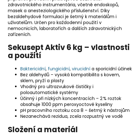
zdravotnického instrumentária, včetně endoskopů,
masek a anesteziologického příslušenství. Díky
bezaldehydové formulaci je šetrný k materiálům i
uživatelům. Určen pro každodenní použití v
nemocnicích, laboratořích a dalších zdravotnických
zařízeních.
Sekusept Aktiv 6 kg – vlastnosti
a použití
Baktericidní
,
fungicidní
,
virucidní
a sporicidní účinek
Bez aldehydů – vysoká kompatibilita s kovem,
sklem, pryží a plasty
Vhodný pro ultrazvukové čističky i
poloautomatické systémy
Účinný i při nízkých koncentracích – 2 % roztok
obsahuje 1000 ppm peroxyoctové kyseliny
pH pracovního roztoku cca 8 – šetrný k nástrojům
Nezanechává rezidua, zcela rozpustný ve vodě
Složení a materiál