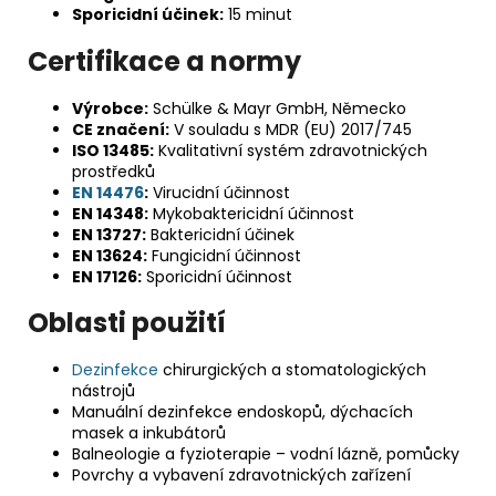
Sporicidní účinek:
15 minut
Certifikace a normy
Výrobce:
Schülke & Mayr GmbH, Německo
CE značení:
V souladu s MDR (EU) 2017/745
ISO 13485:
Kvalitativní systém zdravotnických
prostředků
EN 14476
:
Virucidní účinnost
EN 14348:
Mykobaktericidní účinnost
EN 13727:
Baktericidní účinek
EN 13624:
Fungicidní účinnost
EN 17126:
Sporicidní účinnost
Oblasti použití
Dezinfekce
chirurgických a stomatologických
nástrojů
Manuální dezinfekce endoskopů, dýchacích
masek a inkubátorů
Balneologie a fyzioterapie – vodní lázně, pomůcky
Povrchy a vybavení zdravotnických zařízení