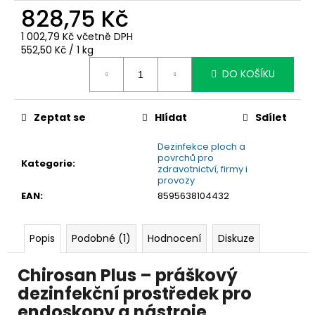
č
828,75 Kč
u
j
1 002,79 Kč včetně DPH
e
Měrná
552,50 Kč / 1 kg
m
cena:
DO KOŠÍKU
e
Zeptat se
Hlídat
Sdílet
Dezinfekce ploch a
povrchů pro
Kategorie
:
zdravotnictví, firmy i
provozy
EAN
:
8595638104432
Popis
Podobné (1)
Hodnocení
Diskuze
Chirosan Plus – práškový
dezinfekční prostředek pro
endoskopy a nástroje