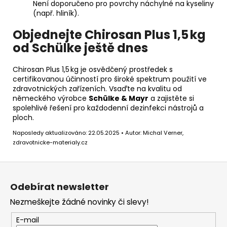
Není doporučeno pro povrchy náchylné na kyseliny
(např. hliník).
Objednejte Chirosan Plus 1,5 kg
od Schülke ještě dnes
Chirosan Plus 1,5 kg je osvědčený prostředek s
certifikovanou účinností pro široké spektrum použití ve
zdravotnických zařízeních. Vsaďte na kvalitu od
německého výrobce
Schülke & Mayr
a zajistěte si
spolehlivé řešení pro každodenní dezinfekci nástrojů a
ploch.
Naposledy aktualizováno: 22.05.2025 • Autor: Michal Verner,
zdravotnicke-materialy.cz
Z
á
Odebírat newsletter
p
Nezmeškejte žádné novinky či slevy!
a
t
E-mail