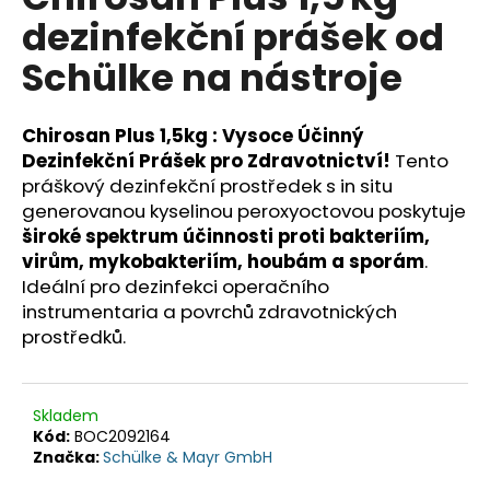
je
a
dezinfekční prášek od
0,0
z
j
Schülke na nástroje
5
í
hvězdiček.
t
Chirosan Plus 1,5kg : Vysoce Účinný
?
Dezinfekční Prášek pro Zdravotnictví!
Tento
práškový dezinfekční prostředek s in situ
generovanou kyselinou peroxyoctovou poskytuje
široké spektrum účinnosti proti bakteriím,
HLEDAT
virům, mykobakteriím, houbám a sporám
.
Ideální pro dezinfekci operačního
instrumentaria a povrchů zdravotnických
prostředků.
D
o
p
Skladem
o
Kód:
BOC2092164
r
Značka:
Schülke & Mayr GmbH
u