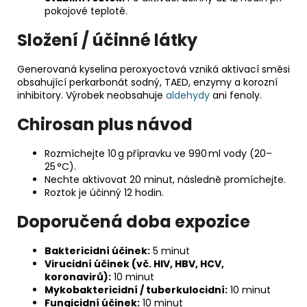
pokojové teplotě.
Složení / účinné látky
Generovaná kyselina peroxyoctová vzniká aktivací směsi
obsahující perkarbonát sodný, TAED, enzymy a korozní
inhibitory. Výrobek neobsahuje
aldehydy
ani fenoly.
Chirosan plus návod
Rozmíchejte 10 g přípravku ve 990 ml vody (20–
25 °C).
Nechte aktivovat 20 minut, následně promíchejte.
Roztok je účinný 12 hodin.
Doporučená doba expozice
Baktericidní účinek:
5 minut
Virucidní účinek (vč. HIV, HBV, HCV,
koronavirů):
10 minut
Mykobaktericidní / tuberkulocidní:
10 minut
Fungicidní účinek:
10 minut