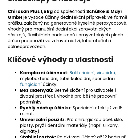
Chirosan Plus 1,5 kg
od společnosti
Schülke & Mayr
GmbH
je vysoce účinný dezinfekční přípravek ve formě
prášku, založený na generované kyselině peroxyoctové.
Vhodný pro manuální dezinfekci zdravotnických
nástrojů, flexibilních endoskopů i omyvatelných ploch.
Určen pro použití ve zdravotnictví, laboratořích i
balneoprovozech.
Klíčové výhody a vlastnosti
Komplexní účinnost:
Baktericidní
,
virucidní
,
mykobaktericidní, tuberkulocidní, sporicidní i
fungicidní
účinky.
Bez aldehydů:
Šetrné složení pro uživatele i
životní prostředí, vhodné pro běžné pracovní
podmínky.
Rychlý nástup účinku:
Sporicidní efekt již za 15
minut.
Univerzální použití:
Pro chirurgickou ocel, sklo,
plasty, pryž i dentální materiály (např. silikony,
algináty).
Stabilní roztok:
Po aktivaci účinný až 12 hodin při