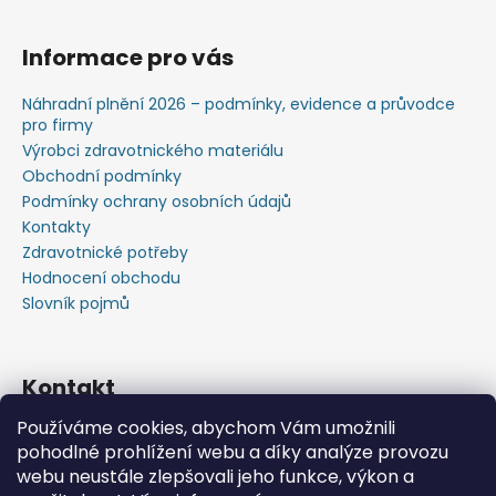
Informace pro vás
Náhradní plnění 2026 – podmínky, evidence a průvodce
pro firmy
Výrobci zdravotnického materiálu
Obchodní podmínky
Podmínky ochrany osobních údajů
Kontakty
Zdravotnické potřeby
Hodnocení obchodu
Slovník pojmů
Kontakt
Používáme cookies, abychom Vám umožnili
+420603583759 ,+420734720049
pohodlné prohlížení webu a díky analýze provozu
https://www.facebook.com/profile.php?id=615793934
webu neustále zlepšovali jeho funkce, výkon a
37445