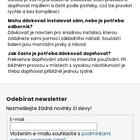
doplňovat mýdlem a čistit podle potřeby, což lze provést
rychle a bez komplikací.
Mohu dávkovač instalovat sám, nebo je potřeba
odborník?
Dávkovač je navržen pro snadnou instalaci, kterou
zvládnete sami pomocí základního nářadí. Součástí
balení jsou montážní prvky a návod.
Jak často je potřeba dávkovač doplňovat?
Frekvence doplňování závisí na intenzitě používání. Při
běžném provozu v místech s vysokou návštěvností je
třeba doplňovat přibližně jednou týdně.
Z
á
Odebírat newsletter
p
Nezmeškejte žádné novinky či slevy!
a
t
E-mail
í
Vložením e-mailu souhlasíte s
podmínkami