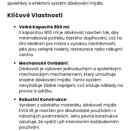
spolehlivý a efektivní systém dávkování mýdla.
Klíčové Vlastnosti
Velká Kapacita 900 ml:
S kapacitou 900 ml je dávkovač navržen tak, aby
minimalizoval potřebu častého doplňování, což ho
činí ideálním pro místa s vysokou návštěvností,
jako jsou veřejné toalety, restaurace nebo nákupní
centra.
Mechanické Ovládání:
Dávkovač je vybaven jednoduchým a spolehlivým
mechanickým mechanismem, který umožňuje
snadné dávkování mýdla. Tento systém
nevyžaduje žádné napájení, což snižuje náklady na
provoz a údržbu.
Robustní Konstrukce:
Vyroben z odolného materiálu, dávkovač mýdla
EVOLVE je navržen pro dlouhodobé používání i v
náročných podmínkách. Jeho pevná konstrukce
zaručuje, že vydrží i při intenzivním každodenním
používání.