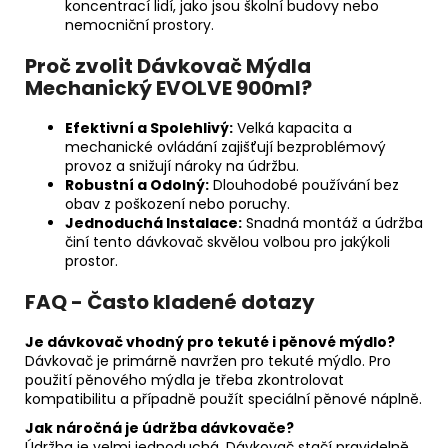
koncentrací lidí, jako jsou školní budovy nebo
nemocniční prostory.
Proč zvolit Dávkovač Mýdla
Mechanický EVOLVE 900ml?
Efektivní a Spolehlivý:
Velká kapacita a
mechanické ovládání zajišťují bezproblémový
provoz a snižují nároky na údržbu.
Robustní a Odolný:
Dlouhodobé používání bez
obav z poškození nebo poruchy.
Jednoduchá Instalace:
Snadná montáž a údržba
činí tento dávkovač skvělou volbou pro jakýkoli
prostor.
FAQ - Často kladené dotazy
Je dávkovač vhodný pro tekuté i pěnové mýdlo?
Dávkovač je primárně navržen pro tekuté mýdlo. Pro
použití pěnového mýdla je třeba zkontrolovat
kompatibilitu a případně použít speciální pěnové náplně.
Jak náročná je údržba dávkovače?
Údržba je velmi jednoduchá. Dávkovač stačí pravidelně