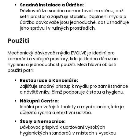
Snadná Instalace a Údržba:
Dávkovač lze snadno namontovat na stěnu, což
šetří prostor a zajišťuje stabilitu. Doplnění mýdla a
údržba dávkovače jsou jednoduché, což usnadňuje
jeho správu i v rušných prostředích.
Použití
Mechanický dávkovač mýdla EVOLVE je ideální pro
komerční a veřejné prostory, kde je kladen důraz na
hygienu a jednoduchost použití. Mezi hlavní oblasti
použití patří:
Restaurace a Kanceláře:
Zajišťuje snadný přístup k mýdlu pro zaměstnance
a návštěvníky, čímž podporuje čistotu a hygienu.
Nákupní Centra:
Ideální pro veřejné toalety a mycí stanice, kde je
důležitá rychlá a efektivní údržba.
Školy a Nemocnice:
Dávkovač přispívá k udržování vysokých
hygienických standardů v místech s vysokou