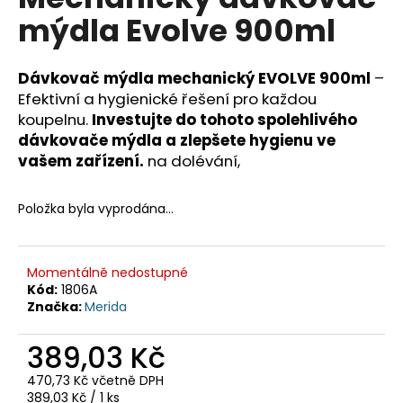
je
a
mýdla Evolve 900ml
0,0
z
j
5
í
hvězdiček.
Dávkovač mýdla mechanický EVOLVE 900ml
–
t
Efektivní a hygienické řešení pro každou
?
koupelnu.
Investujte do tohoto spolehlivého
dávkovače mýdla a zlepšete hygienu ve
vašem zařízení.
na dolévání,
Položka byla vyprodána…
HLEDAT
Momentálně nedostupné
D
Kód:
1806A
o
Značka:
Merida
p
o
389,03 Kč
r
470,73 Kč včetně DPH
u
Měrná
389,03 Kč / 1 ks