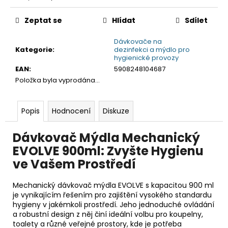
č
cena:
u
Zeptat se
Hlídat
Sdílet
j
e
Dávkovače na
m
Kategorie
:
dezinfekci a mýdlo pro
e
hygienické provozy
EAN
:
5908248104687
Položka byla vyprodána…
Popis
Hodnocení
Diskuze
Dávkovač Mýdla Mechanický
EVOLVE 900ml: Zvyšte Hygienu
ve Vašem Prostředí
Mechanický dávkovač mýdla EVOLVE s kapacitou 900 ml
je vynikajícím řešením pro zajištění vysokého standardu
hygieny v jakémkoli prostředí. Jeho jednoduché ovládání
a robustní design z něj činí ideální volbu pro koupelny,
toalety a různé veřejné prostory, kde je potřeba