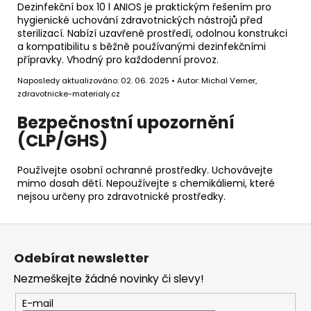
Dezinfekční box 10 l ANIOS je praktickým řešením pro
hygienické uchování zdravotnických nástrojů před
sterilizací. Nabízí uzavřené prostředí, odolnou konstrukci
a kompatibilitu s běžně používanými dezinfekčními
přípravky. Vhodný pro každodenní provoz.
Naposledy aktualizováno: 02. 06. 2025 • Autor: Michal Verner,
zdravotnicke-materialy.cz
Bezpečnostní upozornění
(CLP/GHS)
Používejte osobní ochranné prostředky. Uchovávejte
mimo dosah dětí. Nepoužívejte s chemikáliemi, které
nejsou určeny pro zdravotnické prostředky.
Z
á
Odebírat newsletter
p
Nezmeškejte žádné novinky či slevy!
a
t
E-mail