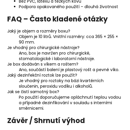
Bez PVC, latexu a těžkých kovů
Podpora opakovaného použití – dlouhá životnost
FAQ – Často kladené otázky
Jaký je objem a rozměry boxu?
Objem je 10 litrů. Vnitřní rozměry: cca 365 × 255 ×
90 mm.
Je vhodný pro chirurgické nástroje?
Ano, box je navržen pro chirurgické,
stomatologické i laboratorní nástroje.
Je box dodáván s víkem a roštem?
Ano, součástí balení je plastový rošt a pevné víko.
Jaký dezinfekční roztok lze použít?
Je vhodný pro roztoky na bázi kvartérních
sloučenin, peroxidu vodíku i alkoholů.
Jak se čistí samotný box?
Po použití doporučujeme opláchnutí teplou vodou
a případné dezinfikování v souladu s interními
směrnicemi.
Závěr / Shrnutí výhod