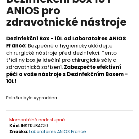
je
a
ANIOS pro
0,0
z
j
zdravotnické nástroje
5
í
hvězdiček.
t
Dezinfekční Box - 10L od Laboratoires ANIOS
?
France:
Bezpečně a hygienicky ukládejte
chirurgické nástroje před dezinfekcí. Tento
třídílný box je ideální pro chirurgické sály a
zdravotnická zařízení.
Zabezpečte efektivní
HLEDAT
péči o vaše nástroje s Dezinfekčním Boxem -
10L!
Položka byla vyprodána…
D
o
p
o
Momentálně nedostupné
r
Kód:
INSTRUBAC10
Značka:
Laboratoires ANIOS France
u