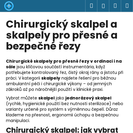
K
Přejít
Hledat
Náku
M
Přihlášen
na
o
obsah
Zpět
Zpět
košík
š
Chirurgický skalpel a
í
C
skalpely pro přesné a
k
o
bezpečné řezy
p
o
Chirurgické skalpely pro přesné řezy v ordinaci i na
t
sále
jsou klíčovou součástí instrumentária, když
ř
potřebujete kontrolovaný řez, čistý okraj rány a jistotu při
e
práci. V kategorii
skalpely
najdete řešení pro běžnou
ambulantní péči i chirurgické výkony – od jemných
b
zákroků až po náročnější použití v klinické praxi.
u
Vybrat můžete
skalpel
jako
jednorázový skalpel
j
(rychlé, hygienické použití bez nutnosti sterilizace) nebo
e
varianty určené pro systém s výměnnou čepelí. Důraz
klademe na přesnost, ergonomii úchopu a bezpečnou
t
manipulaci.
e
Chirurgický skalpel: jak vybrat
n