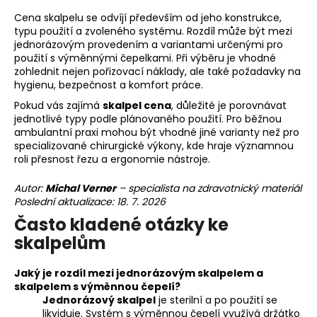
Cena skalpelu se odvíjí především od jeho konstrukce,
typu použití a zvoleného systému. Rozdíl může být mezi
jednorázovým provedením a variantami určenými pro
použití s výměnnými čepelkami. Při výběru je vhodné
zohlednit nejen pořizovací náklady, ale také požadavky na
hygienu, bezpečnost a komfort práce.
Pokud vás zajímá
skalpel cena
, důležité je porovnávat
jednotlivé typy podle plánovaného použití. Pro běžnou
ambulantní praxi mohou být vhodné jiné varianty než pro
specializované chirurgické výkony, kde hraje významnou
roli přesnost řezu a ergonomie nástroje.
Autor:
Michal Verner
– specialista na zdravotnický materiál
Poslední aktualizace: 18. 7. 2026
Často kladené otázky ke
skalpelům
Jaký je rozdíl mezi jednorázovým skalpelem a
skalpelem s výměnnou čepelí?
Jednorázový skalpel
je sterilní a po použití se
likviduje. Systém s výměnnou čepelí využívá držátko