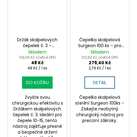
Držák skalpelových
Čepelka skalpelová
čepelek č. 3 –
Surgeon 100 ks – pro
nerezová ocel pro
profesionální použití
Skladem
Skladem
čepelky 10–15
58,08 Kč včetně DPH
312,93 Kč včetně DPH
48 Kč
279,40 Kč
Měrná
Měrná
48 Kč / 1 ks
2,79 Kč / 1 ks
cena:
cena:
DO KOŠÍKU
DETAIL
Zvyšte svou
Čepelka skalpelová
chirurgickou efektivitu s
sterilní Surgeon 100ks -
Držákem skalpelových
Získejte nezbytný
čepelek č. 3. Ideální pro
chirurgický nástroj pro
čepele 10-15, tento
precizní zákroky.
nástroj zajišťuje přesné
a bezpečné držení