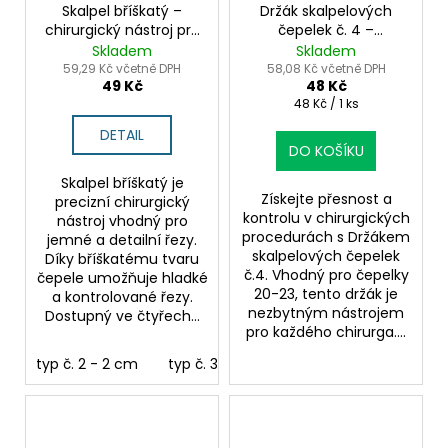
Skalpel bříškatý –
Držák skalpelových
chirurgický nástroj pro
čepelek č. 4 –
řezy v měkkých
nerezová ocel pro
Skladem
Skladem
tkáních
čepelky 20–23
59,29 Kč včetně DPH
58,08 Kč včetně DPH
49 Kč
48 Kč
Měrná
48 Kč / 1 ks
cena:
DETAIL
DO KOŠÍKU
Skalpel bříškatý je
Získejte přesnost a
precizní chirurgický
kontrolu v chirurgických
nástroj vhodný pro
procedurách s Držákem
jemné a detailní řezy.
skalpelových čepelek
Díky bříškatému tvaru
č.4. Vhodný pro čepelky
čepele umožňuje hladké
20-23, tento držák je
a kontrolované řezy.
nezbytným nástrojem
Dostupný ve čtyřech...
pro každého chirurga....
typ č. 2 - 2 cm
typ č. 3 - 2,5 cm
typ č. 5 - 3,5 cm