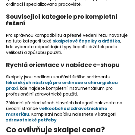
ordinaci i specializovaná pracoviště.
s
u
Související kategorie pro kompletní
řešení
Pro správnou kompatibilitu a přesné vedení řezu navazuje
na tuto kategorii také
skalpelové čepelky a držátka
,
kde vyberete odpovídající typy čepelí i držátek podle
velikostí a způsobu použití.
Rychlá orientace v nabídce e-shopu
Skalpely jsou nedílnou součástí širšího sortimentu
lékařských nástrojů pro ordinace a chirurgickou
praxi
, kde najdete kompletní instrumentárium pro
profesionální zdravotnické použití.
Základní přehled všech hlavních kategorií naleznete na
úvodní stránce
velkoobchod zdravotnického
materiálu
. Kompletní nabídku naleznete v kategorii
zdravotnické potřeby
.
Co ovlivňuje skalpel cena?