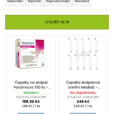
a
Nejlevnější
Nejdražší
Nejprodávanější
Abecedně
z
e
n
OTEVŘÍT FILTR
í
p
V
r
ý
o
p
d
i
u
s
k
p
t
r
ů
o
Čepelky na skalpel
Čepelka skalpelová
Paramount 100 ks –
sterilní Medilab –
d
sterilní čepelka pro
velikost 10 - 25, ostrá a
Skladem
Na objednávku
u
chirurgii
přesná
222,10 Kč včetně DPH
274,40 Kč včetně DPH
198,30 Kč
245 Kč
k
Měrná
Měrná
1,98 Kč / 1 ks
2,45 Kč / 1 ks
t
cena:
cena: