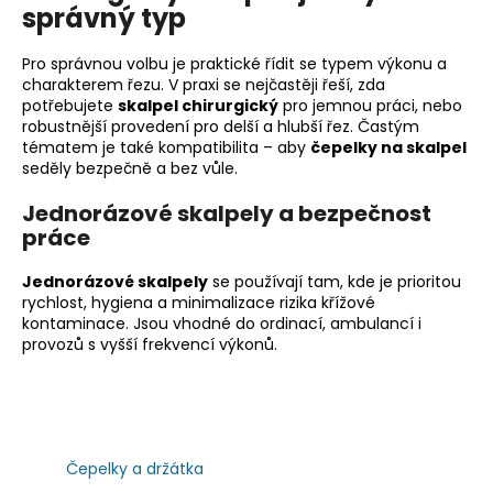
správný typ
a
j
Pro správnou volbu je praktické řídit se typem výkonu a
í
charakterem řezu. V praxi se nejčastěji řeší, zda
potřebujete
skalpel chirurgický
pro jemnou práci, nebo
t
robustnější provedení pro delší a hlubší řez. Častým
?
tématem je také kompatibilita – aby
čepelky na skalpel
seděly bezpečně a bez vůle.
Jednorázové skalpely a bezpečnost
práce
HLEDAT
Jednorázové skalpely
se používají tam, kde je prioritou
rychlost, hygiena a minimalizace rizika křížové
kontaminace. Jsou vhodné do ordinací, ambulancí i
provozů s vyšší frekvencí výkonů.
D
o
p
o
r
u
Čepelky a držátka