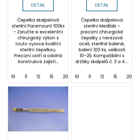
ů
DETAIL
DETAIL
Čepelka skalpelová
Čepelka skalpelová
sterilní Paramount 100ks
sterilní Medilab –
- Zaručte si excelentní
precizní chirurgické
chirurgický výkon s
čepelky z nerezové
touto vysoce kvalitní
oceli, sterilně balené,
sterilní čepelkou.
balení 100 ks, velikosti
Precizní ostří a odolná
10–25. Kompatibilní s
konstrukce zajistí...
držáky skalpelů č. 3 a 4....
10
11
12
15
20
10
21
11
22
12
23
15
24
20