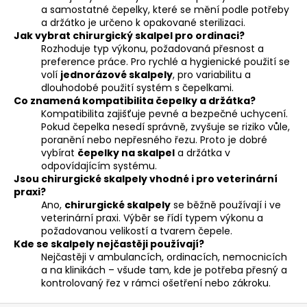
a samostatné čepelky, které se mění podle potřeby
a držátko je určeno k opakované sterilizaci.
Jak vybrat chirurgický skalpel pro ordinaci?
Rozhoduje typ výkonu, požadovaná přesnost a
preference práce. Pro rychlé a hygienické použití se
volí
jednorázové skalpely
, pro variabilitu a
dlouhodobé použití systém s čepelkami.
Co znamená kompatibilita čepelky a držátka?
Kompatibilita zajišťuje pevné a bezpečné uchycení.
Pokud čepelka nesedí správně, zvyšuje se riziko vůle,
poranění nebo nepřesného řezu. Proto je dobré
vybírat
čepelky na skalpel
a držátka v
odpovídajícím systému.
Jsou chirurgické skalpely vhodné i pro veterinární
praxi?
Ano,
chirurgické skalpely
se běžně používají i ve
veterinární praxi. Výběr se řídí typem výkonu a
požadovanou velikostí a tvarem čepele.
Kde se skalpely nejčastěji používají?
Nejčastěji v ambulancích, ordinacích, nemocnicích
a na klinikách – všude tam, kde je potřeba přesný a
kontrolovaný řez v rámci ošetření nebo zákroku.