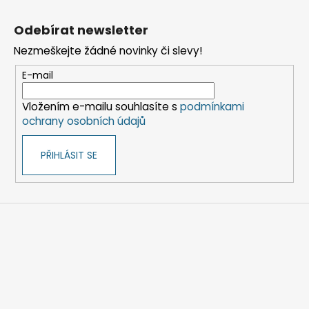
Z
á
Odebírat newsletter
p
Nezmeškejte žádné novinky či slevy!
a
t
E-mail
í
Vložením e-mailu souhlasíte s
podmínkami
ochrany osobních údajů
PŘIHLÁSIT SE