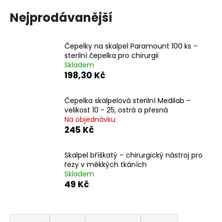
č
u
Nejprodávanější
j
e
m
Čepelky na skalpel Paramount 100 ks –
e
sterilní čepelka pro chirurgii
Skladem
198,30 Kč
Čepelka skalpelová sterilní Medilab –
velikost 10 - 25, ostrá a přesná
Na objednávku
245 Kč
Skalpel bříškatý – chirurgický nástroj pro
řezy v měkkých tkáních
Skladem
49 Kč
Ř