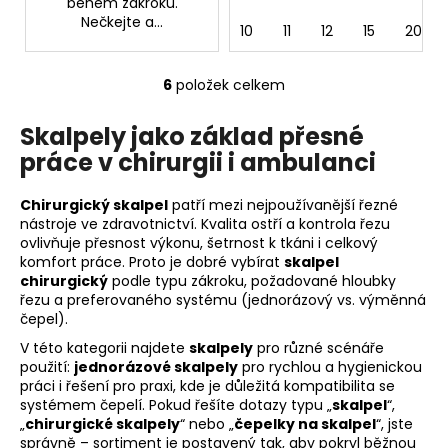
během zákroků.
Nečkejte a...
10
11
12
15
20
6
položek celkem
O
v
Skalpely jako základ přesné
l
práce v chirurgii i ambulanci
á
d
a
Chirurgický skalpel
patří mezi nejpoužívanější řezné
c
nástroje ve zdravotnictví. Kvalita ostří a kontrola řezu
ovlivňuje přesnost výkonu, šetrnost k tkáni i celkový
í
komfort práce. Proto je dobré vybírat
skalpel
p
chirurgický
podle typu zákroku, požadované hloubky
r
řezu a preferovaného systému (jednorázový vs. výměnná
v
čepel).
k
V této kategorii najdete
skalpely
pro různé scénáře
y
použití:
jednorázové skalpely
pro rychlou a hygienickou
v
práci i řešení pro praxi, kde je důležitá kompatibilita se
ý
systémem čepelí. Pokud řešíte dotazy typu „
skalpel
“,
p
„
chirurgické skalpely
“ nebo „
čepelky na skalpel
“, jste
správně – sortiment je postavený tak, aby pokryl běžnou
i