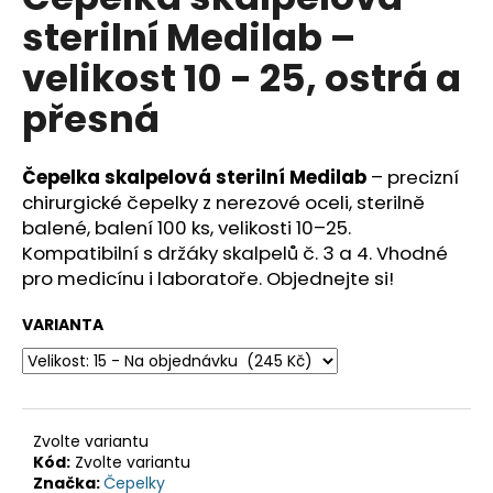
je
a
sterilní Medilab –
0,0
z
j
velikost 10 - 25, ostrá a
5
í
hvězdiček.
přesná
t
?
Čepelka skalpelová sterilní Medilab
– precizní
chirurgické čepelky z nerezové oceli, sterilně
balené, balení 100 ks, velikosti 10–25.
Kompatibilní s držáky skalpelů č. 3 a 4. Vhodné
HLEDAT
pro medicínu i laboratoře. Objednejte si!
VARIANTA
D
o
p
o
Zvolte variantu
r
Kód:
Zvolte variantu
u
Značka:
Čepelky