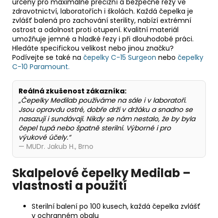
určeny pro maximálně precizní a bezpečné řezy ve
zdravotnictví, laboratořích i školách. Každá čepelka je
zvlášť balená pro zachování sterility, nabízí extrémní
ostrost a odolnost proti otupení. Kvalitní materiál
umožňuje jemné a hladké řezy i při dlouhodobé práci.
Hledáte specifickou velikost nebo jinou značku?
Podívejte se také na
čepelky C-15 Surgeon
nebo
čepelky
C-10 Paramount.
Reálná zkušenost zákazníka:
„Čepelky Medilab používáme na sále i v laboratoři.
Jsou opravdu ostré, dobře drží v držáku a snadno se
nasazují i sundávají. Nikdy se nám nestalo, že by byla
čepel tupá nebo špatně sterilní. Výborné i pro
výukové účely.“
— MUDr. Jakub H., Brno
Skalpelové čepelky Medilab –
vlastnosti a použití
Sterilní balení po 100 kusech, každá čepelka zvlášť
v ochranném obalu