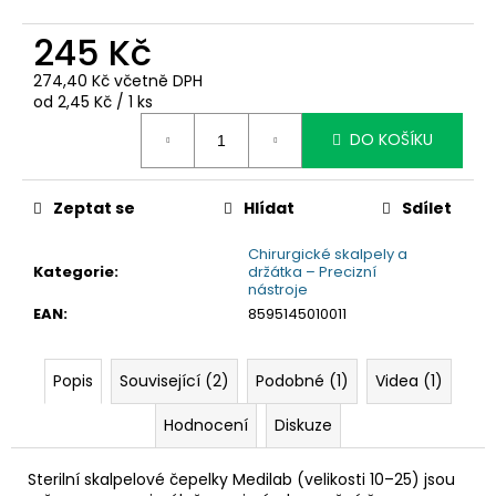
č
u
245 Kč
j
e
274,40 Kč včetně DPH
m
Měrná
od 2,45 Kč / 1 ks
e
cena:
DO KOŠÍKU
Zeptat se
Hlídat
Sdílet
Chirurgické skalpely a
Kategorie
:
držátka – Precizní
nástroje
EAN
:
8595145010011
Popis
Související (2)
Podobné (1)
Videa (1)
Hodnocení
Diskuze
Sterilní skalpelové čepelky Medilab (velikosti 10–25) jsou