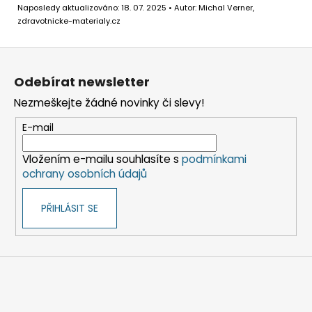
Naposledy aktualizováno: 18. 07. 2025 • Autor: Michal Verner,
zdravotnicke-materialy.cz
Z
á
Odebírat newsletter
p
Nezmeškejte žádné novinky či slevy!
a
t
E-mail
í
Vložením e-mailu souhlasíte s
podmínkami
ochrany osobních údajů
PŘIHLÁSIT SE