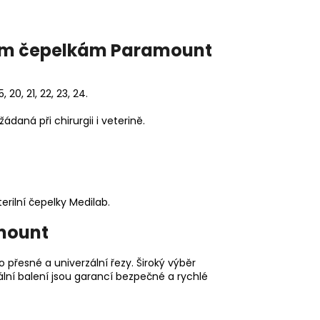
vým čepelkám Paramount
 20, 21, 22, 23, 24.
 žádaná při chirurgii i veterině.
rilní čepelky Medilab.
amount
 přesné a univerzální řezy. Široký výběr
uální balení jsou garancí bezpečné a rychlé