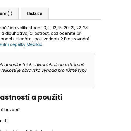
ní (1)
Diskuze
ch velikostech: 10, 11, 12, 15, 20, 21, 22, 23,
a dlouhotrvající ostrost, což oceníte při
konech. Hledáte jinou variantu? Pro srovnání
erilní čepelky Medilab
.
ích ambulantních zákrocích. Jsou extrémně
r velikostí je obrovská výhoda pro různé typy
stnosti a použití
lní bezpečí
ostí