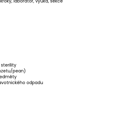
ákroky, laboratoř, výuka, sekce
terility
nzetu/pean)
předměty
dravotnického odpadu