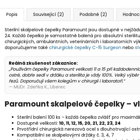
Popis
Související (2)
Podobné (2)
Hodnoce
Sterilní skalpelové čepelky Paramount jsou dostupné v nejžádanější
24. Každá čepelka je samostatně balená pro absolutní sterilitu 
chirurgických, ambulantních, veterinárních i laboratorních vý
doporučujeme také
chirurgické čepelky C-15 Surgeon
nebo
st
Reálná zkušenost zákaznice:
„Používám čepelky Paramount velikosti 11 a 15 při každodenn
ostré, dobře sedí v držáku a sterilita je vždy 100%. Velký výbě
řezů. Doporučuji všem kolegům v chirurgii i laboratoři.“
— MUDr. Zdeňka K., Liberec
Paramount skalpelové čepelky – vla
Sterilní balení 100 ks – každá čepelka zvlášť pro maximá
Dostupné velikosti:
10, 11, 12, 15, 20, 21, 22, 23, 24
Prvotřídní chirurgická nerezová ocel s dlouhotrvající ostr
Kompatibilní se skalpelovými držáky č. 3, 4, 7