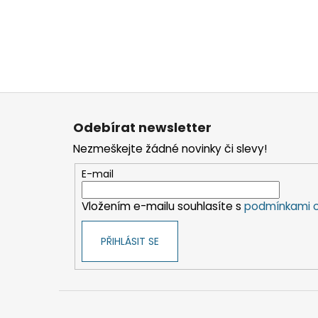
Z
á
Odebírat newsletter
p
Nezmeškejte žádné novinky či slevy!
a
t
E-mail
í
Vložením e-mailu souhlasíte s
podmínkami o
PŘIHLÁSIT SE