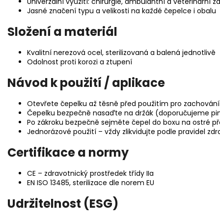
Univerzální využití: chirurgie, ambulantní a veterinární z
Jasné značení typu a velikosti na každé čepelce i obalu
Složení a materiál
Kvalitní nerezová ocel, sterilizovaná a balená jednotlivě
Odolnost proti korozi a ztupení
Návod k použití / aplikace
Otevřete čepelku až těsně před použitím pro zachování s
Čepelku bezpečně nasaďte na držák (doporučujeme pi
Po zákroku bezpečně sejměte čepel do boxu na ostré 
Jednorázové použití – vždy zlikvidujte podle pravidel z
Certifikace a normy
CE – zdravotnický prostředek třídy IIa
EN ISO 13485, sterilizace dle norem EU
Udržitelnost (ESG)