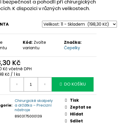
tí bezpečnost a pohodlí při chirurgických
cích. K dispozici v různých velikostech.
ANTA
te
Kód:
Zvolte
Značka:
antu
variantu
Čepelky
8,30 Kč
10 Kč včetně DPH
ná
98 Kč / 1 ks
:
DO KOŠÍKU
Tisk
Chirurgické skalpely
gorie
:
a držátka – Precizní
Zeptat se
nástroje
Hlídat
8903175000139
Sdílet