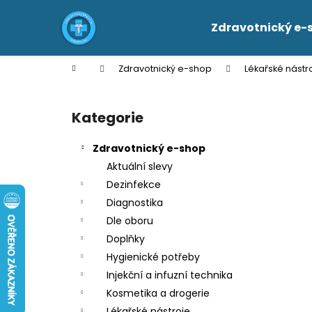
K
Přejít
na
o
Zdravotnický e-
obsah
Zpět
Zpět
š
do
do
í
Domů
Zdravotnický e-shop
Lékařské nástr
k
obchodu
obchodu
P
o
Kategorie
Přeskočit
s
kategorie
t
Zdravotnický e-shop
r
Aktuální slevy
a
Dezinfekce
n
Diagnostika
n
Dle oboru
í
Doplňky
p
Hygienické potřeby
a
Injekční a infuzní technika
n
Kosmetika a drogerie
e
Lékařské nástroje