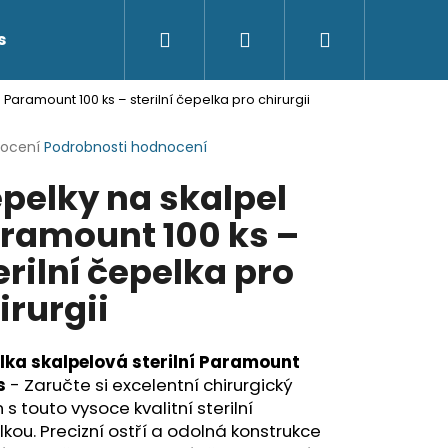
Hledat
Přihlášení
Nákupní
s
Kontakty
Paramount 100 ks – sterilní čepelka pro chirurgii
košík
rné
nocení
Podrobnosti hodnocení
cení
pelky na skalpel
ktu
ramount 100 ks –
erilní čepelka pro
ček.
irurgii
lka skalpelová sterilní Paramount
s
- Zaručte si excelentní chirurgický
 s touto vysoce kvalitní sterilní
kou. Precizní ostří a odolná konstrukce