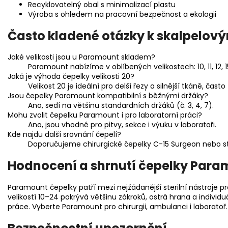
Recyklovatelný obal s minimalizací plastu
Výroba s ohledem na pracovní bezpečnost a ekologii
Často kladené otázky k skalpelo
Jaké velikosti jsou u Paramount skladem?
Paramount nabízíme v oblíbených velikostech: 10, 11, 12, 15,
Jaká je výhoda čepelky velikosti 20?
Velikost 20 je ideální pro delší řezy a silnější tkáně, často
Jsou čepelky Paramount kompatibilní s běžnými držáky?
Ano, sedí na většinu standardních držáků (č. 3, 4, 7).
Mohu zvolit čepelku Paramount i pro laboratorní práci?
Ano, jsou vhodné pro pitvy, sekce i výuku v laboratoři.
Kde najdu další srovnání čepelí?
Doporučujeme chirurgické čepelky C-15 Surgeon nebo ste
Hodnocení a shrnutí čepelky Par
Paramount čepelky patří mezi nejžádanější sterilní nástroje pro
velikostí 10–24 pokrývá většinu zákroků, ostrá hrana a individ
práce. Vyberte Paramount pro chirurgii, ambulanci i laboratoř.