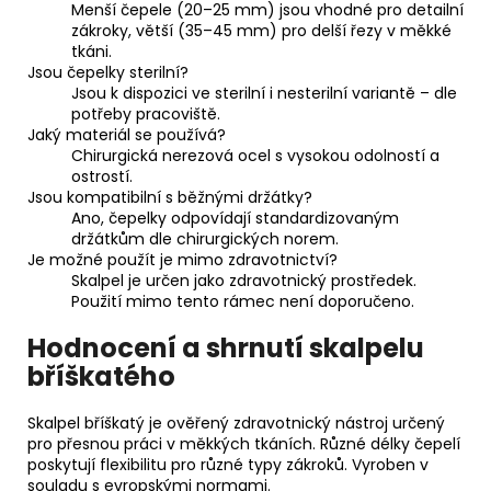
Menší čepele (20–25 mm) jsou vhodné pro detailní
zákroky, větší (35–45 mm) pro delší řezy v měkké
tkáni.
Jsou čepelky sterilní?
Jsou k dispozici ve sterilní i nesterilní variantě – dle
potřeby pracoviště.
Jaký materiál se používá?
Chirurgická nerezová ocel s vysokou odolností a
ostrostí.
Jsou kompatibilní s běžnými držátky?
Ano, čepelky odpovídají standardizovaným
držátkům dle chirurgických norem.
Je možné použít je mimo zdravotnictví?
Skalpel je určen jako zdravotnický prostředek.
Použití mimo tento rámec není doporučeno.
Hodnocení a shrnutí skalpelu
bříškatého
Skalpel bříškatý je ověřený zdravotnický nástroj určený
pro přesnou práci v měkkých tkáních. Různé délky čepelí
poskytují flexibilitu pro různé typy zákroků. Vyroben v
souladu s evropskými normami.