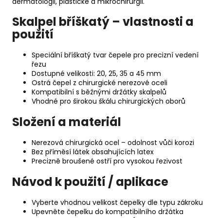
dermatologii, plastické a mikrochirurgii.
Skalpel bříškatý – vlastnosti a
použití
Speciální bříškatý tvar čepele pro precizní vedení
řezu
Dostupné velikosti: 20, 25, 35 a 45 mm
Ostrá čepel z chirurgické nerezové oceli
Kompatibilní s běžnými držátky skalpelů
Vhodné pro širokou škálu chirurgických oborů
Složení a materiál
Nerezová chirurgická ocel – odolnost vůči korozi
Bez příměsí látek obsahujících latex
Precizně broušené ostří pro vysokou řezivost
Návod k použití / aplikace
Vyberte vhodnou velikost čepelky dle typu zákroku
Upevněte čepelku do kompatibilního držátka