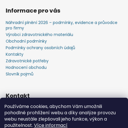
Informace pro vás
Náhradní plnění 2026 – podmínky, evidence a průvodce
pro firmy
Výrobci zdravotnického materiálu
Obchodní podmínky
Podmínky ochrany osobních údajů
Kontakty
Zdravotnické potřeby
Hodnocení obchodu
Slovník pojmů
Kontakt
Používáme cookies, abychom Vám umožnili
+420603583759 ,+420734720049
pohodlné prohlížení webu a díky analýze provozu
https://www.facebook.com/profile.php?id=615793934
webu neustále zlepšovali jeho funkce, výkon a
37445
použitelnost.
Více informací
https://www.youtube.com/@michalverner7685