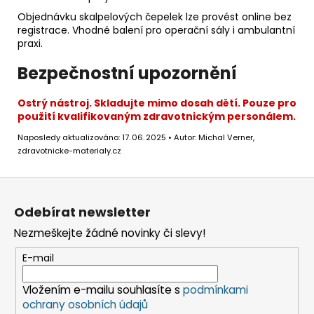
Objednávku skalpelových čepelek lze provést online bez
registrace. Vhodné balení pro operační sály i ambulantní
praxi.
Bezpečnostní upozornění
Ostrý nástroj. Skladujte mimo dosah dětí. Pouze pro
použití kvalifikovaným zdravotnickým personálem.
Naposledy aktualizováno: 17. 06. 2025 • Autor: Michal Verner,
zdravotnicke-materialy.cz
Z
á
Odebírat newsletter
p
Nezmeškejte žádné novinky či slevy!
a
t
E-mail
í
Vložením e-mailu souhlasíte s
podmínkami
ochrany osobních údajů