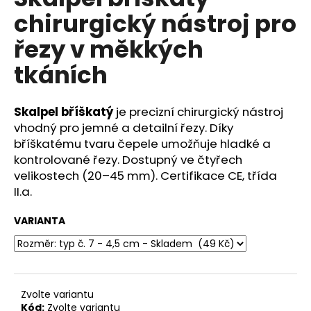
je
a
chirurgický nástroj pro
0,0
z
j
řezy v měkkých
5
í
hvězdiček.
tkáních
t
?
Skalpel bříškatý
je precizní chirurgický nástroj
vhodný pro jemné a detailní řezy. Díky
bříškatému tvaru čepele umožňuje hladké a
kontrolované řezy. Dostupný ve čtyřech
HLEDAT
velikostech (20–45 mm). Certifikace CE, třída
II.a.
D
VARIANTA
o
p
o
r
Zvolte variantu
u
Kód:
Zvolte variantu