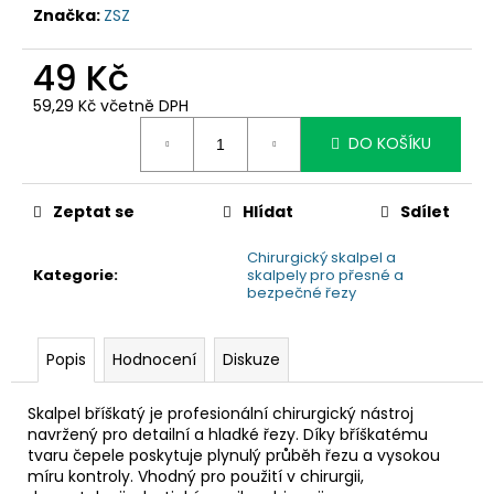
č
Značka:
ZSZ
u
j
49 Kč
e
m
59,29 Kč včetně DPH
e
Měrná
DO KOŠÍKU
cena:
Zeptat se
Hlídat
Sdílet
Chirurgický skalpel a
Kategorie
:
skalpely pro přesné a
bezpečné řezy
Popis
Hodnocení
Diskuze
Skalpel bříškatý je profesionální chirurgický nástroj
navržený pro detailní a hladké řezy. Díky bříškatému
tvaru čepele poskytuje plynulý průběh řezu a vysokou
míru kontroly. Vhodný pro použití v chirurgii,