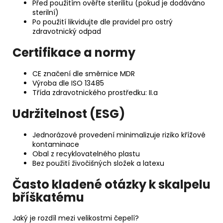
Před použitím ověřte sterilitu (pokud je dodáváno
sterilní)
Po použití likvidujte dle pravidel pro ostrý
zdravotnický odpad
Certifikace a normy
CE značení dle směrnice MDR
Výroba dle ISO 13485
Třída zdravotnického prostředku: II.a
Udržitelnost (ESG)
Jednorázové provedení minimalizuje riziko křížové
kontaminace
Obal z recyklovatelného plastu
Bez použití živočišných složek a latexu
Často kladené otázky k skalpelu
bříškatému
Jaký je rozdíl mezi velikostmi čepelí?