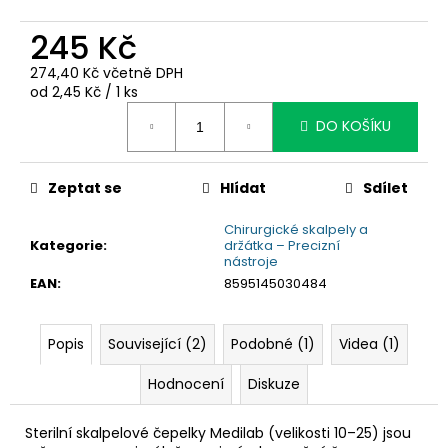
č
u
245 Kč
j
e
274,40 Kč včetně DPH
m
Měrná
od 2,45 Kč / 1 ks
e
cena:
DO KOŠÍKU
Zeptat se
Hlídat
Sdílet
Chirurgické skalpely a
Kategorie
:
držátka – Precizní
nástroje
EAN
:
8595145030484
Popis
Související (2)
Podobné (1)
Videa (1)
Hodnocení
Diskuze
Sterilní skalpelové čepelky Medilab (velikosti 10–25) jsou