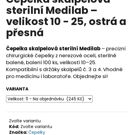
je
a
sterilní Medilab –
0,0
z
j
velikost 10 - 25, ostrá a
5
í
hvězdiček.
přesná
t
?
Čepelka skalpelová sterilní Medilab
– precizní
chirurgické čepelky z nerezové oceli, sterilně
balené, balení 100 ks, velikosti 10–25.
Kompatibilní s držáky skalpelů č. 3 a 4. Vhodné
HLEDAT
pro medicínu i laboratoře. Objednejte si!
VARIANTA
D
o
p
o
Zvolte variantu
r
Kód:
Zvolte variantu
u
Značka:
Čepelky