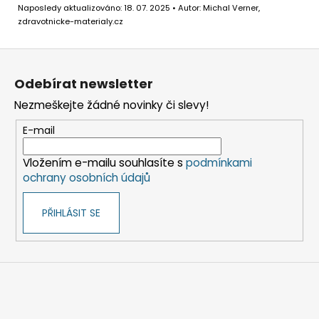
Naposledy aktualizováno: 18. 07. 2025 • Autor: Michal Verner,
zdravotnicke-materialy.cz
Z
á
Odebírat newsletter
p
Nezmeškejte žádné novinky či slevy!
a
t
E-mail
í
Vložením e-mailu souhlasíte s
podmínkami
ochrany osobních údajů
PŘIHLÁSIT SE