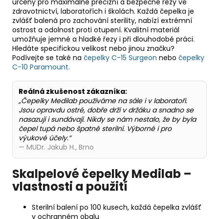
určeny pro maximálně precizní a bezpečné řezy ve
zdravotnictví, laboratořích i školách. Každá čepelka je
zvlášť balená pro zachování sterility, nabízí extrémní
ostrost a odolnost proti otupení. Kvalitní materiál
umožňuje jemné a hladké řezy i při dlouhodobé práci.
Hledáte specifickou velikost nebo jinou značku?
Podívejte se také na
čepelky C-15 Surgeon
nebo
čepelky
C-10 Paramount.
Reálná zkušenost zákazníka:
„Čepelky Medilab používáme na sále i v laboratoři.
Jsou opravdu ostré, dobře drží v držáku a snadno se
nasazují i sundávají. Nikdy se nám nestalo, že by byla
čepel tupá nebo špatně sterilní. Výborné i pro
výukové účely.“
— MUDr. Jakub H., Brno
Skalpelové čepelky Medilab –
vlastnosti a použití
Sterilní balení po 100 kusech, každá čepelka zvlášť
v ochranném obalu