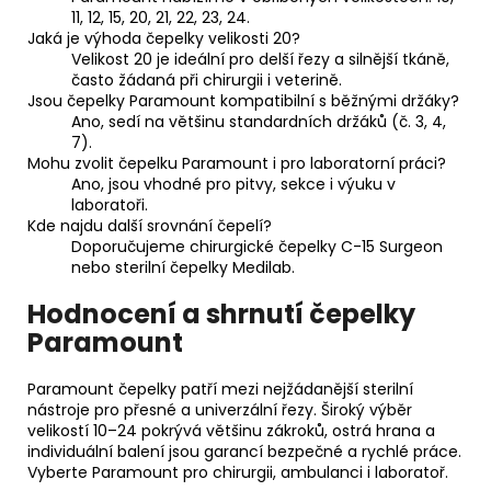
11, 12, 15, 20, 21, 22, 23, 24.
Jaká je výhoda čepelky velikosti 20?
Velikost 20 je ideální pro delší řezy a silnější tkáně,
často žádaná při chirurgii i veterině.
Jsou čepelky Paramount kompatibilní s běžnými držáky?
Ano, sedí na většinu standardních držáků (č. 3, 4,
7).
Mohu zvolit čepelku Paramount i pro laboratorní práci?
Ano, jsou vhodné pro pitvy, sekce i výuku v
laboratoři.
Kde najdu další srovnání čepelí?
Doporučujeme chirurgické čepelky C-15 Surgeon
nebo sterilní čepelky Medilab.
Hodnocení a shrnutí čepelky
Paramount
Paramount čepelky patří mezi nejžádanější sterilní
nástroje pro přesné a univerzální řezy. Široký výběr
velikostí 10–24 pokrývá většinu zákroků, ostrá hrana a
individuální balení jsou garancí bezpečné a rychlé práce.
Vyberte Paramount pro chirurgii, ambulanci i laboratoř.