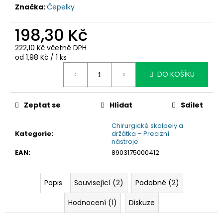
č
Značka:
Čepelky
u
j
198,30 Kč
e
m
222,10 Kč včetně DPH
e
Měrná
od 1,98 Kč / 1 ks
cena:
DO KOŠÍKU
Zeptat se
Hlídat
Sdílet
Chirurgické skalpely a
Kategorie
:
držátka – Precizní
nástroje
EAN
:
8903175000412
Popis
Související (2)
Podobné (2)
Hodnocení (1)
Diskuze