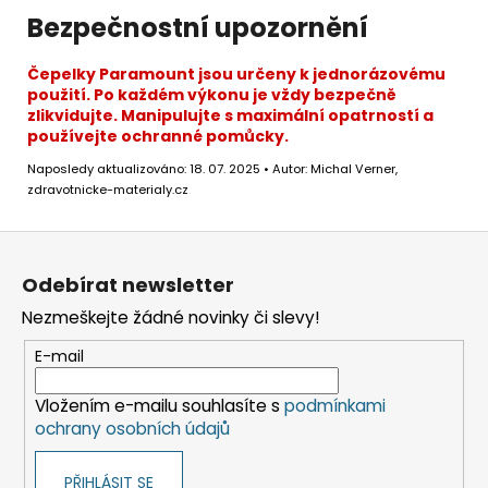
Bezpečnostní upozornění
Čepelky Paramount jsou určeny k jednorázovému
použití. Po každém výkonu je vždy bezpečně
zlikvidujte. Manipulujte s maximální opatrností a
používejte ochranné pomůcky.
Naposledy aktualizováno: 18. 07. 2025 • Autor: Michal Verner,
zdravotnicke-materialy.cz
Z
á
Odebírat newsletter
p
Nezmeškejte žádné novinky či slevy!
a
t
E-mail
í
Vložením e-mailu souhlasíte s
podmínkami
ochrany osobních údajů
PŘIHLÁSIT SE