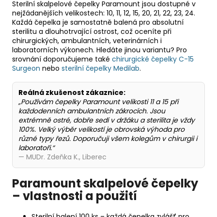
Sterilní skalpelové čepelky Paramount jsou dostupné v
nejžádanějších velikostech: 10, 11, 12, 15, 20, 21, 22, 23, 24.
Každá čepelka je samostatně balená pro absolutní
sterilitu a dlouhotrvající ostrost, což oceníte při
chirurgických, ambulantních, veterinárních i
laboratorních výkonech. Hledáte jinou variantu? Pro
srovnání doporučujeme také
chirurgické čepelky C-15
Surgeon
nebo
sterilní čepelky Medilab
.
Reálná zkušenost zákaznice:
„Používám čepelky Paramount velikosti 11 a 15 při
každodenních ambulantních zákrocích. Jsou
extrémně ostré, dobře sedí v držáku a sterilita je vždy
100%. Velký výběr velikostí je obrovská výhoda pro
různé typy řezů. Doporučuji všem kolegům v chirurgii i
laboratoři.“
— MUDr. Zdeňka K., Liberec
Paramount skalpelové čepelky
– vlastnosti a použití
Sterilní balení 100 ks – každá čepelka zvlášť pro