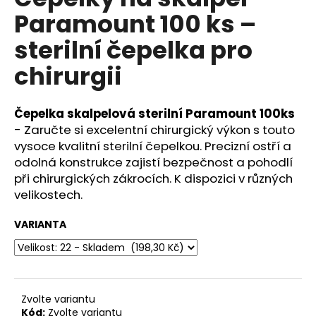
je
a
Paramount 100 ks –
5,0
z
j
sterilní čepelka pro
5
í
hvězdiček.
chirurgii
t
?
Čepelka skalpelová sterilní Paramount 100ks
- Zaručte si excelentní chirurgický výkon s touto
vysoce kvalitní sterilní čepelkou. Precizní ostří a
odolná konstrukce zajistí bezpečnost a pohodlí
HLEDAT
při chirurgických zákrocích. K dispozici v různých
velikostech.
D
VARIANTA
o
p
o
r
Zvolte variantu
u
Kód:
Zvolte variantu