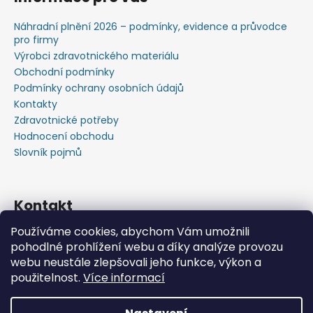
Náhradní plnění 2026 – podmínky, evidence a průvodce
pro firmy
Výrobci zdravotnického materiálu
Obchodní podmínky
Podmínky ochrany osobních údajů
Kontakty
Zdravotnické potřeby
Hodnocení obchodu
Slovník pojmů
Kontakt
Používáme cookies, abychom Vám umožnili
+420603583759 ,+420734720049
pohodlné prohlížení webu a díky analýze provozu
https://www.facebook.com/profile.php?id=615793934
webu neustále zlepšovali jeho funkce, výkon a
37445
použitelnost.
Více informací
https://www.youtube.com/@michalverner7685