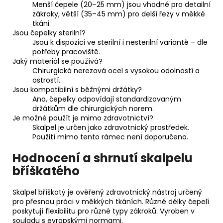
Menší čepele (20–25 mm) jsou vhodné pro detailní
zákroky, větší (35–45 mm) pro delší řezy v měkké
tkáni.
Jsou čepelky sterilní?
Jsou k dispozici ve sterilní i nesterilní variantě – dle
potřeby pracoviště.
Jaký materiál se používá?
Chirurgická nerezová ocel s vysokou odolností a
ostrostí.
Jsou kompatibilní s běžnými držátky?
Ano, čepelky odpovídají standardizovaným
držátkům dle chirurgických norem.
Je možné použít je mimo zdravotnictví?
Skalpel je určen jako zdravotnický prostředek.
Použití mimo tento rámec není doporučeno.
Hodnocení a shrnutí skalpelu
bříškatého
Skalpel bříškatý je ověřený zdravotnický nástroj určený
pro přesnou práci v měkkých tkáních. Různé délky čepelí
poskytují flexibilitu pro různé typy zákroků. Vyroben v
souladu s evropskými normami.