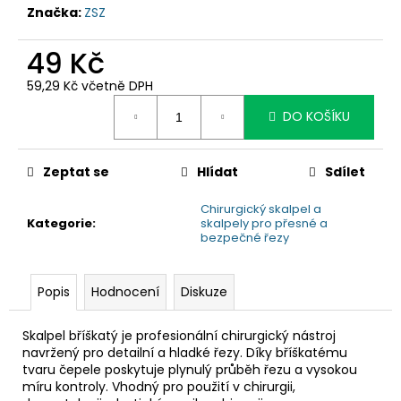
č
Značka:
ZSZ
u
j
49 Kč
e
m
59,29 Kč včetně DPH
e
Měrná
DO KOŠÍKU
cena:
Zeptat se
Hlídat
Sdílet
Chirurgický skalpel a
Kategorie
:
skalpely pro přesné a
bezpečné řezy
Popis
Hodnocení
Diskuze
Skalpel bříškatý je profesionální chirurgický nástroj
navržený pro detailní a hladké řezy. Díky bříškatému
tvaru čepele poskytuje plynulý průběh řezu a vysokou
míru kontroly. Vhodný pro použití v chirurgii,