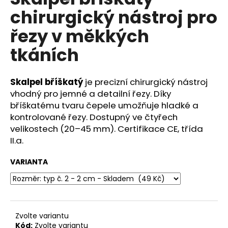
je
a
chirurgický nástroj pro
0,0
z
j
řezy v měkkých
5
í
hvězdiček.
tkáních
t
?
Skalpel bříškatý
je precizní chirurgický nástroj
vhodný pro jemné a detailní řezy. Díky
bříškatému tvaru čepele umožňuje hladké a
kontrolované řezy. Dostupný ve čtyřech
HLEDAT
velikostech (20–45 mm). Certifikace CE, třída
II.a.
D
VARIANTA
o
p
o
r
Zvolte variantu
u
Kód:
Zvolte variantu