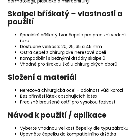
dermatologii, plastické a mikrochirurgii.
Skalpel bříškatý – vlastnosti a
použití
Speciální bříškatý tvar čepele pro precizní vedení
řezu
Dostupné velikosti: 20, 25, 35 a 45 mm
Ostrá čepel z chirurgické nerezové oceli
Kompatibilní s běžnými držátky skalpelů
Vhodné pro širokou škálu chirurgických oborů
Složení a materiál
Nerezová chirurgická ocel – odolnost vůči korozi
Bez příměsí látek obsahujících latex
Precizně broušené ostří pro vysokou řezivost
Návod k použití / aplikace
Vyberte vhodnou velikost čepelky dle typu zákroku
Upevněte čepelku do kompatibilního držátka