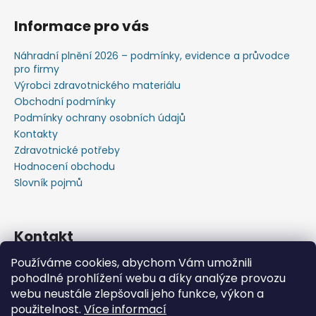
Informace pro vás
Náhradní plnění 2026 – podmínky, evidence a průvodce
pro firmy
Výrobci zdravotnického materiálu
Obchodní podmínky
Podmínky ochrany osobních údajů
Kontakty
Zdravotnické potřeby
Hodnocení obchodu
Slovník pojmů
Kontakt
Používáme cookies, abychom Vám umožnili
+420603583759 ,+420734720049
pohodlné prohlížení webu a díky analýze provozu
https://www.facebook.com/profile.php?id=615793934
webu neustále zlepšovali jeho funkce, výkon a
37445
použitelnost.
Více informací
https://www.youtube.com/@michalverner7685