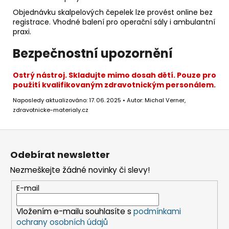
Objednávku skalpelových čepelek lze provést online bez
registrace. Vhodné balení pro operační sály i ambulantní
praxi.
Bezpečnostní upozornění
Ostrý nástroj. Skladujte mimo dosah dětí. Pouze pro
použití kvalifikovaným zdravotnickým personálem.
Naposledy aktualizováno: 17. 06. 2025 • Autor: Michal Verner,
zdravotnicke-materialy.cz
Z
á
Odebírat newsletter
p
Nezmeškejte žádné novinky či slevy!
a
t
E-mail
í
Vložením e-mailu souhlasíte s
podmínkami
ochrany osobních údajů