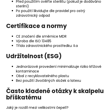
Před použitím ověřte sterilitu (pokud je dodáváno
sterilní)
Po použití likvidujte dle pravidel pro ostrý
zdravotnický odpad
Certifikace a normy
CE značení dle směrnice MDR
Výroba dle ISO 13485
Třída zdravotnického prostředku: II.a
Udržitelnost (ESG)
Jednorázové provedení minimalizuje riziko křížové
kontaminace
Obal z recyklovatelného plastu
Bez použití živočišných složek a latexu
Často kladené otázky k skalpelu
bříškatému
Jaký je rozdíl mezi velikostmi čepelí?