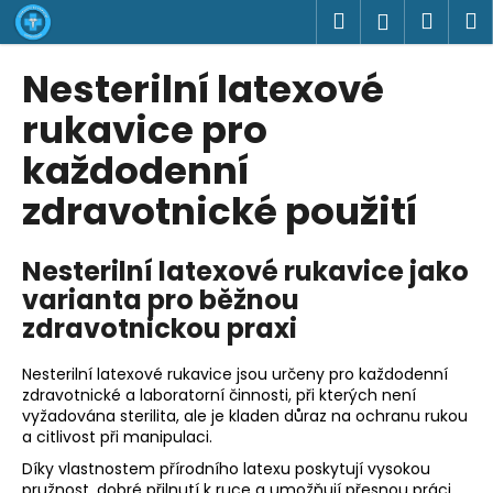
K
Přejít
Hledat
Náku
M
Přihlášen
na
o
obsah
Zpět
Zpět
košík
š
Nesterilní latexové
í
C
rukavice pro
k
o
každodenní
p
zdravotnické použití
o
t
ř
Nesterilní latexové rukavice jako
e
varianta pro běžnou
b
zdravotnickou praxi
u
j
Nesterilní latexové rukavice jsou určeny pro každodenní
zdravotnické a laboratorní činnosti, při kterých není
e
vyžadována sterilita, ale je kladen důraz na ochranu rukou
t
a citlivost při manipulaci.
e
Díky vlastnostem přírodního latexu poskytují vysokou
n
pružnost, dobré přilnutí k ruce a umožňují přesnou práci