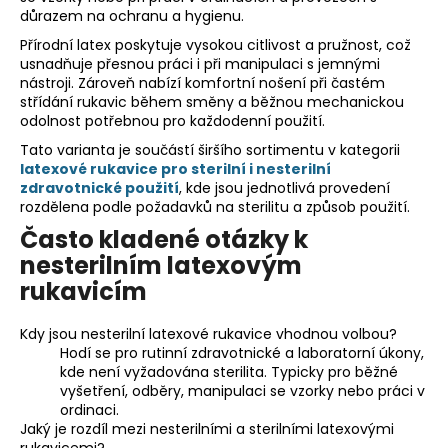
r
důrazem na ochranu a hygienu.
v
Přírodní latex poskytuje vysokou citlivost a pružnost, což
k
usnadňuje přesnou práci i při manipulaci s jemnými
y
nástroji. Zároveň nabízí komfortní nošení při častém
v
střídání rukavic během směny a běžnou mechanickou
ý
odolnost potřebnou pro každodenní použití.
p
Tato varianta je součástí širšího sortimentu v kategorii
i
latexové rukavice pro sterilní i nesterilní
s
zdravotnické použití
, kde jsou jednotlivá provedení
u
rozdělena podle požadavků na sterilitu a způsob použití.
Často kladené otázky k
nesterilním latexovým
rukavicím
Kdy jsou nesterilní latexové rukavice vhodnou volbou?
Hodí se pro rutinní zdravotnické a laboratorní úkony,
kde není vyžadována sterilita. Typicky pro běžné
vyšetření, odběry, manipulaci se vzorky nebo práci v
ordinaci.
Jaký je rozdíl mezi nesterilními a sterilními latexovými