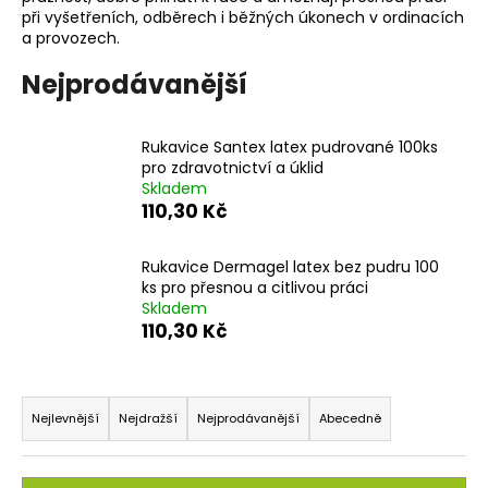
při vyšetřeních, odběrech i běžných úkonech v ordinacích
a
a provozech.
j
í
Nejprodávanější
t
?
Rukavice Santex latex pudrované 100ks
pro zdravotnictví a úklid
Skladem
110,30 Kč
HLEDAT
Rukavice Dermagel latex bez pudru 100
ks pro přesnou a citlivou práci
Skladem
110,30 Kč
D
o
Ř
p
o
a
Nejlevnější
Nejdražší
Nejprodávanější
Abecedně
r
z
u
e