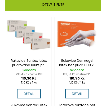
č
n
OTEVŘÍT FILTR
u
í
j
p
e
V
m
r
ý
e
o
p
d
i
u
s
k
p
t
r
ů
o
Rukavice Santex latex
Rukavice Dermagel
pudrované 100ks pro
latex bez pudru 100 ks
d
zdravotnictví a úklid
pro přesnou a citlivou
Skladem
Skladem
u
práci
123,54 Kč včetně DPH
123,54 Kč včetně DPH
110,30 Kč
110,30 Kč
k
Měrná
Měrná
1,10 Kč / 1 ks
1,10 Kč / 1 ks
t
cena:
cena:
ů
DETAIL
DETAIL
Rukavice Santex Latex
Latexové rukavice bez