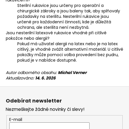
rukavicemi?
Sterilní rukavice jsou určeny pro operační a
chirurgické zákroky a jsou baleny tak, aby splňovaly
požadavky na sterilitu. Nesterilní rukavice jsou
určené pro každodenní činnosti, kde je důležitá
ochrana, ale sterilita není nezbytná.
Jsou nesterilní latexové rukavice vhodné při citlivé
pokožce nebo alergii?
Pokud má uživatel alergii na latex nebo je na latex
citlivý, je vhodné zvážit alternativní materiál. U citlivé
pokožky může pomoci volba provedení bez pudru,
pokud je v nabídce dostupné.
Autor odborného obsahu:
Michal Verner
Aktualizováno:
14. 6. 2026
Z
á
Odebírat newsletter
p
Nezmeškejte žádné novinky či slevy!
a
t
E-mail
í