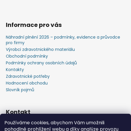
Informace pro vás
Náhradní plnění 2026 – podmínky, evidence a průvodce
pro firmy
Výrobci zdravotnického materiálu
Obchodní podmínky
Podmínky ochrany osobních údajů
Kontakty
Zdravotnické potřeby
Hodnocení obchodu
Slovník pojmů
Kontakt
Používáme cookies, abychom Vám umožnili
+420603583759 ,+420734720049
pohodlné prohlížení webu a díky analýze provozu
https://www.facebook.com/profile.php?id=615793934