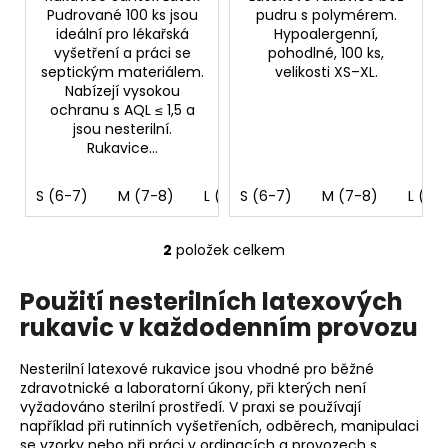
Pudrované 100 ks jsou
pudru s polymérem.
ideální pro lékařská
Hypoalergenní,
vyšetření a práci se
pohodlné, 100 ks,
septickým materiálem.
velikosti XS–XL.
Nabízejí vysokou
ochranu s AQL ≤ 1,5 a
jsou nesterilní.
Rukavice...
S (6-7)
M (7-8)
L (8-9)
S (6-7)
XL (9-10)
M (7-8)
L (8-
2
položek celkem
O
v
Použití nesterilních latexových
l
rukavic v každodenním provozu
á
d
a
Nesterilní latexové rukavice jsou vhodné pro běžné
c
zdravotnické a laboratorní úkony, při kterých není
vyžadováno sterilní prostředí. V praxi se používají
í
například při rutinních vyšetřeních, odběrech, manipulaci
p
se vzorky nebo při práci v ordinacích a provozech s