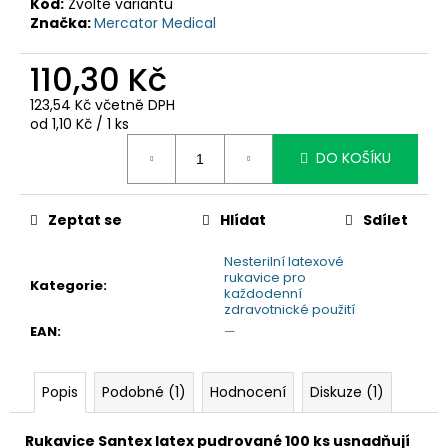
č
Kód:
Zvolte variantu
u
Značka:
Mercator Medical
j
e
110,30 Kč
m
123,54 Kč včetně DPH
e
Měrná
od 1,10 Kč / 1 ks
cena:
DO KOŠÍKU
Zeptat se
Hlídat
Sdílet
Nesterilní latexové
rukavice pro
Kategorie
:
každodenní
zdravotnické použití
EAN
:
—
Popis
Podobné (1)
Hodnocení
Diskuze (1)
Rukavice Santex latex pudrované 100 ks usnadňují