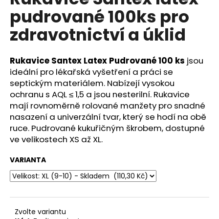
je
a
pudrované 100ks pro
0,0
z
j
zdravotnictví a úklid
5
í
hvězdiček.
t
Rukavice Santex Latex Pudrované 100 ks
jsou
?
ideální pro lékařská vyšetření a práci se
septickým materiálem. Nabízejí vysokou
ochranu s AQL ≤ 1,5 a jsou nesterilní. Rukavice
mají rovnoměrně rolované manžety pro snadné
HLEDAT
nasazení a univerzální tvar, který se hodí na obě
ruce. Pudrované kukuřičným škrobem, dostupné
ve velikostech XS až XL.
D
VARIANTA
o
p
o
r
u
Zvolte variantu