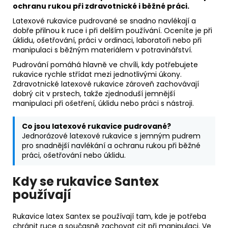
ochranu rukou při zdravotnické i běžné práci.
Latexové rukavice pudrované se snadno navlékají a
dobře přilnou k ruce i při delším používání. Oceníte je při
úklidu, ošetřování, práci v ordinaci, laboratoři nebo při
manipulaci s běžným materiálem v potravinářství.
Pudrování pomáhá hlavně ve chvíli, kdy potřebujete
rukavice rychle střídat mezi jednotlivými úkony.
Zdravotnické latexové rukavice zároveň zachovávají
dobrý cit v prstech, takže zjednoduší jemnější
manipulaci při ošetření, úklidu nebo práci s nástroji.
Co jsou latexové rukavice pudrované?
Jednorázové latexové rukavice s jemným pudrem
pro snadnější navlékání a ochranu rukou při běžné
práci, ošetřování nebo úklidu.
Kdy se rukavice Santex
používají
Rukavice latex Santex se používají tam, kde je potřeba
chránit ruce a současně zachovat cit při manipulaci. Ve