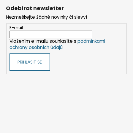
á
Odebírat newsletter
p
Nezmeškejte žádné novinky či slevy!
a
t
E-mail
í
Vložením e-mailu souhlasíte s
podmínkami
ochrany osobních údajů
PŘIHLÁSIT SE