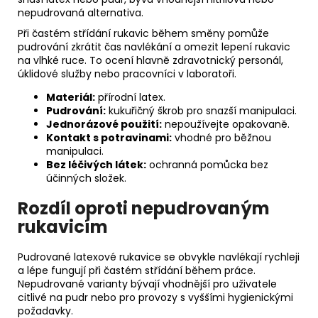
nepudrovaná alternativa.
Při častém střídání rukavic během směny pomůže
pudrování zkrátit čas navlékání a omezit lepení rukavic
na vlhké ruce. To ocení hlavně zdravotnický personál,
úklidové služby nebo pracovníci v laboratoři.
Materiál:
přírodní latex.
Pudrování:
kukuřičný škrob pro snazší manipulaci.
Jednorázové použití:
nepoužívejte opakovaně.
Kontakt s potravinami:
vhodné pro běžnou
manipulaci.
Bez léčivých látek:
ochranná pomůcka bez
účinných složek.
Rozdíl oproti nepudrovaným
rukavicím
Pudrované latexové rukavice se obvykle navlékají rychleji
a lépe fungují při častém střídání během práce.
Nepudrované varianty bývají vhodnější pro uživatele
citlivé na pudr nebo pro provozy s vyššími hygienickými
požadavky.