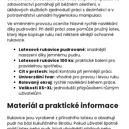
zdravotnictví pomáhají při běžném ošetření, v
úklidových službách zjednoduší práci s dezinfekcí a v
potravinářství usnadní hygienickou manipulaci.
Ve směnném provozu oceníte hlavně rychlé navlékání
díky pudrování. Při delší práci zase pomůže pružný latex,
který lépe kopíruje ruku než některé silnější ochranné
rukavice.
Latexové rukavice pudrované:
snadnější
nasazení díky jemnému pudru.
Latexové rukavice 100 ks:
praktické balení pro
pravidelnou spotřebu.
Cit v prstech:
lepší kontrola při jemnější práci.
Univerzální tvar:
vhodné pro pravou i levou ruku.
Rolovaný okraj:
rychlé navlékání během práce.
Velikosti XS–XL:
jednodušší přizpůsobení různým
uživatelům.
Materiál a praktické informace
Rukavice jsou vyrobené z přírodního latexu a obsahují
pudr na bázi kukuřičného škrobu. Pokud uživatel špatně
snáší latex nebo pudr, bývá vhodnější nitrilová nebo