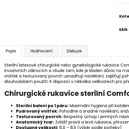
Kate
EAN
:
Popis
Hodnocení
Diskuze
Sterilní latexové chirurgické nebo gynekologické rukavice Co
invazivních zákrocích a všude tam, kde je kladen důraz na m
vnitřek a texturovaný povrch usnadňují navlékání, zajišťují poh
dlouhodobém použití. K dispozici v několika velikostech pro p
Chirurgické rukavice sterilní Comfo
Sterilní balení po 1 páru:
Maximální hygiena při každém
Pudrovaný vnitřek:
Pohodlné a snadné navlékání, sniž
Texturovaný povrch:
Bezpečný úchop i jemných nástr
Anatomický tvar:
Zvlášť pravá a levá rukavice, přiroze
Dostupné velikosti:
6,0 – 8,5 (výběr podle potřeby)