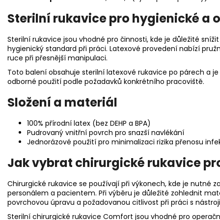
Sterilní rukavice pro hygienické a
Sterilní rukavice jsou vhodné pro činnosti, kde je důležité sníž
hygienický standard při práci. Latexové provedení nabízí pružno
ruce při přesnější manipulaci.
Toto balení obsahuje sterilní latexové rukavice po párech a j
odborné použití podle požadavků konkrétního pracoviště.
Složení a materiál
100% přírodní latex (bez DEHP a BPA)
Pudrovaný vnitřní povrch pro snazší navlékání
Jednorázové použití pro minimalizaci rizika přenosu infe
Jak vybrat chirurgické rukavice pro
Chirurgické rukavice se používají při výkonech, kde je nutné za
personálem a pacientem. Při výběru je důležité zohlednit mate
povrchovou úpravu a požadovanou citlivost při práci s nástroji
Sterilní chirurgické rukavice Comfort jsou vhodné pro operační,