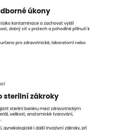
 odborné úkony
it riziko kontaminace a zachovat vyšší
st, dobrý cit v prstech a pohodlné přilnutí k
e určeno pro zdravotnické, laboratorní nebo
kcí
 sterilní zákroky
jistit sterilní bariéru mezi zdravotnickým
riál, velikost, anatomické tvarování,
.
 gynekologické i další invazivní zákroky, při