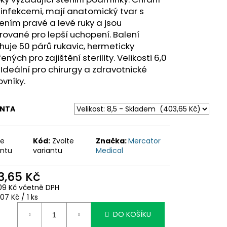
infekcemi, mají anatomický tvar s
šením pravé a levé ruky a jsou
rované pro lepší uchopení. Balení
uje 50 párů rukavic, hermeticky
ených pro zajištění sterility. Velikosti 6,0
. Ideální pro chirurgy a zdravotnické
vníky.
ANTA
te
Kód:
Zvolte
Značka:
Mercator
antu
variantu
Medical
3,65 Kč
09 Kč včetně DPH
ná
07 Kč / 1 ks
:
DO KOŠÍKU