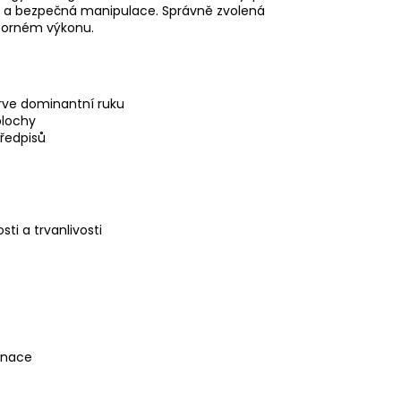
ení a bezpečná manipulace. Správně zvolená
dborném výkonu.
prve dominantní ruku
plochy
předpisů
ti a trvanlivosti
minace