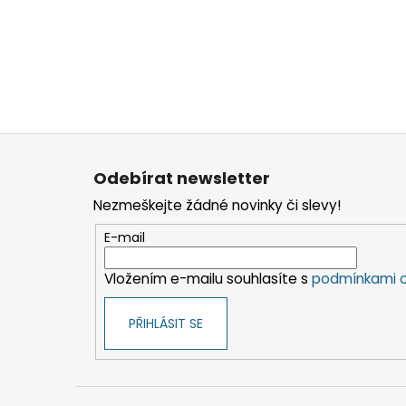
Z
á
Odebírat newsletter
p
Nezmeškejte žádné novinky či slevy!
a
t
E-mail
í
Vložením e-mailu souhlasíte s
podmínkami o
PŘIHLÁSIT SE