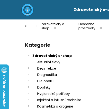
K
Přejít
na
o
Zdravotnický e-
obsah
Zpět
Zpět
š
do
do
í
Zdravotnický e-
Ochranné
Domů
k
obchodu
obchodu
shop
prostředky
P
o
Kategorie
Přeskočit
s
kategorie
t
Zdravotnický e-shop
r
Aktuální slevy
a
Dezinfekce
n
Diagnostika
n
Dle oboru
í
Doplňky
p
Hygienické potřeby
a
Injekční a infuzní technika
n
Kosmetika a drogerie