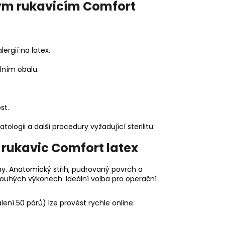
kým rukavicím Comfort
ergií na latex.
lním obalu.
st.
tologii a další procedury vyžadující sterilitu.
 rukavic Comfort latex
my. Anatomický střih, pudrovaný povrch a
louhých výkonech. Ideální volba pro operační
ení 50 párů) lze provést rychle online.