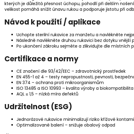
kterých je důležitá přesnost úchopu, pohodlí při delším noš
velikost pomáhá snížit únavu rukou a podporuje jistotu při o
Návod k použití / aplikace
Uchopte sterilní rukavice za manžetu a navlékněte nej
Následně navlékněte druhou rukavici bez dotyku vnější 
Po ukončení zákroku sejměte a zlikvidujte dle místních 
Certifikace a normy
CE značení dle 93/42/EEC – zdravotnický prostředek
EN 455-1 až 4 – testy nepropustnosti, pevnosti, bezpečnos
EN 374 – ochrana proti mikroorganismům
ISO 13485 a ISO 10993 – kvalita výroby a biokompatibilita
AQL ≤ 1,5 – nízká míra defektů
Udržitelnost (ESG)
Jednorázové rukavice minimalizují riziko křížové konta
Optimalizované balení – snižuje obalový odpad