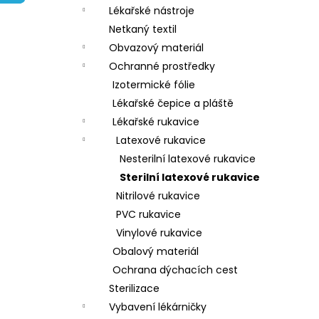
e
Lékařské nástroje
l
Netkaný textil
Obvazový materiál
Ochranné prostředky
Izotermické fólie
Lékařské čepice a pláště
Lékařské rukavice
Latexové rukavice
Nesterilní latexové rukavice
Sterilní latexové rukavice
Nitrilové rukavice
PVC rukavice
Vinylové rukavice
Obalový materiál
Ochrana dýchacích cest
Sterilizace
Vybavení lékárničky