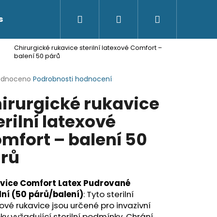
Hledat
Přihlášení
Nákupní
s
Kontakty
Chirurgické rukavice sterilní latexové Comfort –
košík
balení 50 párů
rné
odnoceno
Podrobnosti hodnocení
cení
irurgické rukavice
ktu
erilní latexové
mfort – balení 50
ček.
rů
vice Comfort Latex Pudrované
lní (50 párů/balení)
: Tyto sterilní
ové rukavice jsou určené pro invazivní
ky vyžadující sterilní podmínky. Chrání