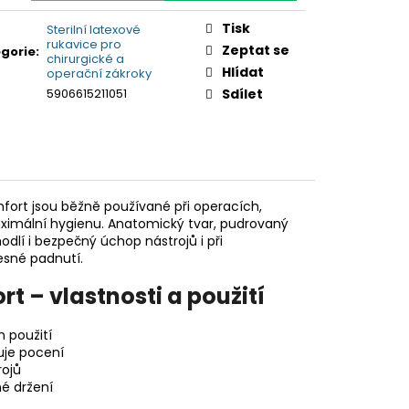
Tisk
Sterilní latexové
rukavice pro
Zeptat se
gorie
:
chirurgické a
Hlídat
operační zákroky
5906615211051
Sdílet
mfort jsou běžně používané při operacích,
aximální hygienu. Anatomický tvar, pudrovaný
odlí i bezpečný úchop nástrojů i při
řesné padnutí.
rt – vlastnosti a použití
 použití
uje pocení
ojů
né držení