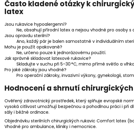
Často kladené otázky k chirurgic
latex
Jsou rukavice hypoalergenní?
Ne, obsahují přírodní latex a nejsou vhodné pro osoby s al
Jsou opravdu sterilní?
Ano, každý pár je balen samostatně v individuálním steri
Mohu je použít opakovaně?
Ne, určeno pouze k jednorázovému použití.
Jak správně skladovat latexové rukavice?
Skladujte v suchu při 5–30 °C, mimo přímé světlo a vlhko
Pro jaké zákroky jsou vhodné?
Pro operační zákroky, invazivní výkony, gynekologii, stoma
Hodnocení a shrnutí chirurgických
Ověřený zdravotnický prostředek, který splňuje evropské nor
vysoká citlivost umožňují bezpečnou a pohodlnou práci i při d
sály i běžné ordinace.
Objednávku sterilních chirurgických rukavic Comfort latex (bal
Vhodné pro ambulance, kliniky i nemocnice.