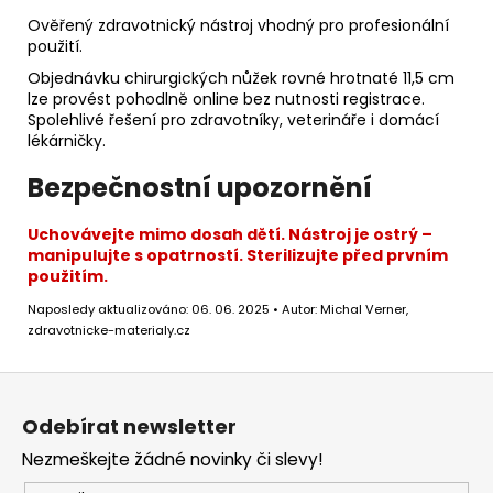
Ověřený zdravotnický nástroj vhodný pro profesionální
použití.
Objednávku chirurgických nůžek rovné hrotnaté 11,5 cm
lze provést pohodlně online bez nutnosti registrace.
Spolehlivé řešení pro zdravotníky, veterináře i domácí
lékárničky.
Bezpečnostní upozornění
Uchovávejte mimo dosah dětí. Nástroj je ostrý –
manipulujte s opatrností. Sterilizujte před prvním
použitím.
Naposledy aktualizováno: 06. 06. 2025 • Autor: Michal Verner,
zdravotnicke-materialy.cz
Z
á
Odebírat newsletter
p
Nezmeškejte žádné novinky či slevy!
a