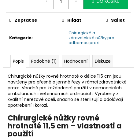
č
DO KOŠÍKU
u
j
e
Zeptat se
Hlídat
Sdílet
m
Chirurgické a
e
Kategorie
:
zdravotnické nůžky pro
odbornou praxi
Popis
Podobné (1)
Hodnocení
Diskuze
Chirurgické nůžky rovné hrotnaté o délce 11,5 cm jsou
navrženy pro přesné a jemné řezy v rámci zdravotnické
praxe. Vhodné pro každodenní použití v nemocnicích,
ambulancích i veterinárních ordinacích. Vyrobeny z
kvalitní nerezové oceli, snadno se sterilizují a odolávají
opotřebení i korozi.
Chirurgické nůžky rovné
hrotnaté 11,5 cm – vlastnosti a
použití