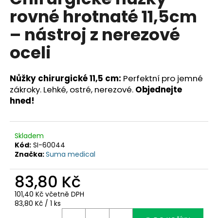
je
a
rovné hrotnaté 11,5cm
0,0
z
j
– nástroj z nerezové
5
í
hvězdiček.
oceli
t
?
Nůžky chirurgické 11,5 cm:
Perfektní pro jemné
zákroky. Lehké, ostré, nerezové.
Objednejte
hned!
HLEDAT
Skladem
Kód:
SI-60044
D
Značka:
Suma medical
o
p
83,80 Kč
o
101,40 Kč včetně DPH
r
Měrná
83,80 Kč / 1 ks
u
cena: