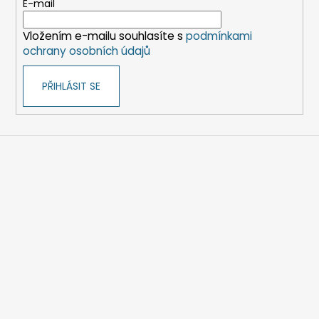
t
E-mail
í
Vložením e-mailu souhlasíte s
podmínkami
ochrany osobních údajů
PŘIHLÁSIT SE