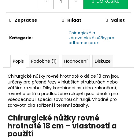
č
DO KOŠÍKU
u
j
e
Zeptat se
Hlídat
Sdílet
m
Chirurgické a
e
Kategorie
:
zdravotnické nůžky pro
odbornou praxi
Popis
Podobné (1)
Hodnocení
Diskuze
Chirurgické nůžky rovné hrotnaté o délce 18 cm jsou
určeny pro přesné řezy v hlubších strukturách nebo
větším rozsahu. Díky kombinaci ostrého zakončení,
rovného ostří a prodloužené rukojeti jsou ideální pro
všeobecnou i specializovanou chirurgii. Vhodné pro
zdravotnická zařízení i terénní zásahy.
Chirurgické nůžky rovné
hrotnaté 18 cm – vlastnosti a
použití