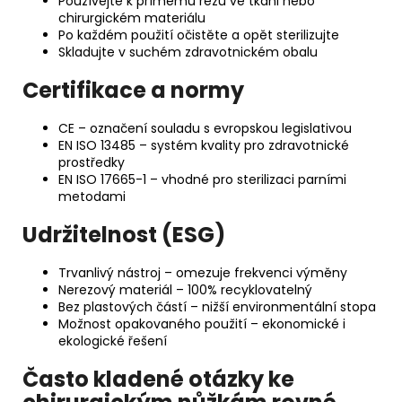
Používejte k přímému řezu ve tkáni nebo
chirurgickém materiálu
Po každém použití očistěte a opět sterilizujte
Skladujte v suchém zdravotnickém obalu
Certifikace a normy
CE – označení souladu s evropskou legislativou
EN ISO 13485 – systém kvality pro zdravotnické
prostředky
EN ISO 17665-1 – vhodné pro sterilizaci parními
metodami
Udržitelnost (ESG)
Trvanlivý nástroj – omezuje frekvenci výměny
Nerezový materiál – 100% recyklovatelný
Bez plastových částí – nižší environmentální stopa
Možnost opakovaného použití – ekonomické i
ekologické řešení
Často kladené otázky ke