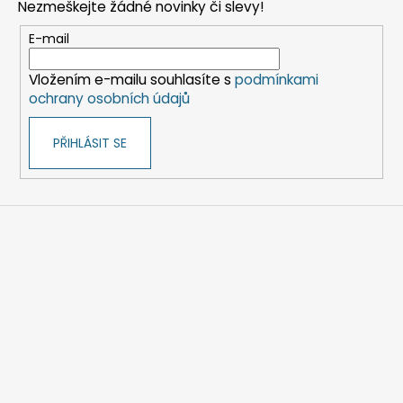
Nezmeškejte žádné novinky či slevy!
a
t
E-mail
í
Vložením e-mailu souhlasíte s
podmínkami
ochrany osobních údajů
PŘIHLÁSIT SE