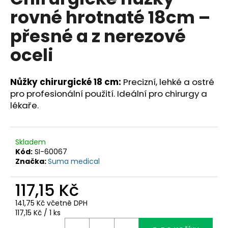
je
a
rovné hrotnaté 18cm –
0,0
z
j
přesné a z nerezové
5
í
hvězdiček.
oceli
t
?
Nůžky chirurgické 18 cm:
Precizní, lehké a ostré
pro profesionální použití. Ideální pro chirurgy a
lékaře.
HLEDAT
Skladem
Kód:
SI-60067
D
Značka:
Suma medical
o
p
117,15 Kč
o
141,75 Kč včetně DPH
r
Měrná
117,15 Kč / 1 ks
u
cena: