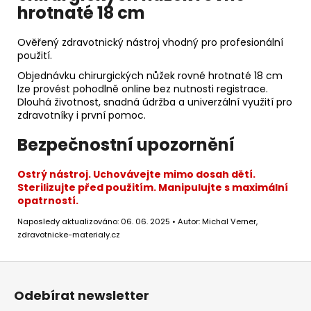
hrotnaté 18 cm
Ověřený zdravotnický nástroj vhodný pro profesionální
použití.
Objednávku chirurgických nůžek rovné hrotnaté 18 cm
lze provést pohodlně online bez nutnosti registrace.
Dlouhá životnost, snadná údržba a univerzální využití pro
zdravotníky i první pomoc.
Bezpečnostní upozornění
Ostrý nástroj. Uchovávejte mimo dosah dětí.
Sterilizujte před použitím. Manipulujte s maximální
opatrností.
Naposledy aktualizováno: 06. 06. 2025 • Autor: Michal Verner,
zdravotnicke-materialy.cz
Z
á
Odebírat newsletter
p