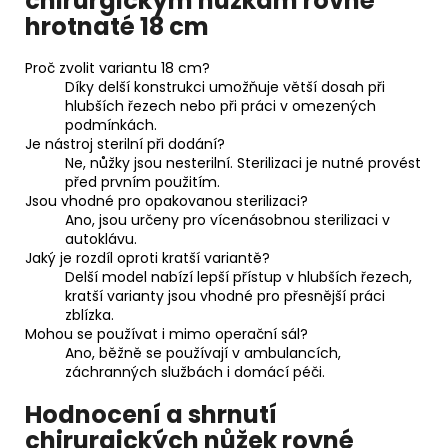
chirurgickým nůžkám rovné
hrotnaté 18 cm
Proč zvolit variantu 18 cm?
Díky delší konstrukci umožňuje větší dosah při
hlubších řezech nebo při práci v omezených
podmínkách.
Je nástroj sterilní při dodání?
Ne, nůžky jsou nesterilní. Sterilizaci je nutné provést
před prvním použitím.
Jsou vhodné pro opakovanou sterilizaci?
Ano, jsou určeny pro vícenásobnou sterilizaci v
autoklávu.
Jaký je rozdíl oproti kratší variantě?
Delší model nabízí lepší přístup v hlubších řezech,
kratší varianty jsou vhodné pro přesnější práci
zblízka.
Mohou se používat i mimo operační sál?
Ano, běžně se používají v ambulancích,
záchranných službách i domácí péči.
Hodnocení a shrnutí
chirurgických nůžek rovné