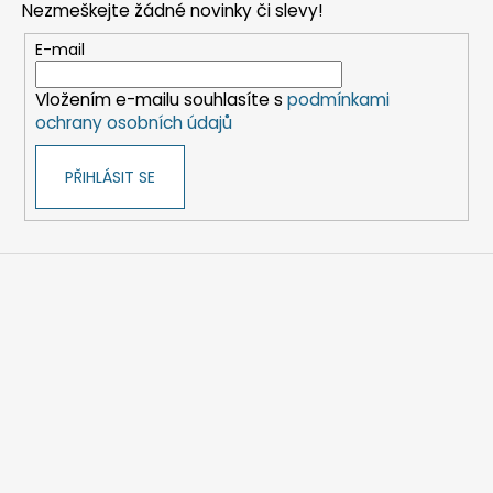
Nezmeškejte žádné novinky či slevy!
a
t
E-mail
í
Vložením e-mailu souhlasíte s
podmínkami
ochrany osobních údajů
PŘIHLÁSIT SE