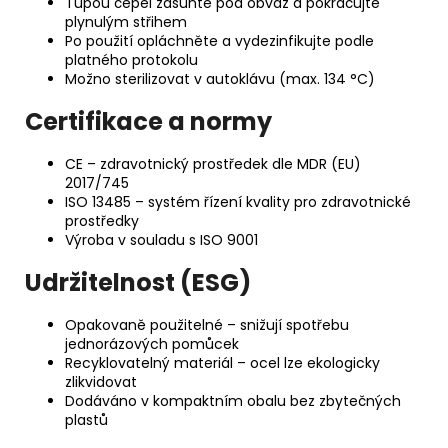
Tupou čepel zasuňte pod obvaz a pokračujte
plynulým střihem
Po použití opláchněte a vydezinfikujte podle
platného protokolu
Možno sterilizovat v autoklávu (max. 134 °C)
Certifikace a normy
CE – zdravotnický prostředek dle MDR (EU)
2017/745
ISO 13485 – systém řízení kvality pro zdravotnické
prostředky
Výroba v souladu s ISO 9001
Udržitelnost (ESG)
Opakovaně použitelné – snižují spotřebu
jednorázových pomůcek
Recyklovatelný materiál – ocel lze ekologicky
zlikvidovat
Dodáváno v kompaktním obalu bez zbytečných
plastů