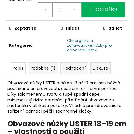
č
cena:
u
DO KOŠÍKU
j
e
m
Zeptat se
Hlídat
Sdílet
e
Chirurgické a
Kategorie
:
zdravotnické nůžky pro
odbornou praxi
Popis
Podobné (1)
Hodnocení
Diskuze
Obvazové nůžky LISTER o délce 18 až 19 cm jsou běžně
používané při převazech, ošetření ran i první pomoci.
Díky zalomenému tvaru a tupé spodní čepeli
minimalizují riziko poranění při stříhání obvazového
materiálu v blízkosti pokožky. Vhodné pro zdravotnická
zařízení, domácí péči i záchranné složky.
Obvazové nůžky LISTER 18–19 cm
– vlastnosti a použití