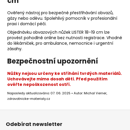
cm
Ověřený nástroj pro bezpečné přestřihávání obvazů,
gázy nebo oděvu. Spolehlivý pomocník v profesionální
praxi i domácí péči.
Objednávku obvazových nůžek LISTER 18–19 cm lze
provést pohodlně online bez nutnosti registrace. Vhodné
do lékárniček, pro ambulance, nemocnice i urgentní
zásahy.
Bezpečnostní upozornění
Nůžky nejsou určeny ke stříhání tvrdých materiálů.
Uchovávejte mimo dosah dětí. Před použitím
ověřte nepoškozenost ostří.
Naposledy aktualizováno: 07. 06. 2025 • Autor: Michal Verner,
zdravotnicke-materialy.cz
Z
á
Odebírat newsletter
p