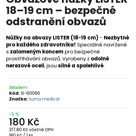
je
a
18–19 cm – bezpečné
0,0
z
j
odstranění obvazů
5
í
hvězdiček.
t
Nůžky na obvazy LISTER (18-19 cm)
-
Nezbytné
?
pro každého zdravotníka!
Speciálně navržené
s
zalomeným koncem
pro bezpečné
prostřihávání obvazů. Vyrobeny z
odolné
nerezové oceli
, jsou
silné a spolehlivé
.
HLEDAT
Skladem
Kód:
SI-60066
D
Značka:
Suma medical
o
p
–5 %
o
180 Kč
r
u
217,80 Kč včetně DPH
Měrná
180 Kč / 1 ks