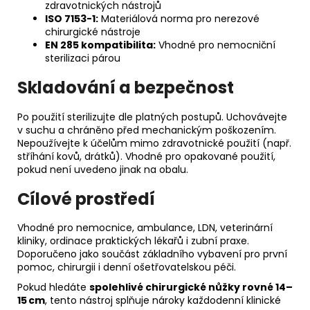
zdravotnických nástrojů
ISO 7153-1:
Materiálová norma pro nerezové
chirurgické nástroje
EN 285 kompatibilita:
Vhodné pro nemocniční
sterilizaci párou
Skladování a bezpečnost
Po použití sterilizujte dle platných postupů. Uchovávejte
v suchu a chráněno před mechanickým poškozením.
Nepoužívejte k účelům mimo zdravotnické použití (např.
stříhání kovů, drátků). Vhodné pro opakované použití,
pokud není uvedeno jinak na obalu.
Cílové prostředí
Vhodné pro nemocnice, ambulance, LDN, veterinární
kliniky, ordinace praktických lékařů i zubní praxe.
Doporučeno jako součást základního vybavení pro první
pomoc, chirurgii i denní ošetřovatelskou péči.
Pokud hledáte
spolehlivé chirurgické nůžky rovné 14–
15 cm
, tento nástroj splňuje nároky každodenní klinické