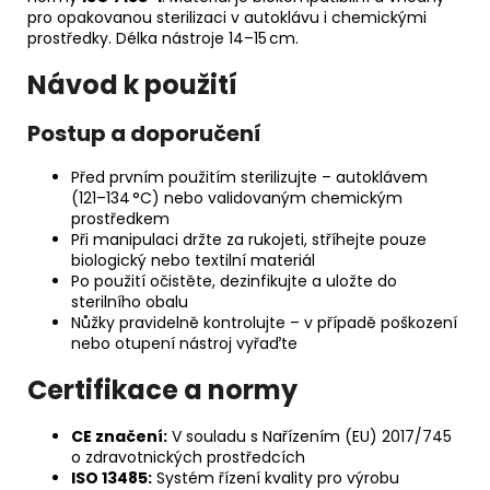
pro opakovanou sterilizaci v autoklávu i chemickými
prostředky. Délka nástroje 14–15 cm.
Návod k použití
Postup a doporučení
Před prvním použitím sterilizujte – autoklávem
(121–134 °C) nebo validovaným chemickým
prostředkem
Při manipulaci držte za rukojeti, stříhejte pouze
biologický nebo textilní materiál
Po použití očistěte, dezinfikujte a uložte do
sterilního obalu
Nůžky pravidelně kontrolujte – v případě poškození
nebo otupení nástroj vyřaďte
Certifikace a normy
CE značení:
V souladu s Nařízením (EU) 2017/745
o zdravotnických prostředcích
ISO 13485:
Systém řízení kvality pro výrobu