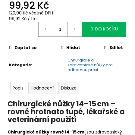
č
99,92 Kč
u
120,90 Kč včetně DPH
j
Měrná
99,92 Kč / 1 ks
e
cena:
m
DO KOŠÍKU
e
Zeptat se
Hlídat
Sdílet
Chirurgické a
Kategorie
:
zdravotnické nůžky pro
odbornou praxi
Popis
Hodnocení
Diskuze
Chirurgické nůžky 14–15 cm –
rovné hrotnato tupé, lékařské a
veterinární použití
Chirurgické nůžky rovné 14–15 cm
jsou zdravotnický