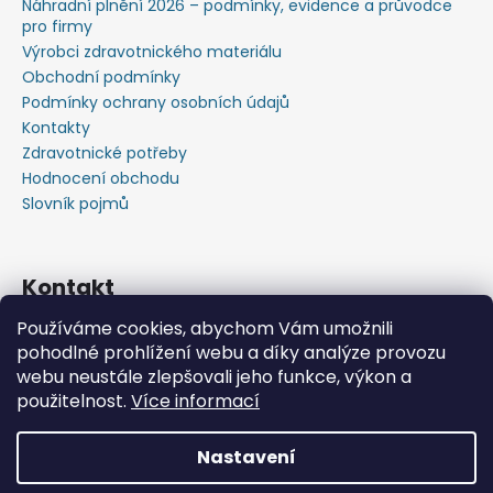
Náhradní plnění 2026 – podmínky, evidence a průvodce
pro firmy
Výrobci zdravotnického materiálu
Obchodní podmínky
Podmínky ochrany osobních údajů
Kontakty
Zdravotnické potřeby
Hodnocení obchodu
Slovník pojmů
Kontakt
Používáme cookies, abychom Vám umožnili
+420603583759 ,+420734720049
pohodlné prohlížení webu a díky analýze provozu
https://www.facebook.com/profile.php?id=615793934
webu neustále zlepšovali jeho funkce, výkon a
37445
použitelnost.
Více informací
https://www.youtube.com/@michalverner7685
Nastavení
Vytvořil Shoptet