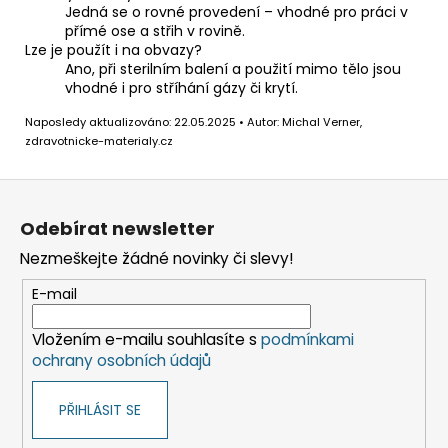
Jedná se o rovné provedení – vhodné pro práci v
přímé ose a střih v rovině.
Lze je použít i na obvazy?
Ano, při sterilním balení a použití mimo tělo jsou
vhodné i pro stříhání gázy či krytí.
Naposledy aktualizováno: 22.05.2025 • Autor: Michal Verner,
zdravotnicke-materialy.cz
Z
á
Odebírat newsletter
p
Nezmeškejte žádné novinky či slevy!
a
t
E-mail
í
Vložením e-mailu souhlasíte s
podmínkami
ochrany osobních údajů
PŘIHLÁSIT SE