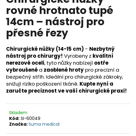
je
a
rovné hrotnato tupé
0,0
z
j
14cm – nástroj pro
5
í
hvězdiček.
přesné řezy
t
?
Chirurgické nůžky (14-15 cm)
-
Nezbytný
nástroj pro chirurgy!
Vyrobeny z
kvalitní
nerezové oceli
, tyto nůžky nabízejí
ostře
vybroušené
a
zaoblené hroty
pro precizní a
HLEDAT
bezpečný střih. Ideální pro chirurgické zákroky,
snižují riziko poškození tkáně.
Kupte nyní a
zaručte preciznost ve vaší chirurgické praxi!
D
o
p
Skladem
o
Kód:
SI-60049
r
Značka:
Suma medical
u