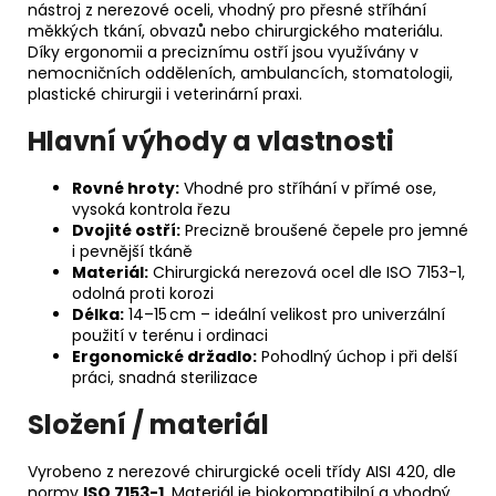
nástroj z nerezové oceli, vhodný pro přesné stříhání
měkkých tkání, obvazů nebo chirurgického materiálu.
Díky ergonomii a preciznímu ostří jsou využívány v
nemocničních odděleních, ambulancích, stomatologii,
plastické chirurgii i veterinární praxi.
Hlavní výhody a vlastnosti
Rovné hroty:
Vhodné pro stříhání v přímé ose,
vysoká kontrola řezu
Dvojité ostří:
Precizně broušené čepele pro jemné
i pevnější tkáně
Materiál:
Chirurgická nerezová ocel dle ISO 7153-1,
odolná proti korozi
Délka:
14–15 cm – ideální velikost pro univerzální
použití v terénu i ordinaci
Ergonomické držadlo:
Pohodlný úchop i při delší
práci, snadná sterilizace
Složení / materiál
Vyrobeno z nerezové chirurgické oceli třídy AISI 420, dle
normy
ISO 7153-1
. Materiál je biokompatibilní a vhodný