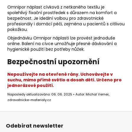
Omnipor náplast cívková z netkaného textilu je
spolehlivý fixační prostředek s důrazem na komfort a
bezpečnost. Je ideální volbou pro zdravotnické
profesionály i domácí péči, zejména u pacientů s citlivou
pokožkou.
Objednávku Omnipor náplasti lze provést jednoduše
online. Balení na cívce umožňuje přesné dávkování a
hygienické použití bez potřeby nůžek.
Bezpečnostní upozornění
Nepoužívejte na otevřené rány. Uchovávejte v
suchu, mimo přímé světlo a dosah dětí. Určeno pro
jednorázové použití.
Naposledy aktualizováno: 06. 06. 2025 • Autor: Michal Verner,
zdravotnicke-materialy.cz
Z
á
Odebírat newsletter
p