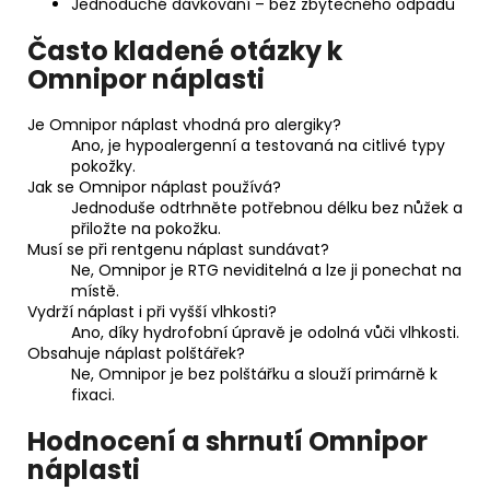
Jednoduché dávkování – bez zbytečného odpadu
Často kladené otázky k
Omnipor náplasti
Je Omnipor náplast vhodná pro alergiky?
Ano, je hypoalergenní a testovaná na citlivé typy
pokožky.
Jak se Omnipor náplast používá?
Jednoduše odtrhněte potřebnou délku bez nůžek a
přiložte na pokožku.
Musí se při rentgenu náplast sundávat?
Ne, Omnipor je RTG neviditelná a lze ji ponechat na
místě.
Vydrží náplast i při vyšší vlhkosti?
Ano, díky hydrofobní úpravě je odolná vůči vlhkosti.
Obsahuje náplast polštářek?
Ne, Omnipor je bez polštářku a slouží primárně k
fixaci.
Hodnocení a shrnutí Omnipor
náplasti