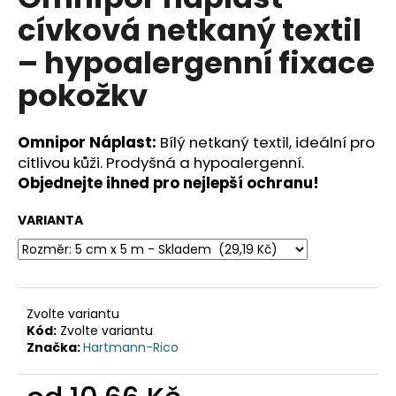
je
a
cívková netkaný textil
0,0
z
j
– hypoalergenní fixace
5
í
hvězdiček.
pokožkv
t
?
Omnipor Náplast:
Bílý netkaný textil, ideální pro
citlivou kůži. Prodyšná a hypoalergenní.
Objednejte ihned pro nejlepší ochranu!
HLEDAT
VARIANTA
D
o
Zvolte variantu
p
Kód:
Zvolte variantu
o
Značka:
Hartmann-Rico
r
u