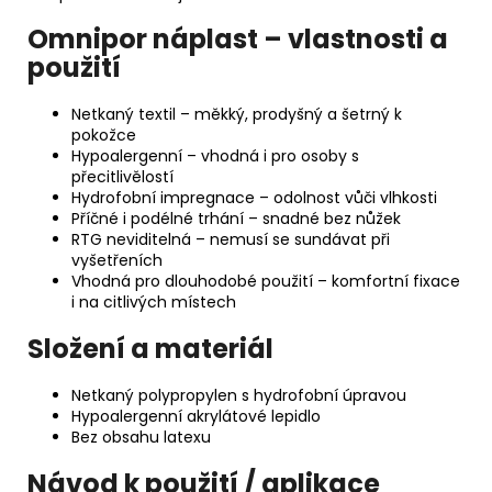
Omnipor náplast – vlastnosti a
použití
Netkaný textil – měkký, prodyšný a šetrný k
pokožce
Hypoalergenní – vhodná i pro osoby s
přecitlivělostí
Hydrofobní impregnace – odolnost vůči vlhkosti
Příčné i podélné trhání – snadné bez nůžek
RTG neviditelná – nemusí se sundávat při
vyšetřeních
Vhodná pro dlouhodobé použití – komfortní fixace
i na citlivých místech
Složení a materiál
Netkaný polypropylen s hydrofobní úpravou
Hypoalergenní akrylátové lepidlo
Bez obsahu latexu
Návod k použití / aplikace