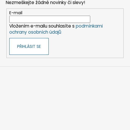
Nezmeškejte žádné novinky či slevy!
a
t
E-mail
í
Vložením e-mailu souhlasíte s
podmínkami
ochrany osobních údajů
PŘIHLÁSIT SE