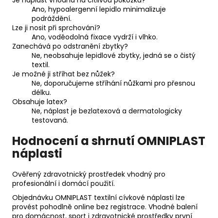
Je náplast vhodná na citlivou pokožku?
Ano, hypoalergenní lepidlo minimalizuje
podráždění.
Lze ji nosit při sprchování?
Ano, voděodolná fixace vydrží i vlhko.
Zanechává po odstranění zbytky?
Ne, neobsahuje lepidlové zbytky, jedná se o čistý
textil.
Je možné ji stříhat bez nůžek?
Ne, doporučujeme stříhání nůžkami pro přesnou
délku.
Obsahuje latex?
Ne, náplast je bezlatexová a dermatologicky
testovaná.
Hodnocení a shrnutí OMNIPLAST
náplasti
Ověřený zdravotnický prostředek vhodný pro
profesionální i domácí použití.
Objednávku OMNIPLAST textilní cívkové náplasti lze
provést pohodlně online bez registrace. Vhodné balení
pro domácnost, sport i zdravotnické prostředky první