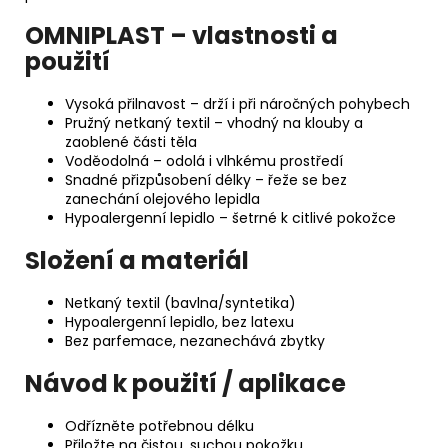
OMNIPLAST – vlastnosti a
použití
Vysoká přilnavost – drží i při náročných pohybech
Pružný netkaný textil – vhodný na klouby a
zaoblené části těla
Voděodolná – odolá i vlhkému prostředí
Snadné přizpůsobení délky – řeže se bez
zanechání olejového lepidla
Hypoalergenní lepidlo – šetrné k citlivé pokožce
Složení a materiál
Netkaný textil (bavlna/syntetika)
Hypoalergenní lepidlo, bez latexu
Bez parfemace, nezanechává zbytky
Návod k použití / aplikace
Odřízněte potřebnou délku
Přiložte na čistou, suchou pokožku