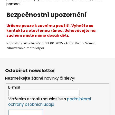
pomoci.
Bezpečnostní upozornění
Určeno pouze k zevnímu použití. Vyhněte se
kontaktu s otevřenou ránou. Uchovávejte na
suchém místě mimo dosah dětí.
Naposledy aktualizováno: 08. 06. 2025 • Autor: Michal Verner,
zdravotnicke-materialy.cz
Z
á
Odebírat newsletter
p
Nezmeškejte žádné novinky či slevy!
a
t
E-mail
í
Vložením e-mailu souhlasíte s
podmínkami
ochrany osobních údajů