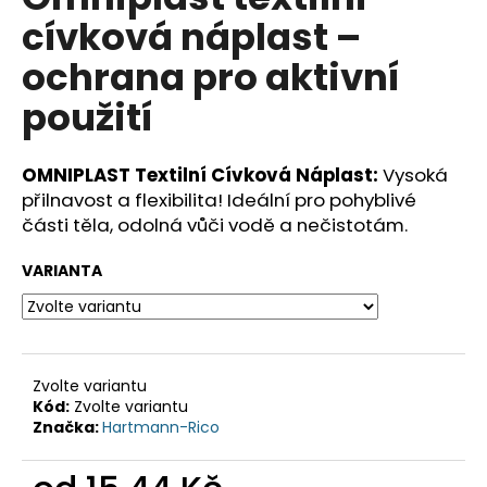
je
a
cívková náplast –
0,0
z
j
ochrana pro aktivní
5
í
hvězdiček.
použití
t
?
OMNIPLAST Textilní Cívková Náplast:
Vysoká
přilnavost a flexibilita! Ideální pro pohyblivé
části těla, odolná vůči vodě a nečistotám.
HLEDAT
VARIANTA
D
o
Zvolte variantu
p
Kód:
Zvolte variantu
o
Značka:
Hartmann-Rico
r
u