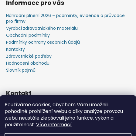
Informace pro vás
Náhradní plnění 2026 – podmínky, evidence a průvodce
pro firmy
Výrobci zdravotnického materiálu
Obchodní podmínky
Podmínky ochrany osobních údajů
Kontakty
Zdravotnické potřeby
Hodnocení obchodu
Slovník pojmů
Kontakt
Používáme cookies, abychom Vám umožnili
+420603583759 ,+420734720049
pohodlné prohlížení webu a díky analýze provozu
https://www.facebook.com/profile.php?id=615793934
webu neustále zlepšovali jeho funkce, výkon a
37445
použitelnost.
Více informací
https://www.youtube.com/@michalverner7685