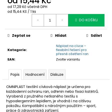
od
15,44 Kč
č
u
od
17,29 Kč
včetně DPH
j
Měrná
od 15,44 Kč / 1 ks
cena:
e
DO KOŠÍKU
m
e
Zeptat se
Hlídat
Sdílet
Náplast na cívce –
Kategorie
:
flexibilní řešení pro
přesné ošetření ran
EAN
:
Zvolte variantu
Popis
Hodnocení
Diskuze
OMNIPLAST textilní cívková náplast je určena pro
každodenní ochranu ran, odřenin nebo fixaci katétrů.
Vyrobená z pružného netkaného textilu s
hypoalergenním lepidlem, je vhodná i na citlivou
pokožku. Kompatibilní s náročným použitím – sport,
práce či zdravotnická zařízení.