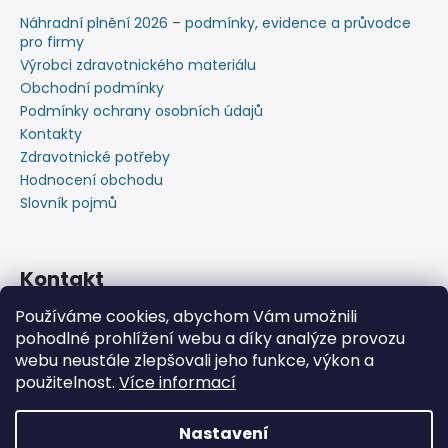
Náhradní plnění 2026 – podmínky, evidence a průvodce
pro firmy
Výrobci zdravotnického materiálu
Obchodní podmínky
Podmínky ochrany osobních údajů
Kontakty
Zdravotnické potřeby
Hodnocení obchodu
Slovník pojmů
Kontakt
Používáme cookies, abychom Vám umožnili
+420603583759 ,+420734720049
pohodlné prohlížení webu a díky analýze provozu
https://www.facebook.com/profile.php?id=615793934
webu neustále zlepšovali jeho funkce, výkon a
37445
použitelnost.
Více informací
https://www.youtube.com/@michalverner7685
Nastavení