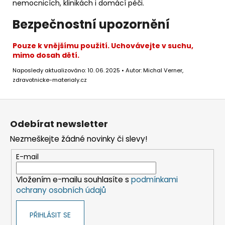
nemocnicích, klinikách i domácí péči.
Bezpečnostní upozornění
Pouze k vnějšímu použití. Uchovávejte v suchu,
mimo dosah dětí.
Naposledy aktualizováno: 10. 06. 2025 • Autor: Michal Verner,
zdravotnicke-materialy.cz
Z
á
Odebírat newsletter
p
Nezmeškejte žádné novinky či slevy!
a
t
E-mail
í
Vložením e-mailu souhlasíte s
podmínkami
ochrany osobních údajů
PŘIHLÁSIT SE