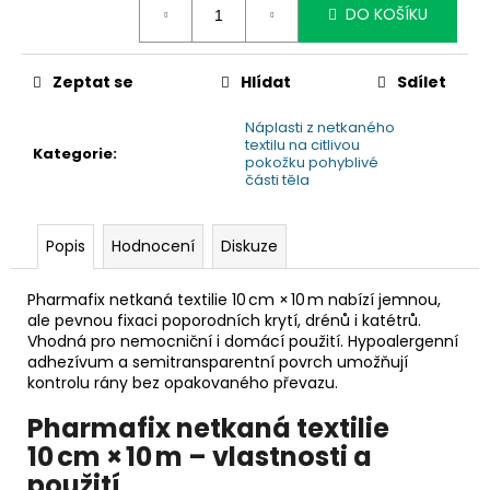
č
DO KOŠÍKU
u
j
e
Zeptat se
Hlídat
Sdílet
m
e
Náplasti z netkaného
textilu na citlivou
Kategorie
:
pokožku pohyblivé
části těla
Popis
Hodnocení
Diskuze
Pharmafix netkaná textilie 10 cm × 10 m nabízí jemnou,
ale pevnou fixaci poporodních krytí, drénů i katétrů.
Vhodná pro nemocniční i domácí použití. Hypoalergenní
adhezívum a semitransparentní povrch umožňují
kontrolu rány bez opakovaného převazu.
Pharmafix netkaná textilie
10 cm × 10 m – vlastnosti a
použití