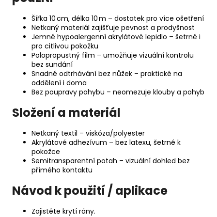
Šířka 10 cm, délka 10 m – dostatek pro více ošetření
Netkaný materiál zajišťuje pevnost a prodyšnost
Jemné hypoalergenní akrylátové lepidlo – šetrné i
pro citlivou pokožku
Polopropustný film – umožňuje vizuální kontrolu
bez sundání
Snadné odtrhávání bez nůžek – praktické na
oddělení i doma
Bez poupravy pohybu – neomezuje klouby a pohyb
Složení a materiál
Netkaný textil – viskóza/polyester
Akrylátové adhezívum – bez latexu, šetrné k
pokožce
Semitransparentní potah – vizuální dohled bez
přímého kontaktu
Návod k použití / aplikace
Zajistěte krytí rány.