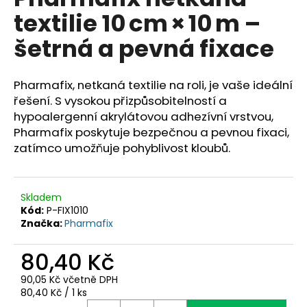
je
a
textilie 10 cm × 10 m –
0,0
z
j
šetrná a pevná fixace
5
í
hvězdiček.
t
Pharmafix, netkaná textilie na roli, je vaše ideální
?
řešení. S vysokou přizpůsobitelností a
hypoalergenní akrylátovou adhezívní vrstvou,
Pharmafix poskytuje bezpečnou a pevnou fixaci,
zatímco umožňuje pohyblivost kloubů.
HLEDAT
Skladem
Kód:
P-FIX1010
D
Značka:
Pharmafix
o
p
80,40 Kč
o
r
90,05 Kč včetně DPH
u
Měrná
80,40 Kč / 1 ks
cena: