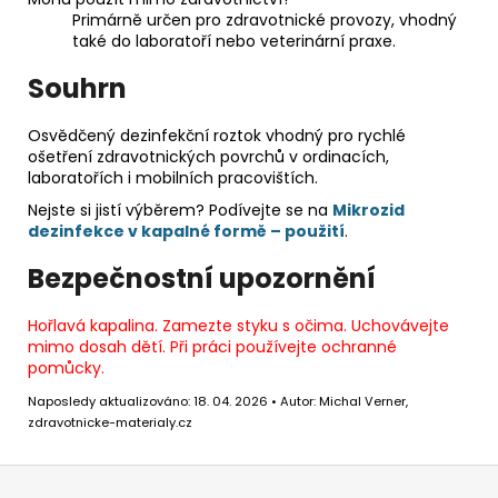
Primárně určen pro zdravotnické provozy, vhodný
také do laboratoří nebo veterinární praxe.
Souhrn
Osvědčený dezinfekční roztok vhodný pro rychlé
ošetření zdravotnických povrchů v ordinacích,
laboratořích i mobilních pracovištích.
Nejste si jistí výběrem? Podívejte se na
Mikrozid
dezinfekce v kapalné formě – použití
.
Bezpečnostní upozornění
Hořlavá kapalina. Zamezte styku s očima. Uchovávejte
mimo dosah dětí. Při práci používejte ochranné
pomůcky.
Naposledy aktualizováno: 18. 04. 2026 • Autor: Michal Verner,
zdravotnicke-materialy.cz
Z