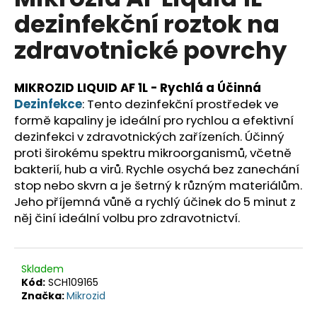
je
a
dezinfekční roztok na
0,0
z
j
zdravotnické povrchy
5
í
hvězdiček.
t
MIKROZID LIQUID AF 1L - Rychlá a Účinná
?
Dezinfekce
: Tento dezinfekční prostředek ve
formě kapaliny je ideální pro rychlou a efektivní
dezinfekci v zdravotnických zařízeních. Účinný
proti širokému spektru mikroorganismů, včetně
HLEDAT
bakterií, hub a virů. Rychle osychá bez zanechání
stop nebo skvrn a je šetrný k různým materiálům.
Jeho příjemná vůně a rychlý účinek do 5 minut z
něj činí ideální volbu pro zdravotnictví.
D
o
p
Skladem
o
Kód:
SCH109165
r
Značka:
Mikrozid
u