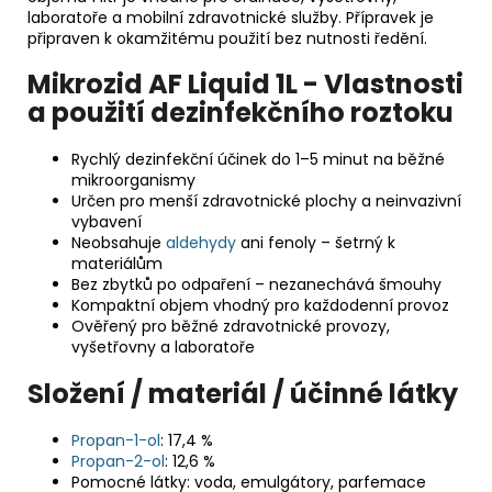
laboratoře a mobilní zdravotnické služby. Přípravek je
připraven k okamžitému použití bez nutnosti ředění.
Mikrozid AF Liquid 1L - Vlastnosti
a použití dezinfekčního roztoku
Rychlý dezinfekční účinek do 1–5 minut na běžné
mikroorganismy
Určen pro menší zdravotnické plochy a neinvazivní
vybavení
Neobsahuje
aldehydy
ani fenoly – šetrný k
materiálům
Bez zbytků po odpaření – nezanechává šmouhy
Kompaktní objem vhodný pro každodenní provoz
Ověřený pro běžné zdravotnické provozy,
vyšetřovny a laboratoře
Složení / materiál / účinné látky
Propan-1-ol
: 17,4 %
Propan-2-ol
: 12,6 %
Pomocné látky: voda, emulgátory, parfemace