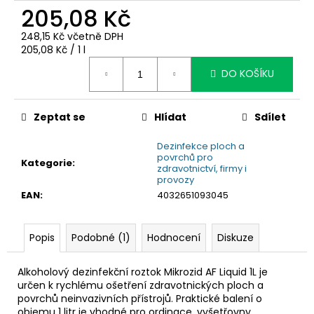
č
205,08 Kč
u
j
248,15 Kč včetně DPH
e
Měrná
205,08 Kč / 1 l
m
cena:
DO KOŠÍKU
e
Zeptat se
Hlídat
Sdílet
Dezinfekce ploch a
povrchů pro
Kategorie
:
zdravotnictví, firmy i
provozy
EAN
:
4032651093045
Popis
Podobné (1)
Hodnocení
Diskuze
Alkoholový dezinfekční roztok Mikrozid AF Liquid 1L je
určen k rychlému ošetření zdravotnických ploch a
povrchů neinvazivních přístrojů. Praktické balení o
objemu 1 litr je vhodné pro ordinace, vyšetřovny,