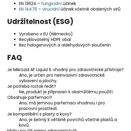
EN 13624 –
fungicidní
účinek
EN 14476
–
virucidní
účinek včetně obalených virů
Udržitelnost (ESG)
Vyrobeno v EU (Německo)
Recyklovatelný HDPE obal
Bez halogenových a aldehydových sloučenin
FAQ
Je Mikrozid AF Liquid 1L vhodný pro zdravotnické přístroje?
Ano, je určen pro neinvazivní zdravotnické
vybavení a plochy.
Je potřeba roztok ředit?
Ne, produkt je připraven k okamžitému použití.
Obsahuje parfemaci?
Ano, má jemnou parfemaci vhodnou i pro
pracovní prostředí.
Je kompatibilní s plasty a kovy?
Ano, je šetrný k většině povrchů včetně plastů a
kovů.
Mohu použít mimo zdravotnictví?