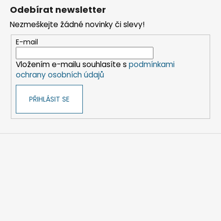
á
Odebírat newsletter
p
Nezmeškejte žádné novinky či slevy!
a
t
E-mail
í
Vložením e-mailu souhlasíte s
podmínkami
ochrany osobních údajů
PŘIHLÁSIT SE