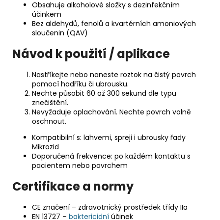
Obsahuje alkoholové složky s dezinfekčním
účinkem
Bez aldehydů, fenolů a kvartérních amoniových
sloučenin (QAV)
Návod k použití / aplikace
Nastříkejte nebo naneste roztok na čistý povrch
pomocí hadříku či ubrousku.
Nechte působit 60 až 300 sekund dle typu
znečištění.
Nevyžaduje oplachování. Nechte povrch volně
oschnout.
Kompatibilní s: lahvemi, spreji i ubrousky řady
Mikrozid
Doporučená frekvence: po každém kontaktu s
pacientem nebo povrchem
Certifikace a normy
CE značení – zdravotnický prostředek třídy IIa
EN 13727 –
baktericidní
účinek