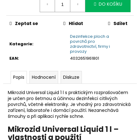
č
DO KOŠÍKU
u
j
e
Zeptat se
Hlídat
Sdílet
m
e
Dezinfekce ploch a
povrchů pro
Kategorie
:
zdravotnictví, firmy i
provozy
EAN
:
4032651961801
Popis
Hodnocení
Diskuze
Mikrozid Universal Liquid 1 l s praktickým rozprašovačem
je určen pro šetrnou a účinnou dezinfekci citlivých
povrchů, včetně elektroniky. Je vhodný pro zdravotnická
zařízení, laboratoře i domácí použití. Nezanechává
šmouhy a při aplikaci rychle schne.
Mikrozid Universal Liquid 1 l –
vlastnosti a použití