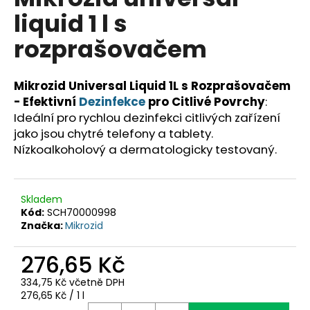
je
a
liquid 1 l s
0,0
z
j
rozprašovačem
5
í
hvězdiček.
t
Mikrozid Universal Liquid 1L s Rozprašovačem
?
- Efektivní
Dezinfekce
pro Citlivé Povrchy
:
Ideální pro rychlou dezinfekci citlivých zařízení
jako jsou chytré telefony a tablety.
Nízkoalkoholový a dermatologicky testovaný.
HLEDAT
Skladem
Kód:
SCH70000998
D
Značka:
Mikrozid
o
p
276,65 Kč
o
r
334,75 Kč včetně DPH
u
Měrná
276,65 Kč / 1 l
cena: