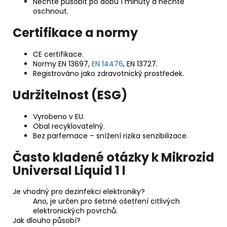
Nechte působit po dobu 1 minuty a nechte
oschnout.
Certifikace a normy
CE certifikace.
Normy EN 13697,
EN 14476
, EN 13727.
Registrováno jako zdravotnický prostředek.
Udržitelnost (ESG)
Vyrobeno v EU.
Obal recyklovatelný.
Bez parfemace – snížení rizika senzibilizace.
Často kladené otázky k Mikrozid
Universal Liquid 1 l
Je vhodný pro dezinfekci elektroniky?
Ano, je určen pro šetrné ošetření citlivých
elektronických povrchů.
Jak dlouho působí?