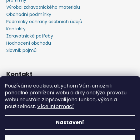
pro firmy
Výrobci zdravotnického materiálu
Obchodní podmínky
Podmínky ochrany osobních údajů
Kontakty
Zdravotnické potřeby
Hodnocení obchodu
Slovník pojmů
Kontakt
Používáme cookies, abychom Vám umožnili
+420603583759 ,+420734720049
pohodlné prohlížení webu a díky analýze provozu
https://www.facebook.com/profile.php?id=615793934
webu neustále zlepšovali jeho funkce, výkon a
37445
použitelnost.
Více informací
https://www.youtube.com/@michalverner7685
Nastavení
Vytvořil Shoptet
📦 Minimální objednávka již od 600 Kč bez DPH • Rychlý
Copyright 2026
Zdravotnický Materiál - Velkoobchod