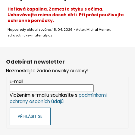
Hořlavá kapalina. Zamezte styku s očima.
Uchovávejte mimo dosah dětí. Při práci používejte
ochranné pomůcky.
Naposledy aktualizováno: 18. 04. 2026 • Autor: Michal Verner,
zdravotnicke-materialy.cz
Z
á
Odebírat newsletter
p
Nezmeškejte žádné novinky či slevy!
a
t
E-mail
í
Vložením e-mailu souhlasíte s
podmínkami
ochrany osobních údajů
PŘIHLÁSIT SE