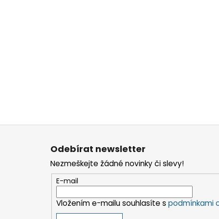
Z
á
Odebírat newsletter
p
Nezmeškejte žádné novinky či slevy!
a
t
E-mail
í
Vložením e-mailu souhlasíte s
podmínkami o