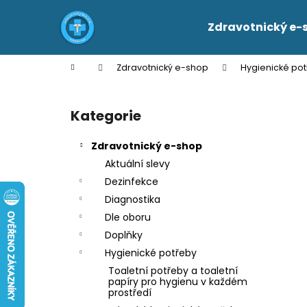
K
Přejít
na
o
Zdravotnický e-
obsah
Zpět
Zpět
š
do
do
í
Domů
Zdravotnický e-shop
Hygienické po
k
obchodu
obchodu
P
o
Kategorie
Přeskočit
s
kategorie
t
Zdravotnický e-shop
r
Aktuální slevy
a
Dezinfekce
n
Diagnostika
n
Dle oboru
í
Doplňky
p
Hygienické potřeby
a
Toaletní potřeby a toaletní
n
papíry pro hygienu v každém
prostředí
e