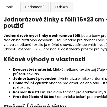
Popis
Hodnocení
Diskuze
Jednorázové žínky s fólií 16×23 cm 
použití
Jednorázové mycí žínky s ochrannou fólií
jsou určeny pro
tradičního textilního vybavení. Jsou vhodné pro domácí péči, zd
vrstva z netkané textilie je měkká a savá, zatímco vnitřní vod
vlhkostí. Rozměr 16 × 23 cm nabízí dostatečný prostor pro hy
Klíčové výhody a vlastnosti
Dvouvrstvý materiál:
Měkká netkaná textilie zajišťuje 
průsaku tekutin.
Jednorázové provedení:
Minimalizuje riziko kontamina
Univerzální využití:
Vhodné pro omytí celého těla – lze
roztokem.
Rozměr 16 × 23 cm:
Praktický formát pro efektivní mytí 
Praktické balení 50 ks:
Ekonomické balení pro pravideln
Složení / účinné látky