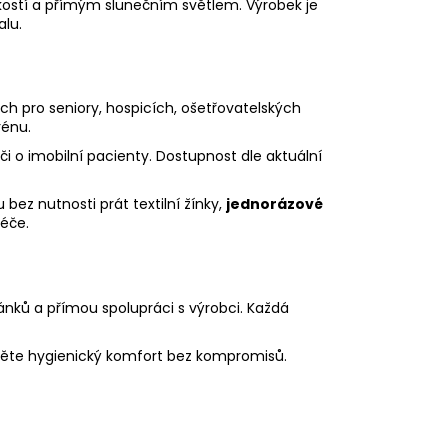
hkostí a přímým slunečním světlem. Výrobek je
alu.
h pro seniory, hospicích, ošetřovatelských
rénu.
i o imobilní pacienty. Dostupnost dle aktuální
bez nutnosti prát textilní žínky,
jednorázové
péče.
nků a přímou spolupráci s výrobci. Každá
těte hygienický komfort bez kompromisů.