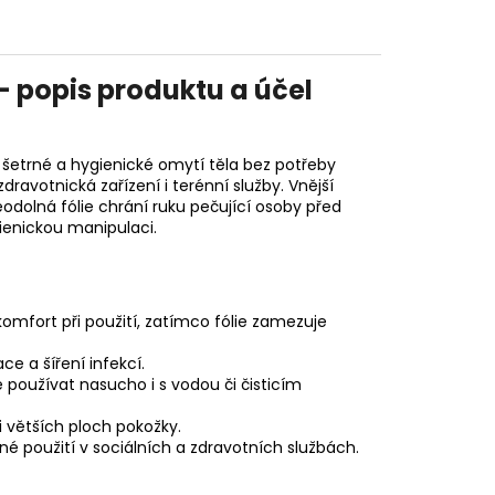
– popis produktu a účel
 šetrné a hygienické omytí těla bez potřeby
ravotnická zařízení i terénní služby. Vnější
ěodolná fólie chrání ruku pečující osoby před
gienickou manipulaci.
komfort při použití, zatímco fólie zamezuje
ce a šíření infekcí.
 používat nasucho i s vodou či čisticím
i větších ploch pokožky.
é použití v sociálních a zdravotních službách.