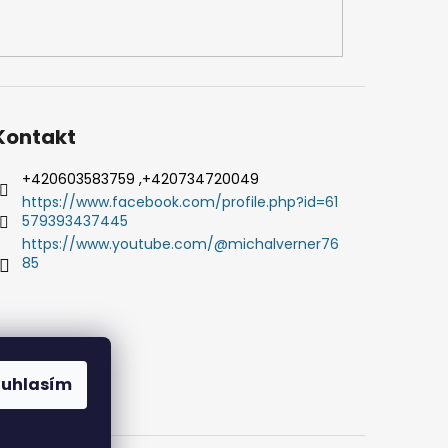
Kontakt
+420603583759 ,+420734720049
https://www.facebook.com/profile.php?id=61
579393437445
https://www.youtube.com/@michalverner76
85
ouhlasím