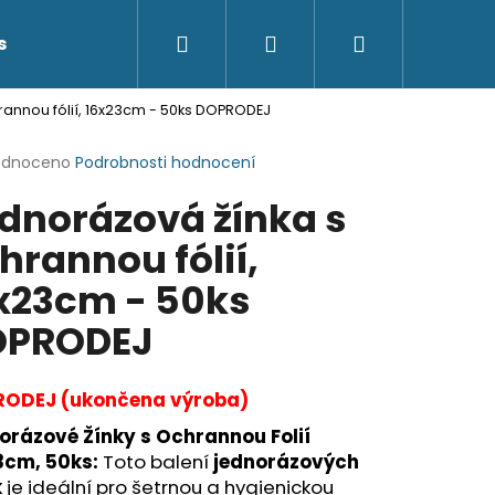
Hledat
Přihlášení
Nákupní
s
Kontakty
rannou fólií, 16x23cm - 50ks DOPRODEJ
košík
rné
odnoceno
Podrobnosti hodnocení
cení
dnorázová žínka s
ktu
hrannou fólií,
x23cm - 50ks
ček.
OPRODEJ
ODEJ (ukončena výroba)
orázové Žínky s Ochrannou Folií
3cm, 50ks:
Toto balení
jednorázových
k
je ideální pro šetrnou a hygienickou