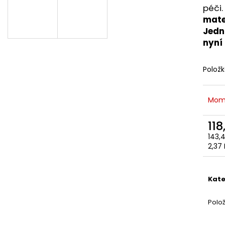
péči.
mate
Jedn
nyní
Polož
Mom
118
143,
Měr
2,37 
cena
Kate
Polo