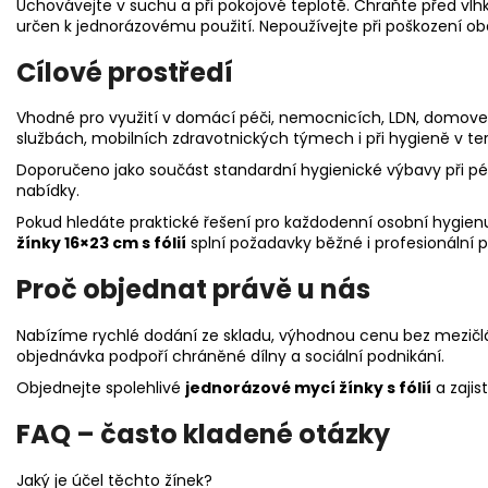
Uchovávejte v suchu a při pokojové teplotě. Chraňte před vl
určen k jednorázovému použití. Nepoužívejte při poškození ob
Cílové prostředí
Vhodné pro využití v domácí péči, nemocnicích, LDN, domovec
službách, mobilních zdravotnických týmech i při hygieně v te
Doporučeno jako součást standardní hygienické výbavy při péč
nabídky.
Pokud hledáte praktické řešení pro každodenní osobní hygienu 
žínky 16×23 cm s fólií
splní požadavky běžné i profesionální 
Proč objednat právě u nás
Nabízíme rychlé dodání ze skladu, výhodnou cenu bez mezičlá
objednávka podpoří chráněné dílny a sociální podnikání.
Objednejte spolehlivé
jednorázové mycí žínky s fólií
a zajis
FAQ – často kladené otázky
Jaký je účel těchto žínek?