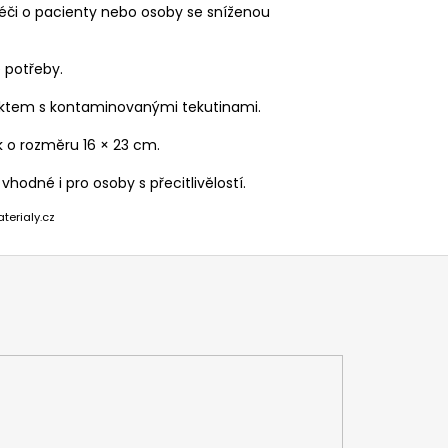
péči o pacienty nebo osoby se sníženou
e potřeby.
taktem s kontaminovanými tekutinami.
 o rozměru 16 × 23 cm.
odné i pro osoby s přecitlivělostí.
terialy.cz