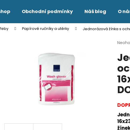
shop
Obchodní podmínky
Náš blog
O ná
třeby
Papírové ručníky a utěrky
Jednorázová žínka s och
Co potřebujete najít?
Průmě
Neoh
hodno
Je
produ
HLEDAT
je
oc
0,0
z
16
5
Doporučujeme
hvězdi
D
DOPR
Jedn
16x2
žíne