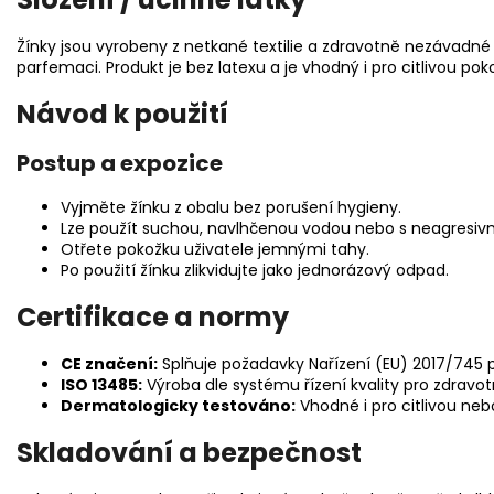
Žínky jsou vyrobeny z netkané textilie a zdravotně nezávadné f
parfemaci. Produkt je bez latexu a je vhodný i pro citlivou pok
Návod k použití
Postup a expozice
Vyjměte žínku z obalu bez porušení hygieny.
Lze použít suchou, navlhčenou vodou nebo s neagresivn
Otřete pokožku uživatele jemnými tahy.
Po použití žínku zlikvidujte jako jednorázový odpad.
Certifikace a normy
CE značení:
Splňuje požadavky Nařízení (EU) 2017/745 p
ISO 13485:
Výroba dle systému řízení kvality pro zdravot
Dermatologicky testováno:
Vhodné i pro citlivou ne
Skladování a bezpečnost