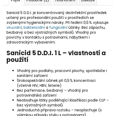
Sanicid 5 D.D.I. je koncentrovaný dezinfekční prostředek
určený pro profesionální použití v prostředích se
zvýšenými hygienickými nároky. Při ředění 0,5 % vykazuje
virucidní
,
baktericidní
a
fungicidní
účinky. Bez zápachu,
bezbarvý a bez výstražných symbolů. Vhodný pro
povrchy v kontaktu s potravinami, nábytkem i
zdravotnickým vybavením.
Sanicid 5 D.D.I. 1 L – vlastnosti a
použití
Vhodný pro podlahy, pracovní plochy, spotřebiče i
sanitární zařízení
Širokospektrální účinek při 0,5 % koncentraci
(včetně HIV, HBV, listerie)
Bez parfemace, bezbarvý – vhodný pro
potravinářská zařízení
Neobsahuje látky podléhající klasifikaci podle CLP –
bez výstražných symbolů
Jednoduchá příprava roztoku – neoplachuje (s
výjimkou případu styku s potravinami).