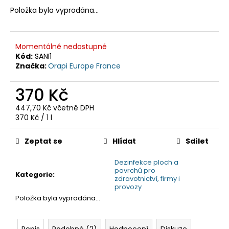
č
Položka byla vyprodána…
u
j
e
m
Momentálně nedostupné
e
Kód:
SANI1
Značka:
Orapi Europe France
370 Kč
447,70 Kč včetně DPH
Měrná
370 Kč / 1 l
cena:
Zeptat se
Hlídat
Sdílet
Dezinfekce ploch a
povrchů pro
Kategorie
:
zdravotnictví, firmy i
provozy
Položka byla vyprodána…
Popis
Podobné (2)
Hodnocení
Diskuze