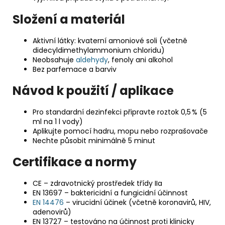
Složení a materiál
Aktivní látky: kvaterní amoniové soli (včetně
didecyldimethylammonium chloridu)
Neobsahuje
aldehydy
, fenoly ani alkohol
Bez parfemace a barviv
Návod k použití / aplikace
Pro standardní dezinfekci připravte roztok 0,5 % (5
ml na 1 l vody)
Aplikujte pomocí hadru, mopu nebo rozprašovače
Nechte působit minimálně 5 minut
Certifikace a normy
CE – zdravotnický prostředek třídy IIa
EN 13697 – baktericidní a fungicidní účinnost
EN 14476
– virucidní účinek (včetně koronavirů, HIV,
adenovirů)
EN 13727 – testováno na účinnost proti klinicky