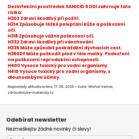
Dezinfekční prostředek SANICID 5 DDI zahrnuje tato
rizika:
H302 Zdraví škodlivý při požití.
H314 Způsobuje těžké poleptání kůže a poškození
očí.
H318 Způsobuje vážné poškození očí.
H332 Zdraví škodlivý při vdechování.
H335 Může způsobit podráždění dýchacích cest.
H360Df Může poškodit plod v těle matky. Podezření
na poškození reprodukční schopnosti.
H400 Vysoce toxický pro vodní organismy.
H410 Vysoce toxický pro vodní organismy, s
dlouhodobými účinky.
Naposledy aktualizováno: 17. 06. 2025 • Autor: Michal Verner,
zdravotnicke-materialy.cz
Z
á
Odebírat newsletter
p
Nezmeškejte žádné novinky či slevy!
a