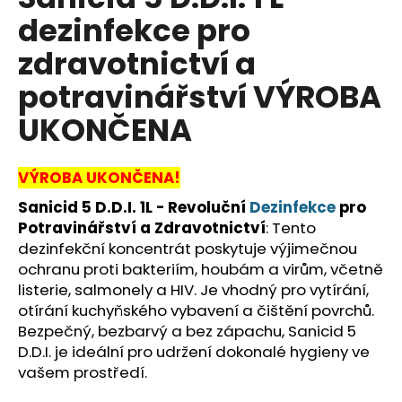
je
a
dezinfekce pro
0,0
z
j
zdravotnictví a
5
í
hvězdiček.
potravinářství VÝROBA
t
?
UKONČENA
VÝROBA UKONČENA!
Sanicid 5 D.D.I. 1L - Revoluční
Dezinfekce
pro
HLEDAT
Potravinářství a Zdravotnictví
: Tento
dezinfekční koncentrát poskytuje výjimečnou
ochranu proti bakteriím, houbám a virům, včetně
D
listerie, salmonely a HIV. Je vhodný pro vytírání,
o
otírání kuchyňského vybavení a čištění povrchů.
p
Bezpečný, bezbarvý a bez zápachu, Sanicid 5
o
D.D.I. je ideální pro udržení dokonalé hygieny ve
r
vašem prostředí.
u