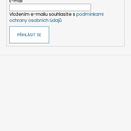
t
E-mail
í
Vložením e-mailu souhlasíte s
podmínkami
ochrany osobních údajů
PŘIHLÁSIT SE