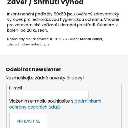
Závěr / Shrnutí výhod
Inkontinenční podložky 60x60 jsou ověřený zdravotnický
výrobek pro jednorázovou hygienickou ochranu. Vhodné
pro zdravotnická zařízení i domácí prostředí. Skladem v
balení po 20 kusech.
Naposledy aktualizováno: 11. 01. 2026 • Autor: Michal Verner,
zdravotnicke-materialy.cz
Z
á
Odebírat newsletter
p
Nezmeškejte žádné novinky či slevy!
a
t
E-mail
í
Vložením e-mailu souhlasíte s
podmínkami
ochrany osobních údajů
PŘIHLÁSIT SE