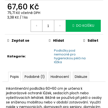
č
67,60 Kč
u
j
75,71 Kč včetně DPH
e
Měrná
3,38 Kč / 1 ks
m
cena:
DO KOŠÍKU
e
Zeptat se
Hlídat
Sdílet
Podložky pod
nemocné pro
Kategorie
:
hygienickou péči na
lůžka
Popis
Podobné (1)
Hodnocení
Diskuze
Inkontinenční podložka 60×60 cm je určena k
jednorázové ochraně lůžek, sedacích ploch nebo
vyšetřovacích lehátek. Běžně se používá při péči o osoby
se sníženou mobilitou nebo v období zotavování. Využití
najde v nemocnicích, domovech pro seniory, domácím