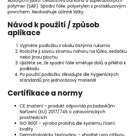
Absorpční jádro: celulózová buničina a superabsorpční
polymer (SAP). Spodní fólie: polyetylen s protiskluzovým
povrchem. Neobsahuje účinné látky.
Návod k použití / způsob
aplikace
Vyjměte podložku z obalu čistýma rukama
Rozložte ji savou stranou nahoru na lůžko, sedačku
nebo jinou plochu
Ujistěte se, že spodní fólie směřuje dolů a přiléhá k
podkladu
Po použití podložku zlikvidujte dle hygienických
standardů pro jednorázový materiál
Certifikace a normy
CE značení – produkt odpovídá požadavkům
Nařízení (EU) 2017/745 o zdravotnických
prostředcích
ISO 9001 – výroba probíhá dle systému řízení
kvality
Dermatologicky testováno – vhodné i pro citlivou