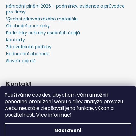
Náhradní plnění 2026 – podmínky, evidence a průvodce
pro firmy
Výrobci zdravotnického materiálu
Obchodní podmínky
Podmínky ochrany osobních údajů
Kontakty
Zdravotnické potřeby
Hodnocení obchodu
Slovník pojmů
Kontakt
Používáme cookies, abychom Vám umožnili
+420603583759 ,+420734720049
pohodlné prohlížení webu a díky analýze provozu
https://www.facebook.com/profile.php?id=615793934
webu neustále zlepšovali jeho funkce, výkon a
37445
použitelnost.
Více informací
https://www.youtube.com/@michalverner7685
Nastavení
Vytvořil Shoptet