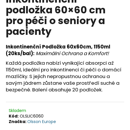
je
a
podložka 60×60 cm
0,0
z
j
pro péči o seniory a
5
í
hvězdiček.
pacienty
t
?
Inkontinenční Podložka 60x60cm, 1150ml
(20ks/bal):
Maximální Ochrana a Komfort!
️
Každá podložka nabízí vynikající absorpci až
HLEDAT
1150ml, ideální pro inkontinenci či péči o domácí
mazlíčky. S jejich nepropustnou ochranou a
savým jádrem zůstane vaše prostředí suché a
bezpečné. Balení obsahuje 20 podložek.
D
o
p
Skladem
o
Kód:
OLSLIC6060
r
Značka:
Olsson Europe
u