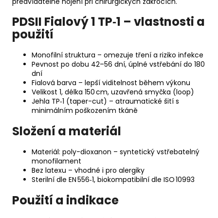
předvídatelné hojení při chirurgických zákrocích.
PDSII Fialový 1 TP‑1 – vlastnosti a
použití
Monofilní struktura – omezuje tření a riziko infekce
Pevnost po dobu 42–56 dní, úplné vstřebání do 180
dní
Fialová barva – lepší viditelnost během výkonu
Velikost 1, délka 150 cm, uzavřená smyčka (loop)
Jehla TP‑1 (taper-cut) – atraumatické šití s
minimálním poškozením tkáně
Složení a materiál
Materiál: poly-dioxanon – syntetický vstřebatelný
monofilament
Bez latexu – vhodné i pro alergiky
Sterilní dle EN 556‑1, biokompatibilní dle ISO 10993
Použití a indikace