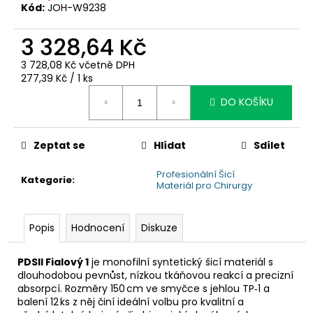
č
Kód:
JOH-W9238
u
j
3 328,64 Kč
e
m
3 728,08 Kč včetně DPH
e
Měrná
277,39 Kč / 1 ks
cena:
DO KOŠÍKU
Zeptat se
Hlídat
Sdílet
Profesionální Šicí
Kategorie
:
Materiál pro Chirurgy
Popis
Hodnocení
Diskuze
PDSII Fialový 1
je monofilní syntetický šicí materiál s
dlouhodobou pevnůst, nízkou tkáňovou reakcí a precizní
absorpcí. Rozměry 150 cm ve smyčce s jehlou TP‑1 a
balení 12 ks z něj činí ideální volbu pro kvalitní a