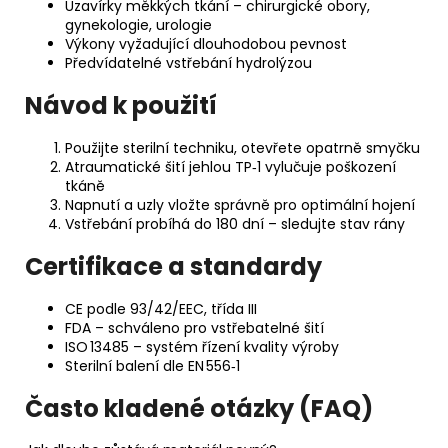
Uzavírky měkkých tkání – chirurgické obory,
gynekologie, urologie
Výkony vyžadující dlouhodobou pevnost
Předvídatelné vstřebání hydrolýzou
Návod k použití
Použijte sterilní techniku, otevřete opatrně smyčku
Atraumatické šití jehlou TP‑1 vylučuje poškození
tkáně
Napnutí a uzly vložte správně pro optimální hojení
Vstřebání probíhá do 180 dní – sledujte stav rány
Certifikace a standardy
CE podle 93/42/EEC, třída III
FDA – schváleno pro vstřebatelné šití
ISO 13485 – systém řízení kvality výroby
Sterilní balení dle EN 556‑1
Často kladené otázky (FAQ)