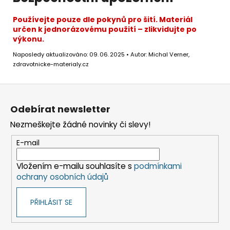
Používejte pouze dle pokynů pro šití. Materiál
určen k jednorázovému použití – zlikvidujte po
výkonu.
Naposledy aktualizováno: 09. 06. 2025 • Autor: Michal Verner,
zdravotnicke-materialy.cz
Z
á
Odebírat newsletter
p
Nezmeškejte žádné novinky či slevy!
a
t
E-mail
í
Vložením e-mailu souhlasíte s
podmínkami
ochrany osobních údajů
PŘIHLÁSIT SE