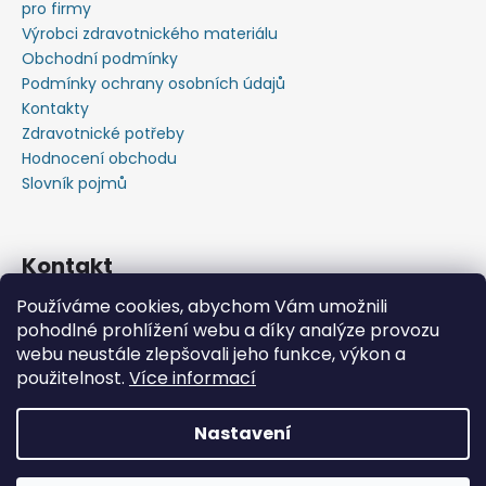
pro firmy
Výrobci zdravotnického materiálu
Obchodní podmínky
Podmínky ochrany osobních údajů
Kontakty
Zdravotnické potřeby
Hodnocení obchodu
Slovník pojmů
Kontakt
Používáme cookies, abychom Vám umožnili
+420603583759 ,+420734720049
pohodlné prohlížení webu a díky analýze provozu
https://www.facebook.com/profile.php?id=615793934
webu neustále zlepšovali jeho funkce, výkon a
37445
použitelnost.
Více informací
https://www.youtube.com/@michalverner7685
Nastavení
Vytvořil Shoptet
📦 Minimální objednávka již od 600 Kč bez DPH • Rychlý
Copyright 2026
Zdravotnický Materiál - Velkoobchod