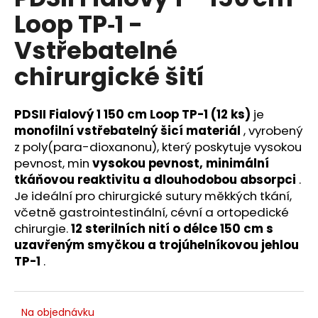
je
a
Loop TP‑1 -
0,0
z
j
Vstřebatelné
5
í
hvězdiček.
chirurgické šití
t
?
PDSII Fialový 1 150 cm Loop TP-1 (12 ks)
je
monofilní vstřebatelný šicí materiál
, vyrobený
z poly(para-dioxanonu), který poskytuje vysokou
pevnost, min
vysokou pevnost, minimální
HLEDAT
tkáňovou reaktivitu a dlouhodobou absorpci
.
Je ideální pro chirurgické sutury měkkých tkání,
včetně gastrointestinální, cévní a ortopedické
D
chirurgie.
12 sterilních nití o délce 150 cm s
o
uzavřeným smyčkou a trojúhelníkovou jehlou
p
TP-1
.
o
r
u
Na objednávku