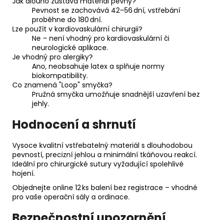
Jak dlouho zůstává materiál pevný?
Pevnost se zachovává 42–56 dní, vstřebání
proběhne do 180 dní.
Lze použít v kardiovaskulární chirurgii?
Ne – není vhodný pro kardiovaskulární či
neurologické aplikace.
Je vhodný pro alergiky?
Ano, neobsahuje latex a splňuje normy
biokompatibility.
Co znamená "Loop" smyčka?
Pružná smyčka umožňuje snadnější uzavření bez
jehly.
Hodnocení a shrnutí
Vysoce kvalitní vstřebatelný materiál s dlouhodobou
pevností, precizní jehlou a minimální tkáňovou reakcí.
Ideální pro chirurgické sutury vyžadující spolehlivé
hojení.
Objednejte online 12 ks balení bez registrace – vhodné
pro vaše operační sály a ordinace.
Bezpečnostní upozornění