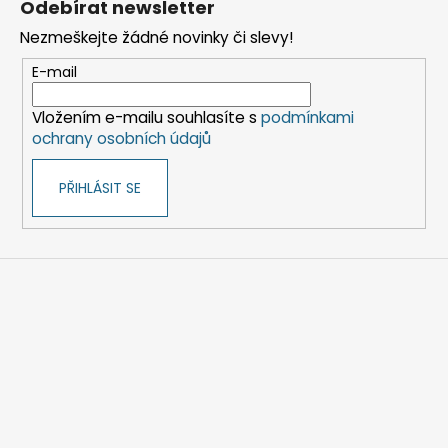
Odebírat newsletter
p
Nezmeškejte žádné novinky či slevy!
a
t
E-mail
í
Vložením e-mailu souhlasíte s
podmínkami
ochrany osobních údajů
PŘIHLÁSIT SE