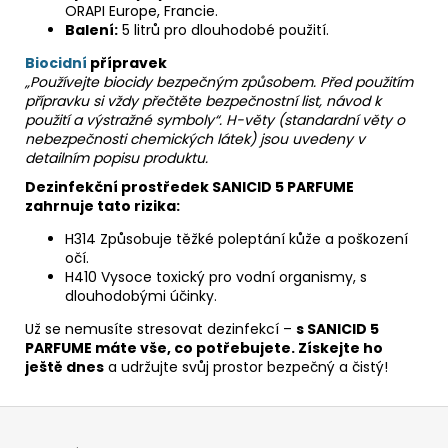
ORAPI Europe, Francie.
Balení:
5 litrů pro dlouhodobé použití.
Biocidní
přípravek
„Používejte biocidy bezpečným způsobem. Před použitím
přípravku si vždy přečtěte bezpečnostní list, návod k
použití a výstražné symboly“. H-věty (standardní věty o
nebezpečnosti chemických látek) jsou uvedeny v
detailním popisu produktu.
Dezinfekční prostředek SANICID 5 PARFUME
zahrnuje tato rizika:
H314 Způsobuje těžké poleptání kůže a poškození
očí.
H410 Vysoce toxický pro vodní organismy, s
dlouhodobými účinky.
Už se nemusíte stresovat dezinfekcí –
s SANICID 5
PARFUME máte vše, co potřebujete. Získejte ho
ještě dnes
a udržujte svůj prostor bezpečný a čistý!
Z
á