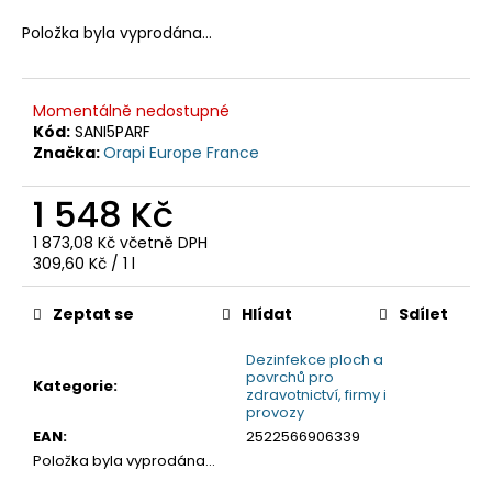
č
u
Položka byla vyprodána…
j
e
m
Momentálně nedostupné
e
Kód:
SANI5PARF
Značka:
Orapi Europe France
1 548 Kč
1 873,08 Kč včetně DPH
Měrná
309,60 Kč / 1 l
cena:
Zeptat se
Hlídat
Sdílet
Dezinfekce ploch a
povrchů pro
Kategorie
:
zdravotnictví, firmy i
provozy
EAN
:
2522566906339
Položka byla vyprodána…