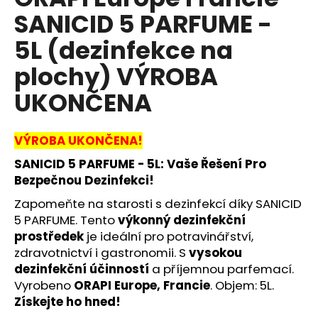
je
a
SANICID 5 PARFUME -
0,0
z
j
5L (dezinfekce na
5
í
hvězdiček.
plochy) VÝROBA
t
?
UKONČENA
VÝROBA UKONČENA!
SANICID 5 PARFUME - 5L: Vaše Řešení Pro
HLEDAT
Bezpečnou Dezinfekci!
Zapomeňte na starosti s dezinfekcí díky SANICID
5 PARFUME. Tento
výkonný dezinfekční
D
prostředek
je ideální pro potravinářství,
o
zdravotnictví i gastronomii. S
vysokou
p
dezinfekční účinností
a příjemnou parfemací.
o
Vyrobeno
ORAPI Europe, Francie
. Objem: 5L.
r
Získejte ho hned!
u