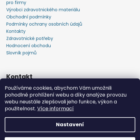
pro firmy
Výrobci zdravotnického materiálu
Obchodní podmínky
Podmínky ochrany osobních údajů
Kontakty
Zdravotnické potřeby
Hodnocení obchodu
Slovník pojmů
Kontakt
Používáme cookies, abychom Vám umožnili
+420603583759 ,+420734720049
pohodlné prohlížení webu a díky analýze provozu
https://www.facebook.com/profile.php?id=615793934
webu neustále zlepšovali jeho funkce, výkon a
37445
použitelnost.
Více informací
https://www.youtube.com/@michalverner7685
Nastavení
Vytvořil Shoptet
📦 Minimální objednávka již od 600 Kč bez DPH • Rychlý
Copyright 2026
Zdravotnický Materiál - Velkoobchod