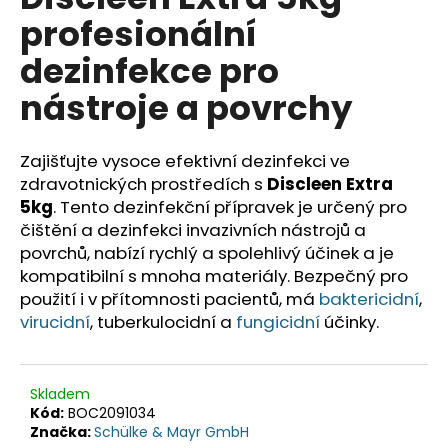
je
a
profesionální
0,0
z
j
dezinfekce pro
5
í
hvězdiček.
nástroje a povrchy
t
?
Zajišťujte vysoce efektivní dezinfekci ve
zdravotnických prostředích s
Discleen Extra
5kg
. Tento dezinfekční přípravek je určený pro
čištění a dezinfekci invazivních nástrojů a
HLEDAT
povrchů, nabízí rychlý a spolehlivý účinek a je
kompatibilní s mnoha materiály. Bezpečný pro
použití i v přítomnosti pacientů, má
baktericidní
,
D
virucidní
, tuberkulocidní a
fungicidní
účinky.
o
p
o
Skladem
r
Kód:
BOC2091034
u
Značka:
Schülke & Mayr GmbH