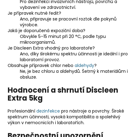
Pro dezinfekci invazivních nástrojů, povrchů a
vybavení ve zdravotnictví.
Je přípravek nutné ředit?
Ano, připravuje se pracovní roztok dle pokynů
výrobce.
Jaká je doporučená expoziční doba?
Obvykle 5–15 minut při 20 °C, podle typu
mikroorganismů.
Je Discleen Extra vhodný pro laboratoře?
Ano, díky širokému spektru účinnosti je ideální i pro
laboratorní provoz.
Obsahuje přípravek chlor nebo
aldehydy
?
Ne, je bez chloru a aldehydů. Šetrný k materiálům i
obsluze.
Hodnocení a shrnutí Discleen
Extra 5kg
Profesionální
dezinfekce
pro nástroje a povrchy. Široké
spektrum účinnosti, vysoká kompatibilita a spolehlivý
výkon v nemocnicích i laboratořích.
Bezpečnostní upozornění