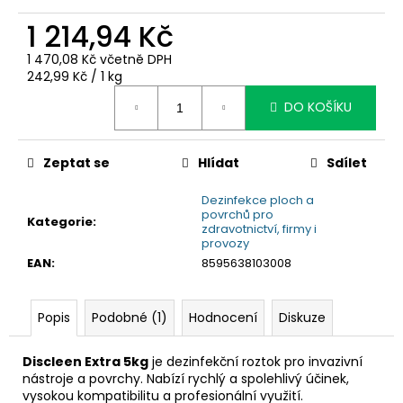
č
u
1 214,94 Kč
j
e
1 470,08 Kč včetně DPH
Měrná
242,99 Kč / 1 kg
m
cena:
e
DO KOŠÍKU
Zeptat se
Hlídat
Sdílet
Dezinfekce ploch a
povrchů pro
Kategorie
:
zdravotnictví, firmy i
provozy
EAN
:
8595638103008
Popis
Podobné (1)
Hodnocení
Diskuze
Discleen Extra 5kg
je dezinfekční roztok pro invazivní
nástroje a povrchy. Nabízí rychlý a spolehlivý účinek,
vysokou kompatibilitu a profesionální využití.