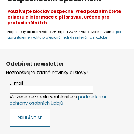
Používejte biocidy bezpečně. Před použitím čtěte
etiketu a informace o přípravku. Určeno pro
profesionální trh.
Naposledy aktualizováno: 26. srpna 2025 • Autor: Michal Verner,
jak
garantujeme kvalitu profesionálních dezinfekčních roztoků
Z
á
Odebírat newsletter
p
Nezmeškejte žádné novinky či slevy!
a
t
E-mail
í
Vložením e-mailu souhlasíte s
podmínkami
ochrany osobních údajů
PŘIHLÁSIT SE