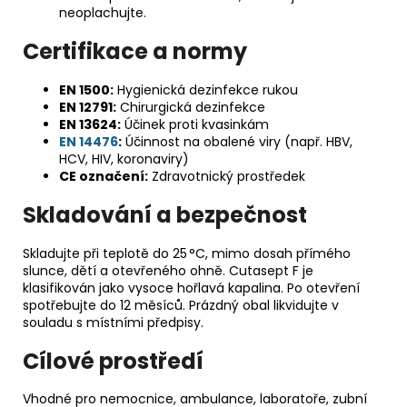
neoplachujte.
Certifikace a normy
EN 1500:
Hygienická dezinfekce rukou
EN 12791:
Chirurgická dezinfekce
EN 13624:
Účinek proti kvasinkám
EN 14476
:
Účinnost na obalené viry (např. HBV,
HCV, HIV, koronaviry)
CE označení:
Zdravotnický prostředek
Skladování a bezpečnost
Skladujte při teplotě do 25 °C, mimo dosah přímého
slunce, dětí a otevřeného ohně. Cutasept F je
klasifikován jako vysoce hořlavá kapalina. Po otevření
spotřebujte do 12 měsíců. Prázdný obal likvidujte v
souladu s místními předpisy.
Cílové prostředí
Vhodné pro nemocnice, ambulance, laboratoře, zubní