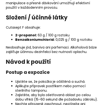
manipulace a přesné dávkování umožňují efektivní
použití v každodenním provozu.
Složení / účinné látky
Cutasept F obsahuje:
2-propanol:
63 g / 100 g roztoku
Benzalkoniumchlorid:
0,025 g / 100 g roztoku
Neobsahuje jód, barviva ani parfemaci. Alkoholová báze
zajišťuje účinnou dezinfekci bez nutnosti oplachu.
Návod k použití
Postup a expozice
Ujistěte se, že pokožka je očištěná a suchá.
Aplikujte přípravek postřikem nebo pomocí
sterilního tamponu.
Zajistěte, aby byla ošetřovaná oblast po celou
dobu vlhká (15–60 sekund dle požadavku zákroku).
Nechte přirozeně zaschnout, neotírejte ani