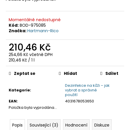
č
u
j
e
Momentálně nedostupné
Kód:
BOD-975085
m
Značka:
Hartmann-Rico
e
210,46 Kč
254,66 Kč včetně DPH
Měrná
210,46 Kč / 1 l
cena:
Zeptat se
Hlídat
Sdílet
Dezinfekce na kůži – jak
Kategorie
:
vybrat a správné
použití
EAN
:
4031678053650
Položka byla vyprodána…
Popis
Související (3)
Hodnocení
Diskuze