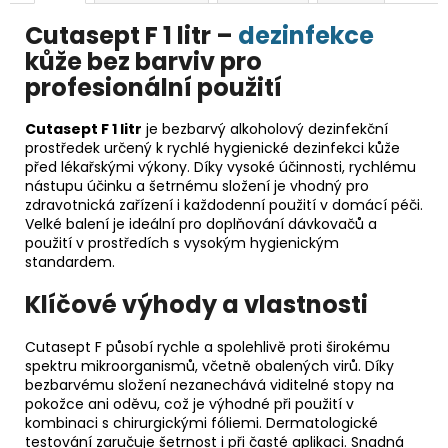
Cutasept F 1 litr –
dezinfekce
kůže bez barviv pro
profesionální použití
Cutasept F 1 litr
je bezbarvý alkoholový dezinfekční
prostředek určený k rychlé hygienické dezinfekci kůže
před lékařskými výkony. Díky vysoké účinnosti, rychlému
nástupu účinku a šetrnému složení je vhodný pro
zdravotnická zařízení i každodenní použití v domácí péči.
Velké balení je ideální pro doplňování dávkovačů a
použití v prostředích s vysokým hygienickým
standardem.
Klíčové výhody a vlastnosti
Cutasept F působí rychle a spolehlivě proti širokému
spektru mikroorganismů, včetně obalených virů. Díky
bezbarvému složení nezanechává viditelné stopy na
pokožce ani oděvu, což je výhodné při použití v
kombinaci s chirurgickými fóliemi. Dermatologické
testování zaručuje šetrnost i při časté aplikaci. Snadná