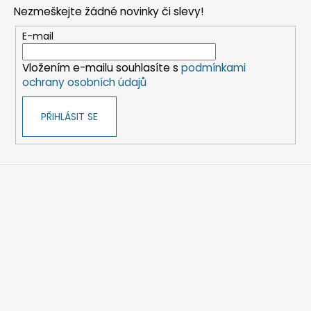
p
Nezmeškejte žádné novinky či slevy!
a
t
E-mail
í
Vložením e-mailu souhlasíte s
podmínkami
ochrany osobních údajů
PŘIHLÁSIT SE