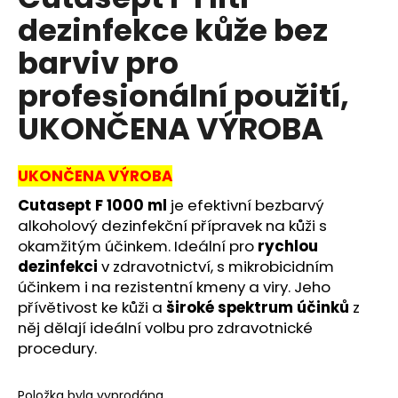
je
a
dezinfekce kůže bez
0,0
z
j
barviv pro
5
í
hvězdiček.
profesionální použití,
t
?
UKONČENA VÝROBA
UKONČENA VÝROBA
Cutasept F 1000 ml
je efektivní bezbarvý
HLEDAT
alkoholový dezinfekční přípravek na kůži s
okamžitým účinkem. Ideální pro
rychlou
dezinfekci
v zdravotnictví, s mikrobicidním
D
účinkem i na rezistentní kmeny a viry. Jeho
o
přívětivost ke kůži a
široké spektrum účinků
z
p
něj dělají ideální volbu pro zdravotnické
o
procedury.
r
u
Položka byla vyprodána…