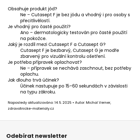
Obsahuje produkt jód?
Ne – Cutasept F je bez jódu a vhodný i pro osoby s
přecitlivělostí.
Je vhodný pro časté použití?
Ano – dermatologicky testován pro časté použití
na pokožce.
Jaký je rozdíl mezi Cutasept F a Cutasept G?
Cutasept F je bezbarvý, Cutasept G je modře
zbarvený pro vizuální kontrolu ošetření.
Je potřeba přípravek oplachovat?
Ne – přípravek se nechává zaschnout, bez potřeby
oplachu.
Jak dlouho trvá účinek?
Účinek nastupuje po 15–60 sekundách v závislosti
na typu zákroku.
Naposledy aktualizováno: 14. 5. 2025 • Autor: Michal Verner,
zdravotnicke-materialy.cz
Z
á
Odebírat newsletter