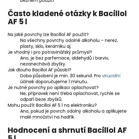
běžném použití
Často kladené otázky k Bacillol
AF 5 l
Na jaké povrchy lze Bacillol AF použít?
Na všechny povrchy odolné alkoholu – nerez,
plasty, sklo, keramiku aj.
Je vhodný i pro potravinářský průmysl?
Ano, je bez parfemace, aldehydů i barviv,
nezanechává zbytky.
Jak dlouho Bacillol AF působí?
Doba působení je min. 30 sekund. Pro
virucidní
účinek doporučujeme 1 minutu.
Je nutné povrchy po aplikaci oplachovat?
Ne, přípravek není třeba oplachovat, rychle se
odpaří beze zbytků.
Mohu použít Bacillol AF 5 l na elektroniku?
Ano, pokud je povrch odolný alkoholu a aplikujete
malé množství na hadřík.
Hodnocení a shrnutí Bacillol AF
5 l