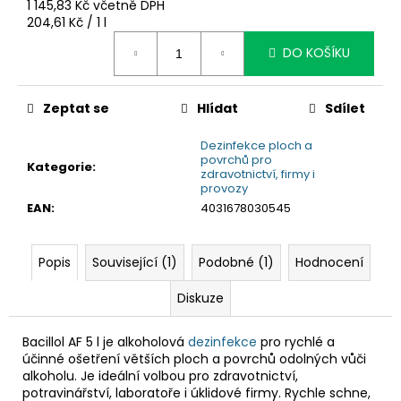
č
1 145,83 Kč včetně DPH
u
Měrná
204,61 Kč / 1 l
cena:
j
DO KOŠÍKU
e
m
e
Zeptat se
Hlídat
Sdílet
Dezinfekce ploch a
povrchů pro
Kategorie
:
zdravotnictví, firmy i
provozy
EAN
:
4031678030545
Popis
Související (1)
Podobné (1)
Hodnocení
Diskuze
Bacillol AF 5 l je alkoholová
dezinfekce
pro rychlé a
účinné ošetření větších ploch a povrchů odolných vůči
alkoholu. Je ideální volbou pro zdravotnictví,
potravinářství, laboratoře i úklidové firmy. Rychle schne,