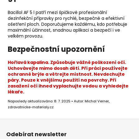
Bacillol AF 5 l patří mezi špičkové profesionální
dezinfekční přípravky pro rychlé, bezpečné a efektivní
ošetření ploch. Doporučujeme každému, kdo potřebuje
maximální účinnost, snadnou aplikaci a bezpečí i ve
velkém provozu.
Bezpečnostní upozornění
Hořlavá kapalina. Způsobuje vážné poškození očí.
Uchovávejte mimo dosah dětí. Při práci používejte
ochranné brýle a větrejte místnost. Nevdechujte
páry. Pouze k vnějšímu použití na povrchy. Při
zasažení očí ihned vyplachujte vodou a vyhledejte
lékaře.
Naposledy aktualizováno: 8. 7. 2025 • Autor: Michal Verner,
zdravotnicke-materialy.cz
Z
á
Odebírat newsletter
p