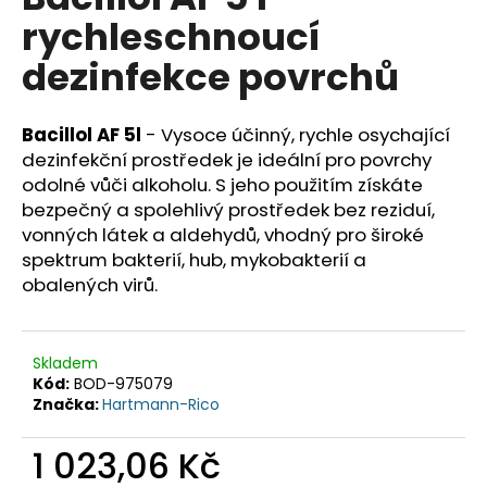
je
a
rychleschnoucí
0,0
z
j
dezinfekce povrchů
5
í
hvězdiček.
t
Bacillol AF 5l
- Vysoce účinný, rychle osychající
?
dezinfekční prostředek je ideální pro povrchy
odolné vůči alkoholu. S jeho použitím získáte
bezpečný a spolehlivý prostředek bez reziduí,
vonných látek a aldehydů, vhodný pro široké
HLEDAT
spektrum bakterií, hub, mykobakterií a
obalených virů.
D
Skladem
o
Kód:
BOD-975079
p
Značka:
Hartmann-Rico
o
r
1 023,06 Kč
u