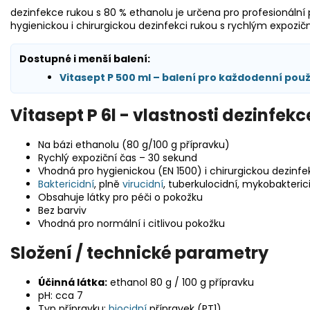
dezinfekce rukou s 80 % ethanolu je určena pro profesionální p
hygienickou i chirurgickou dezinfekci rukou s rychlým expozič
Dostupné i menší balení:
Vitasept P 500 ml – balení pro každodenní použ
Vitasept P 6l - vlastnosti dezinfek
Na bázi ethanolu (80 g/100 g přípravku)
Rychlý expoziční čas – 30 sekund
Vhodná pro hygienickou (EN 1500) i chirurgickou dezinfek
Baktericidní
, plně
virucidní
, tuberkulocidní, mykobakteric
Obsahuje látky pro péči o pokožku
Bez barviv
Vhodná pro normální i citlivou pokožku
Složení / technické parametry
Účinná látka:
ethanol 80 g / 100 g přípravku
pH: cca 7
Typ přípravku:
biocidní
přípravek (PT1)