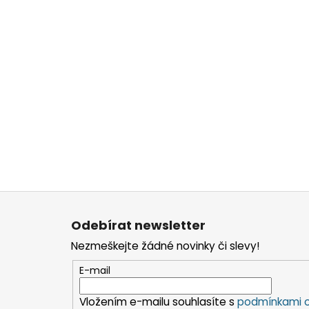
Z
á
Odebírat newsletter
p
Nezmeškejte žádné novinky či slevy!
a
t
E-mail
í
Vložením e-mailu souhlasíte s
podmínkami o