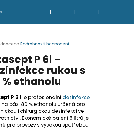
Hledat
Přihlášení
Nákupní
s
Kontakty
košík
rné
odnoceno
Podrobnosti hodnocení
cení
tasept P 6l –
ktu
zinfekce rukou s
 % ethanolu
ček.
ept P 6 l
je profesionální
dezinfekce
 na bázi 80 % ethanolu určená pro
nickou i chirurgickou dezinfekci ve
otnictví. Ekonomické balení 6 litrů je
é pro provozy s vysokou spotřebou.