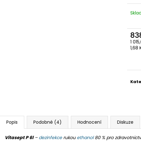
Skl
83
1 01
Měr
1,68 
cena
Kate
Popis
Podobné (4)
Hodnocení
Diskuze
Vitasept P 6l
–
dezinfekce
rukou
ethanol
80 % pro zdravotnictv