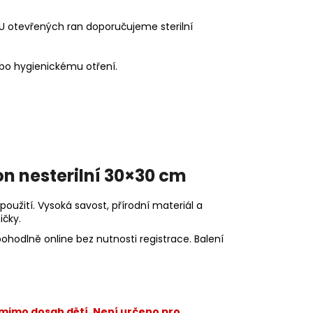
 U otevřených ran doporučujeme sterilní
ebo hygienickému otření.
.
n nesterilní 30×30 cm
oužití. Vysoká savost, přírodní materiál a
ičky.
hodlně online bez nutnosti registrace. Balení
 mimo dosah dětí. Není určeno pro