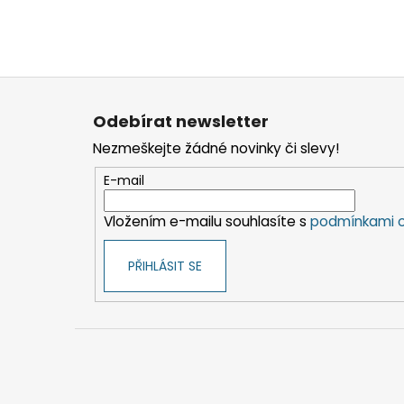
Z
á
Odebírat newsletter
p
Nezmeškejte žádné novinky či slevy!
a
t
E-mail
í
Vložením e-mailu souhlasíte s
podmínkami o
PŘIHLÁSIT SE