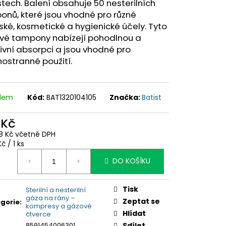
tech. Balení obsahuje 50 nesterilních
nů, které jsou vhodné pro různé
ské, kosmetické a hygienické účely. Tyto
vé tampony nabízejí pohodlnou a
ivní absorpci a jsou vhodné pro
ostranné použití.
adem
Kód:
BAT1320104105
Značka:
Batist
 Kč
8 Kč včetně DPH
ná
Kč / 1 ks
:
DO KOŠÍKU
Tisk
Sterilní a nesterilní
gáza na rány –
Zeptat se
gorie
:
kompresy a gázové
Hlídat
čtverce
8591454006301
Sdílet