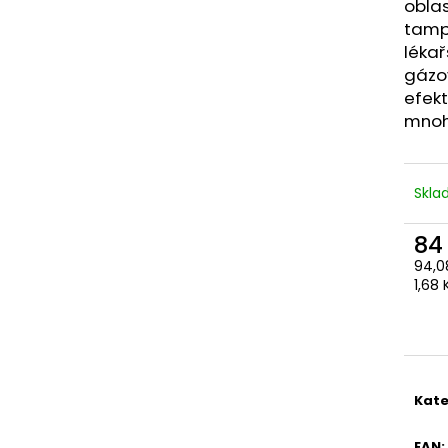
oblas
tampo
lékař
gázo
efekt
mnoh
Skl
84
94,0
Měr
1,68 
cena
Kate
EAN
: