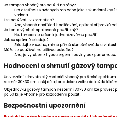
Je tampon vhodný pro použití na rány?
Pro ošetření uzavřených ran nebo jako sekundární krytí.
variantu.
Lze používat i v kosmetice?
Ano, vhodné například k odličování, aplikaci přípravků n
Je tento výrobek opakovaně použitelný?
Ne, tampon je určen k jednorázovému použití.
Jak se správně skladuje?
Skladujte v suchu, mimo přímé sluneční světlo a vlhkost
Může se používat na citlivou pokožku?
Ano, je vyroben z hypoalergenní bavlny bez parfemace.
Hodnocení a shrnutí gázový tampo
Univerzální zdravotnický materiál vhodný pro široké spektrum p
rozměr 30×30 cm z něj dělají praktickou volbu do každé lékárn
Objednávku gázový tampon nesterilní 30×30 cm lze provést po
po 50 ks je vhodné pro každodenní použití.
Bezpečnostní upozornění
Produkt je určen k jednorázovému použití. Uchovávejte