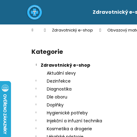
K
Přejít
na
o
Zdravotnický e-
obsah
Zpět
Zpět
š
do
do
í
Domů
Zdravotnický e-shop
Obvazový mate
k
obchodu
obchodu
P
o
Kategorie
Přeskočit
s
kategorie
t
Zdravotnický e-shop
r
Aktuální slevy
a
Dezinfekce
n
Diagnostika
n
Dle oboru
í
Doplňky
p
Hygienické potřeby
a
Injekční a infuzní technika
n
Kosmetika a drogerie
e
Lékařské nástroje