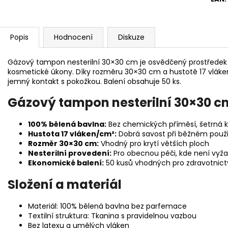
Popis
Hodnocení
Diskuze
Gázový tampon nesterilní 30×30 cm je osvědčený prostředek 
kosmetické úkony. Díky rozměru 30×30 cm a hustotě 17 vláken
jemný kontakt s pokožkou. Balení obsahuje 50 ks.
Gázový tampon nesterilní 30×30 cm 
100% bělená bavlna:
Bez chemických příměsí, šetrná k 
Hustota 17 vláken/cm²:
Dobrá savost při běžném použi
Rozměr 30×30 cm:
Vhodný pro krytí větších ploch
Nesterilní provedení:
Pro obecnou péči, kde není vyža
Ekonomické balení:
50 kusů vhodných pro zdravotnictv
Složení a materiál
Materiál: 100% bělená bavlna bez parfemace
Textilní struktura: Tkanina s pravidelnou vazbou
Bez latexu a umělých vláken