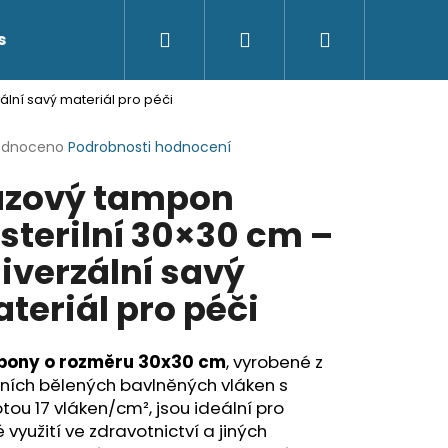
Hledat
Přihlášení
Nákupní
s
Kontakty
lní savý materiál pro péči
košík
rné
odnoceno
Podrobnosti hodnocení
cení
zový tampon
ktu
sterilní 30×30 cm –
iverzální savý
ček.
teriál pro péči
ony o rozměru 30x30 cm
, vyrobené z
tních bělených bavlněných vláken s
tou 17 vláken/cm², jsou ideální pro
é využití ve zdravotnictví a jiných