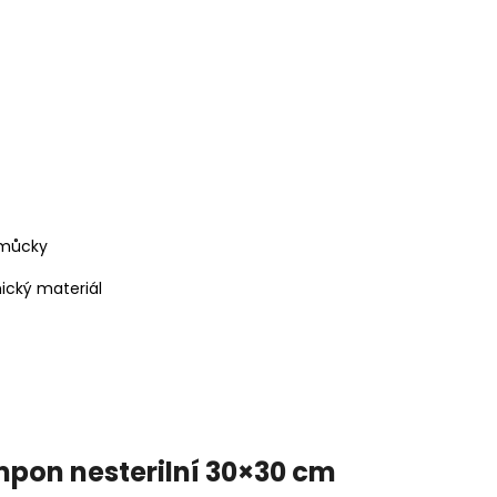
pomůcky
nický materiál
mpon nesterilní 30×30 cm