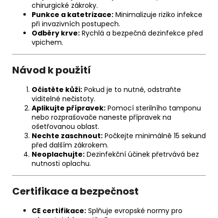
chirurgické zákroky.
Punkce a katetrizace:
Minimalizuje riziko infekce
při invazivních postupech.
Odběry krve:
Rychlá a bezpečná dezinfekce před
vpichem.
Návod k použití
Očistěte kůži:
Pokud je to nutné, odstraňte
viditelné nečistoty.
Aplikujte přípravek:
Pomocí sterilního tamponu
nebo rozprašovače naneste přípravek na
ošetřovanou oblast.
Nechte zaschnout:
Počkejte minimálně 15 sekund
před dalším zákrokem.
Neoplachujte:
Dezinfekční účinek přetrvává bez
nutnosti oplachu.
Certifikace a bezpečnost
CE certifikace:
Splňuje evropské normy pro