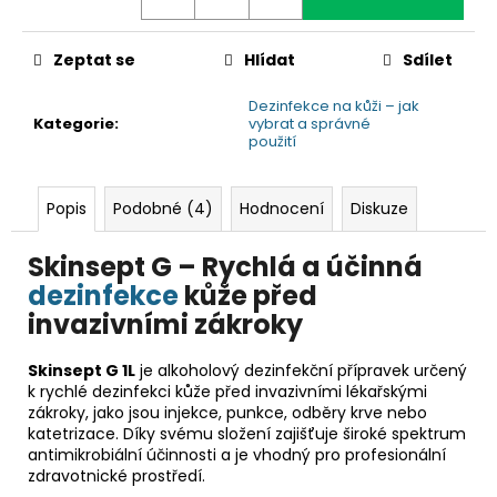
č
u
j
Zeptat se
Hlídat
Sdílet
e
m
Dezinfekce na kůži – jak
e
Kategorie
:
vybrat a správné
použití
Popis
Podobné (4)
Hodnocení
Diskuze
Skinsept G – Rychlá a účinná
dezinfekce
kůže před
invazivními zákroky
Skinsept G 1L
je alkoholový dezinfekční přípravek určený
k rychlé dezinfekci kůže před invazivními lékařskými
zákroky, jako jsou injekce, punkce, odběry krve nebo
katetrizace. Díky svému složení zajišťuje široké spektrum
antimikrobiální účinnosti a je vhodný pro profesionální
zdravotnické prostředí.