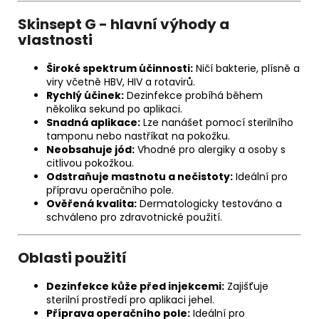
Skinsept G - hlavní výhody a
vlastnosti
Široké spektrum účinnosti:
Ničí bakterie, plísně a
viry včetně HBV, HIV a rotavirů.
Rychlý účinek:
Dezinfekce probíhá během
několika sekund po aplikaci.
Snadná aplikace:
Lze nanášet pomocí sterilního
tamponu nebo nastříkat na pokožku.
Neobsahuje jód:
Vhodné pro alergiky a osoby s
citlivou pokožkou.
Odstraňuje mastnotu a nečistoty:
Ideální pro
přípravu operačního pole.
Ověřená kvalita:
Dermatologicky testováno a
schváleno pro zdravotnické použití.
Oblasti použití
Dezinfekce kůže před injekcemi:
Zajišťuje
sterilní prostředí pro aplikaci jehel.
Příprava operačního pole:
Ideální pro