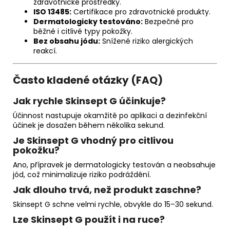
zdravotnické prostředky.
ISO 13485:
Certifikace pro zdravotnické produkty.
Dermatologicky testováno:
Bezpečné pro
běžné i citlivé typy pokožky.
Bez obsahu jódu:
Snížené riziko alergických
reakcí.
Často kladené otázky (FAQ)
Jak rychle Skinsept G účinkuje?
Účinnost nastupuje okamžitě po aplikaci a dezinfekční
účinek je dosažen během několika sekund.
Je Skinsept G vhodný pro citlivou
pokožku?
Ano, přípravek je dermatologicky testován a neobsahuje
jód, což minimalizuje riziko podráždění.
Jak dlouho trvá, než produkt zaschne?
Skinsept G schne velmi rychle, obvykle do 15–30 sekund.
Lze Skinsept G použít i na ruce?