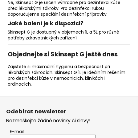
Ne, Skinsept G je určen výhradně pro dezinfekci kůže
před lékařskými zákroky. Pro dezinfekci rukou
doporučujeme speciální dezinfekční přípravky.
Jaké balení je k dispozici?
Skinsept G je dostupný v objemech 1L a 5L pro různé
potřeby zdravotnických zařízení.
Objednejte si Skinsept G ještě dnes
Zajistěte si maximální hygienu a bezpečnost při
lékařských zákrocích. Skinsept G 1L je ideálním řešením
pro dezinfekci kůže v nemocnicích, klinikách i
ordinacích.
Z
á
Odebírat newsletter
p
Nezmeškejte žádné novinky či slevy!
a
t
E-mail