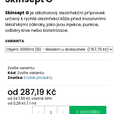
je
a
0,0
z
j
Skinsept G
je alkoholový dezinfekční přípravek
5
určený k rychlé dezinfekci kůže před invazivními
í
hvězdiček.
lékařskými zákroky, jako jsou injekce, punkce,
t
odběry krve nebo katetrizace.
?
VARIANTA
HLEDAT
Zvolte variantu
Kód:
Zvolte variantu
Značka:
Ecolab produkty
D
o
od
287,19 Kč
p
o
od
347,50 Kč
včetně DPH
r
Měrná
od 0,29 Kč / 1 ml
cena:
u
DO KOŠÍKU