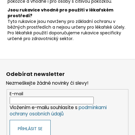
pokožce a vhodné i pro osoby s citlivou pokožkou.
Jsou rukavice vhodné pro použití v lékařském
prostředí?
Tyto rukavice jsou navrženy pro základní ochranu v
běžných prostředích a nejsou určeny pro lékařské účely.
Pro lékařské použití doporučujeme rukavice specificky
určené pro zdravotnický sektor.
Z
á
Odebírat newsletter
p
Nezmeškejte žádné novinky či slevy!
a
t
E-mail
í
Vložením e-mailu souhlasíte s
podmínkami
ochrany osobních údajů
PŘIHLÁSIT SE