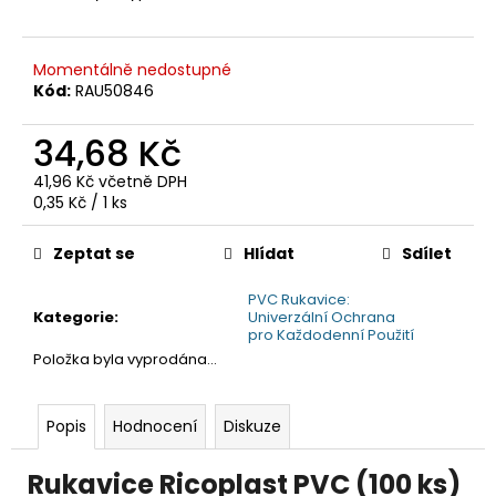
č
u
j
Momentálně nedostupné
e
Kód:
RAU50846
m
e
34,68 Kč
41,96 Kč včetně DPH
Měrná
0,35 Kč / 1 ks
cena:
Zeptat se
Hlídat
Sdílet
PVC Rukavice:
Kategorie
:
Univerzální Ochrana
pro Každodenní Použití
Položka byla vyprodána…
Popis
Hodnocení
Diskuze
Rukavice Ricoplast PVC (100 ks)