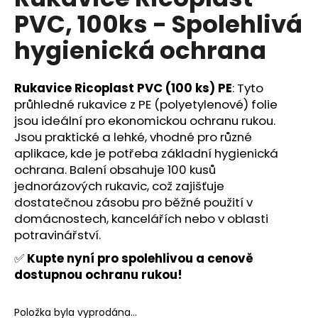
je
a
PVC, 100ks - Spolehlivá
0,0
z
j
hygienická ochrana
5
í
hvězdiček.
t
Rukavice Ricoplast PVC (100 ks) PE
: Tyto
?
průhledné rukavice z PE (polyetylenové) folie
jsou ideální pro ekonomickou ochranu rukou.
Jsou praktické a lehké, vhodné pro různé
aplikace, kde je potřeba základní hygienická
HLEDAT
ochrana. Balení obsahuje 100 kusů
jednorázových rukavic, což zajišťuje
dostatečnou zásobu pro běžné použití v
domácnostech, kancelářích nebo v oblasti
D
potravinářství.
o
p
✅
Kupte nyní pro spolehlivou a cenově
o
dostupnou ochranu rukou!
r
u
Položka byla vyprodána…