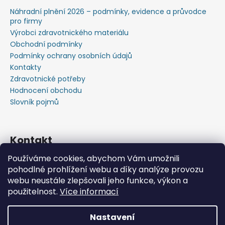
Náhradní plnění 2026 – podmínky, evidence a průvodce
pro firmy
Výrobci zdravotnického materiálu
Obchodní podmínky
Podmínky ochrany osobních údajů
Kontakty
Zdravotnické potřeby
Hodnocení obchodu
Slovník pojmů
Kontakt
Používáme cookies, abychom Vám umožnili
+420603583759 ,+420734720049
pohodlné prohlížení webu a díky analýze provozu
https://www.facebook.com/profile.php?id=615793934
webu neustále zlepšovali jeho funkce, výkon a
37445
použitelnost.
Více informací
https://www.youtube.com/@michalverner7685
Nastavení